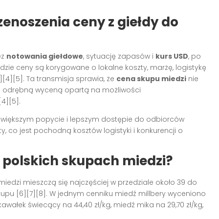
enoszenia ceny z giełdy do
ez
notowania giełdowe
, sytuację zapasów i
kurs USD
, po
zie ceny są korygowane o lokalne koszty, marżę, logistykę
[4][5]. Ta transmisja sprawia, że
cena skupu miedzi
nie
lko odrębną wyceną opartą na możliwości
4][5].
 o większym popycie i lepszym dostępie do odbiorców
ty, co jest pochodną kosztów logistyki i konkurencji o
w polskich skupach miedzi?
miedzi mieszczą się najczęściej w przedziale około 39 do
skupu [6][7][8]. W jednym cenniku miedź millbery wyceniono
 kawałek świecący na 44,40 zł/kg, miedź mika na 29,70 zł/kg,