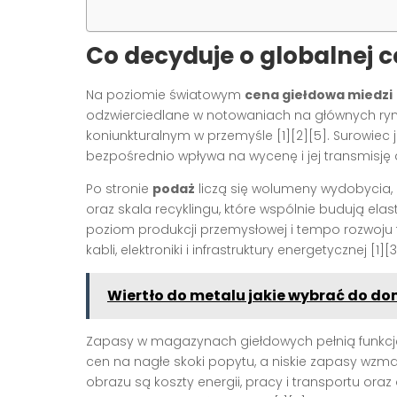
Co decyduje o globalnej c
Na poziomie światowym
cena giełdowa miedzi
odzwierciedlane w notowaniach na głównych ryn
koniunkturalnym w przemyśle [1][2][5]. Surowiec 
bezpośrednio wpływa na wycenę i jej transmisję d
Po stronie
podaż
liczą się wolumeny wydobycia, k
oraz skala recyklingu, które wspólnie budują elas
poziom produkcji przemysłowej i tempo rozwoju 
kabli, elektroniki i infrastruktury energetycznej [1][3
Wiertło do metalu jakie wybrać do 
Zapasy w magazynach giełdowych pełnią funkcję
cen na nagłe skoki popytu, a niskie zapasy wz
obrazu są koszty energii, pracy i transportu oraz