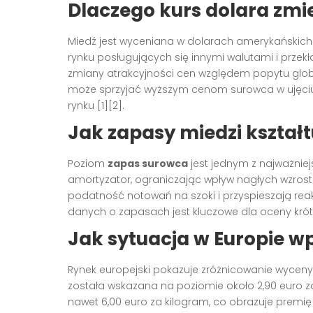
Dlaczego kurs dolara zmi
Miedź jest wyceniana w dolarach amerykańskic
rynku posługujących się innymi walutami i przekła
zmiany atrakcyjności cen względem popytu global
może sprzyjać wyższym cenom surowca w ujęciu 
rynku [1][2].
Jak zapasy miedzi kształt
Poziom
zapas surowca
jest jednym z najważniej
amortyzator, ograniczając wpływ nagłych wzrost
podatność notowań na szoki i przyspieszają rea
danych o zapasach jest kluczowe dla oceny kró
Jak sytuacja w Europie w
Rynek europejski pokazuje zróżnicowanie wycen
została wskazana na poziomie około 2,90 euro z
nawet 6,00 euro za kilogram, co obrazuje premię