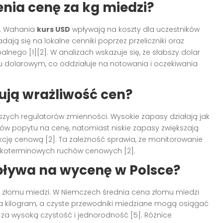
enia cenę za kg miedzi?
h. Wahania
kurs USD
wpływają na koszty dla uczestników
dają się na lokalne cenniki poprzez przeliczniki oraz
nego [1][2]. W analizach wskazuje się, że słabszy dolar
dolarowym, co oddziałuje na notowania i oczekiwania
ują wrażliwość cen?
szych regulatorów zmienności. Wysokie zapasy działają jak
ów popytu na cenę, natomiast niskie zapasy zwiększają
kcję cenową [2]. Ta zależność sprawia, że monitorowanie
tkoterminowych ruchów cenowych [2].
pływa na wycenę w Polsce?
y złomu miedzi. W Niemczech średnia cena złomu miedzi
a kilogram, a czyste przewodniki miedziane mogą osiągać
 za wysoką czystość i jednorodność [5]. Różnice