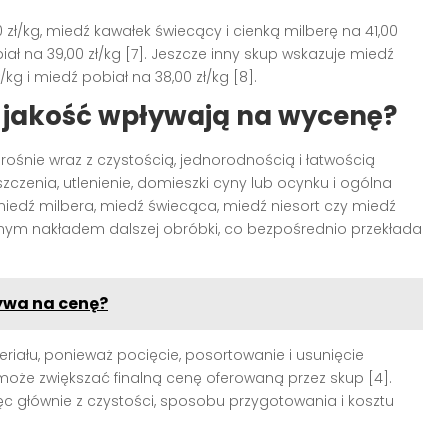
ł/kg, miedź kawałek świecący i cienką milberę na 41,00
biał na 39,00 zł/kg [7]. Jeszcze inny skup wskazuje miedź
/kg i miedź pobiał na 38,00 zł/kg [8].
go jakość wpływają na wycenę?
rośnie wraz z czystością, jednorodnością i łatwością
czenia, utlenienie, domieszki cyny lub ocynku i ogólna
miedź milbera, miedź świecąca, miedź niesort czy miedź
nym nakładem dalszej obróbki, co bezpośrednio przekłada
ływa na cenę?
ału, ponieważ pocięcie, posortowanie i usunięcie
może zwiększać finalną cenę oferowaną przez skup [4].
c głównie z czystości, sposobu przygotowania i kosztu