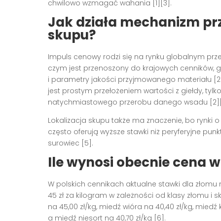
chwilowo wzmagać wahania [1][3].
Jak działa mechanizm prz
skupu?
Impuls cenowy rodzi się na rynku globalnym prz
czym jest przenoszony do krajowych cenników, gd
i parametry jakości przyjmowanego materiału [2]
jest prostym przełożeniem wartości z giełdy, ty
natychmiastowego przerobu danego wsadu [2][
Lokalizacja skupu także ma znaczenie, bo rynki
często oferują wyższe stawki niż peryferyjne punk
surowiec [5].
Ile wynosi obecnie cena 
W polskich cennikach aktualne stawki dla złomu 
45 zł za kilogram w zależności od klasy złomu i 
na 45,00 zł/kg, miedź wióra na 40,40 zł/kg, miedź
a miedź niesort na 40,70 zł/kg [6].