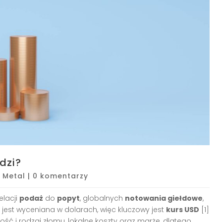
dzi?
|
Metal
|
0 komentarzy
elacji
podaż
do
popyt
, globalnych
notowania giełdowe
,
 jest wyceniana w dolarach, więc kluczowy jest
kurs USD
[1]
ść i rodzaj złomu, lokalne koszty oraz marże, dlatego