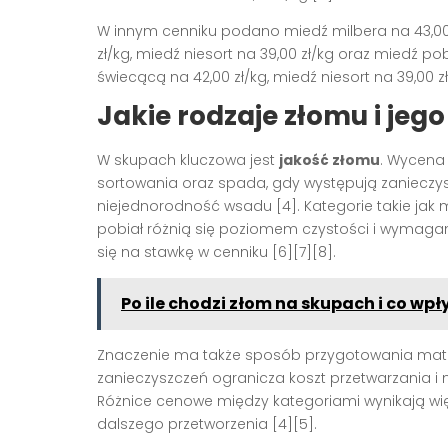
W innym cenniku podano miedź milbera na 43,00 z
zł/kg, miedź niesort na 39,00 zł/kg oraz miedź po
świecącą na 42,00 zł/kg, miedź niesort na 39,00 zł
Jakie rodzaje złomu i je
W skupach kluczowa jest
jakość złomu
. Wycena 
sortowania oraz spada, gdy występują zanieczysz
niejednorodność wsadu [4]. Kategorie takie jak 
pobiał różnią się poziomem czystości i wymaga
się na stawkę w cenniku [6][7][8].
Po ile chodzi złom na skupach i co wp
Znaczenie ma także sposób przygotowania materi
zanieczyszczeń ogranicza koszt przetwarzania i 
Różnice cenowe między kategoriami wynikają wię
dalszego przetworzenia [4][5].