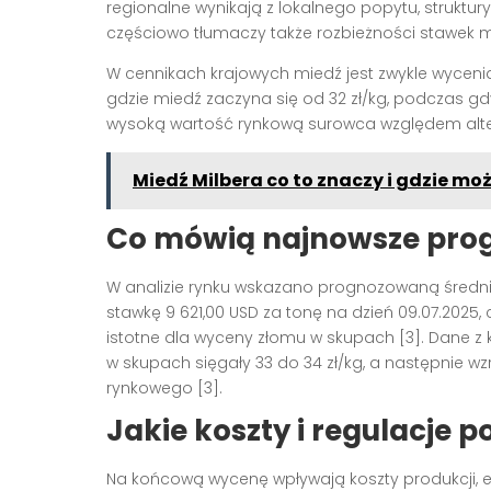
regionalne wynikają z lokalnego popytu, struktury
częściowo tłumaczy także rozbieżności stawek m
W cennikach krajowych miedź jest zwykle wycenia
gdzie miedź zaczyna się od 32 zł/kg, podczas gdy
wysoką wartość rynkową surowca względem alte
Miedź Milbera co to znaczy i gdzie moż
Co mówią najnowsze prog
W analizie rynku wskazano prognozowaną średnią
stawkę 9 621,00 USD za tonę na dzień 09.07.2025
istotne dla wyceny złomu w skupach [3]. Dane z k
w skupach sięgały 33 do 34 zł/kg, a następnie wz
rynkowego [3].
Jakie koszty i regulacje p
Na końcową wycenę wpływają koszty produkcji, ener