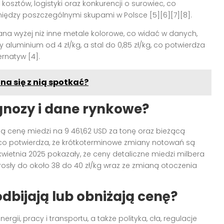
 kosztów, logistyki oraz konkurencji o surowiec, co
iędzy poszczególnymi skupami w Polsce [5][6][7][8].
na wyżej niż inne metale kolorowe, co widać w danych,
 aluminium od 4 zł/kg, a stal do 0,85 zł/kg, co potwierdza
rnatyw [4].
na się z nią spotkać?
nozy i dane rynkowe?
 cenę miedzi na 9 461,62 USD za tonę oraz bieżącą
, co potwierdza, że krótkoterminowe zmiany notowań są
wietnia 2025 pokazały, że ceny detaliczne miedzi milbera
rosły do około 38 do 40 zł/kg wraz ze zmianą otoczenia
odbijają lub obniżają cenę?
gii, pracy i transportu, a także polityka, cła, regulacje