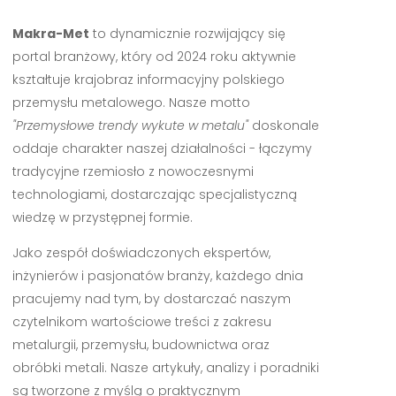
Makra-Met
to dynamicznie rozwijający się
portal branżowy, który od 2024 roku aktywnie
kształtuje krajobraz informacyjny polskiego
przemysłu metalowego. Nasze motto
"Przemysłowe trendy wykute w metalu"
doskonale
oddaje charakter naszej działalności - łączymy
tradycyjne rzemiosło z nowoczesnymi
technologiami, dostarczając specjalistyczną
wiedzę w przystępnej formie.
Jako zespół doświadczonych ekspertów,
inżynierów i pasjonatów branży, każdego dnia
pracujemy nad tym, by dostarczać naszym
czytelnikom wartościowe treści z zakresu
metalurgii, przemysłu, budownictwa oraz
obróbki metali. Nasze artykuły, analizy i poradniki
są tworzone z myślą o praktycznym