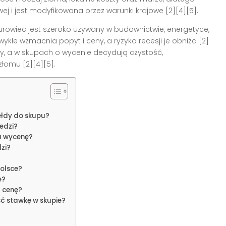
ej i jest modyfikowana przez warunki krajowe [2][4][5].
urowiec jest szeroko używany w budownictwie, energetyce,
wykle wzmacnia popyt i ceny, a ryzyko recesji je obniża [2]
y, a w skupach o wycenie decydują czystość,
łomu [2][4][5].
ełdy do skupu?
iedzi?
na wycenę?
zi?
?
Polsce?
e?
ą cenę?
ć stawkę w skupie?