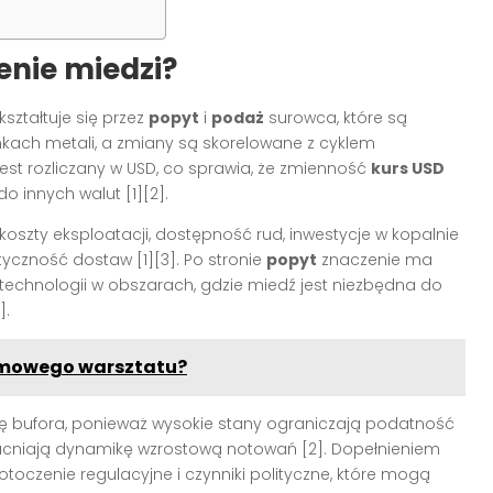
enie miedzi?
kształtuje się przez
popyt
i
podaż
surowca, które są
kach metali, a zmiany są skorelowane z cyklem
jest rozliczany w USD, co sprawia, że zmienność
kurs USD
o innych walut [1][2].
oszty eksploatacji, dostępność rud, inwestycje w kopalnie
tyczność dostaw [1][3]. Po stronie
popyt
znaczenie ma
technologii w obszarach, gdzie miedź jest niezbędna do
].
domowego warsztatu?
 bufora, ponieważ wysokie stany ograniczają podatność
macniają dynamikę wzrostową notowań [2]. Dopełnieniem
 otoczenie regulacyjne i czynniki polityczne, które mogą