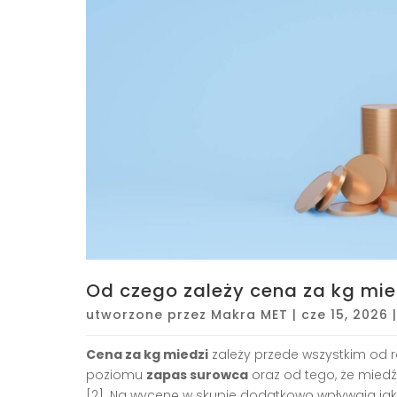
Od czego zależy cena za kg mie
utworzone przez
Makra MET
|
cze 15, 2026
Cena za kg miedzi
zależy przede wszystkim od r
poziomu
zapas surowca
oraz od tego, że miedź
[2]. Na wycenę w skupie dodatkowo wpływają jako