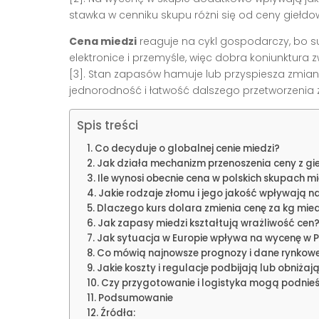
stawka w cenniku skupu różni się od ceny giełdow
Cena miedzi
reaguje na cykl gospodarczy, bo s
elektronice i przemyśle, więc dobra koniunktura z
[3]. Stan zapasów hamuje lub przyspiesza zmian
jednorodność i łatwość dalszego przetworzenia z
Spis treści
Co decyduje o globalnej cenie miedzi?
Jak działa mechanizm przenoszenia ceny z gi
Ile wynosi obecnie cena w polskich skupach m
Jakie rodzaje złomu i jego jakość wpływają 
Dlaczego kurs dolara zmienia cenę za kg mied
Jak zapasy miedzi kształtują wrażliwość cen
Jak sytuacja w Europie wpływa na wycenę w 
Co mówią najnowsze prognozy i dane rynkow
Jakie koszty i regulacje podbijają lub obniżaj
Czy przygotowanie i logistyka mogą podnieś
Podsumowanie
Źródła: