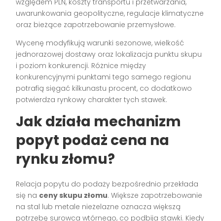
względem PLN, koszty transportu i przetwarzania,
uwarunkowania geopolityczne, regulacje klimatyczne
oraz bieżące zapotrzebowanie przemysłowe.
Wycenę modyfikują warunki sezonowe, wielkość
jednorazowej dostawy oraz lokalizacja punktu skupu
i poziom konkurencji. Różnice między
konkurencyjnymi punktami tego samego regionu
potrafią sięgać kilkunastu procent, co dodatkowo
potwierdza rynkowy charakter tych stawek.
Jak działa mechanizm
popyt podaż cena na
rynku złomu?
Relacja popytu do podaży bezpośrednio przekłada
się na
ceny skupu złomu
. Większe zapotrzebowanie
na stal lub metale nieżelazne oznacza większą
potrzebę surowca wtórnego, co podbija stawki. Kiedy