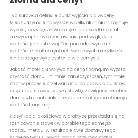
Typ surowca definiuje punkt wyjścia dla wyceny.
Miedź utrzymuje najwyższe widełki, aluminium zajmuje
wysoką pozycję, żeliwo lokuje się pośrodku, a stal
zazwyczaj zamyka zestawienie pod względem
wartości jednostkowej. Ten porządek wynika z
wartości metali na rynkach światowych i możliwości
ich dalszego wykorzystania w przemyśle.
Jakość materiału wpływa na cenę finalną. Im wyższa
czystość złomu i im mniej zanieczyszczeń, tym mniej
strat w procesie przetwarzania, co pozwala punktowi
skupu zaoferować lepszą stawkę. Zawilgocenie, obce
domieszki i materiały niezgodne z kategorią obniżają
wartość transakcji.
Klasyfikacja jakościowa w praktyce przekłada się na
różnicowanie stawek w obrębie tego samego
rodzaju metalu. W rezultacie dwie dostawy tego
samego typu surowca mogą otrzymać różną