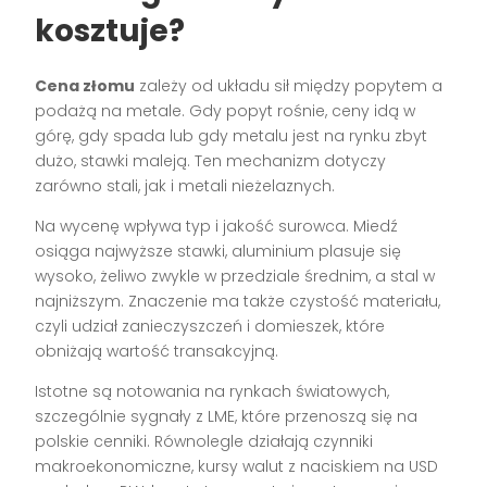
kosztuje?
Cena złomu
zależy od układu sił między popytem a
podażą na metale. Gdy popyt rośnie, ceny idą w
górę, gdy spada lub gdy metalu jest na rynku zbyt
dużo, stawki maleją. Ten mechanizm dotyczy
zarówno stali, jak i metali nieżelaznych.
Na wycenę wpływa typ i jakość surowca. Miedź
osiąga najwyższe stawki, aluminium plasuje się
wysoko, żeliwo zwykle w przedziale średnim, a stal w
najniższym. Znaczenie ma także czystość materiału,
czyli udział zanieczyszczeń i domieszek, które
obniżają wartość transakcyjną.
Istotne są notowania na rynkach światowych,
szczególnie sygnały z LME, które przenoszą się na
polskie cenniki. Równolegle działają czynniki
makroekonomiczne, kursy walut z naciskiem na USD