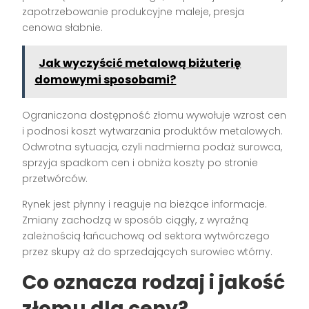
zapotrzebowanie produkcyjne maleje, presja
cenowa słabnie.
Jak wyczyścić metalową biżuterię
domowymi sposobami?
Ograniczona dostępność złomu wywołuje wzrost cen
i podnosi koszt wytwarzania produktów metalowych.
Odwrotna sytuacja, czyli nadmierna podaż surowca,
sprzyja spadkom cen i obniża koszty po stronie
przetwórców.
Rynek jest płynny i reaguje na bieżące informacje.
Zmiany zachodzą w sposób ciągły, z wyraźną
zależnością łańcuchową od sektora wytwórczego
przez skupy aż do sprzedających surowiec wtórny.
Co oznacza rodzaj i jakość
złomu dla ceny?