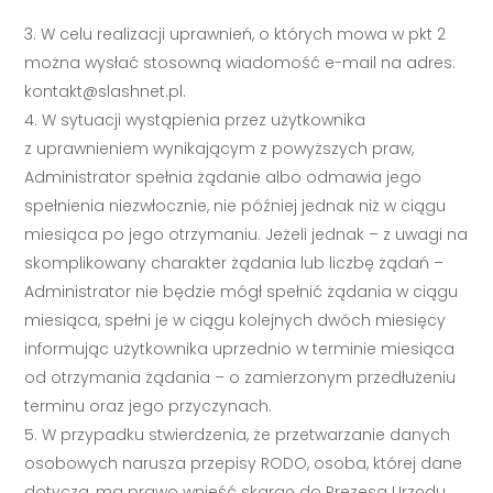
W celu realizacji uprawnień, o których mowa w pkt 2
można wysłać stosowną wiadomość e-mail na adres:
kontakt@slashnet.pl
.
W sytuacji wystąpienia przez użytkownika
z uprawnieniem wynikającym z powyższych praw,
Administrator spełnia żądanie albo odmawia jego
spełnienia niezwłocznie, nie później jednak niż w ciągu
miesiąca po jego otrzymaniu. Jeżeli jednak – z uwagi na
skomplikowany charakter żądania lub liczbę żądań –
Administrator nie będzie mógł spełnić żądania w ciągu
miesiąca, spełni je w ciągu kolejnych dwóch miesięcy
informując użytkownika uprzednio w terminie miesiąca
od otrzymania żądania – o zamierzonym przedłużeniu
terminu oraz jego przyczynach.
W przypadku stwierdzenia, że przetwarzanie danych
osobowych narusza przepisy RODO, osoba, której dane
dotyczą, ma prawo wnieść skargę do Prezesa Urzędu