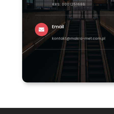
KRS: 0001251686
Email

kontakt@makra-met.com.pl