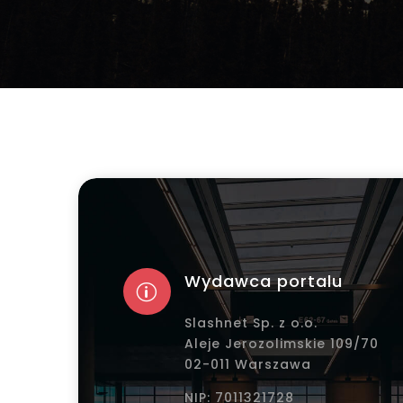
Wydawca portalu
p
Slashnet Sp. z o.o.
Aleje Jerozolimskie 109/70
02-011 Warszawa
NIP: 7011321728