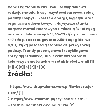
Cena 1 kg złomu
w 2026 roku to wypadkowa
rodzaju metalu, klasy i czystości surowca, relacji
podaży i popytu
, kosztów energii, logistyki oraz
regulacji środowiskowych. Najwyższe stawki
dotyczą
metali kolorowych
z
miedzią 32-41 zł/kg
na czele, dalej
mosiądz 18,50-23 zł/kg
i
aluminium
4-7 zł/kg
, podczas gdy
stal 0,65-1 zł/kg
i
żeliwo
0,9-1,1 zł/kg
pozostają stabilne dzięki wysokiej
podaży. Trendy przemysłowe i recyklingowe
sprzyjają stabilizacji lub lekkim wzrostom w
kolorowych metalach oraz stabilności w stali [1]
[2][3][5][6][7][8][9].
Źródła:
https://www.skup-zlomu.waw.pl/ile-kosztuje-
zlom/ [1]
https://www.stellmet.pl/czy-cena-zlomu-
wzrosnie-perspektywy-na-2026/ [2]