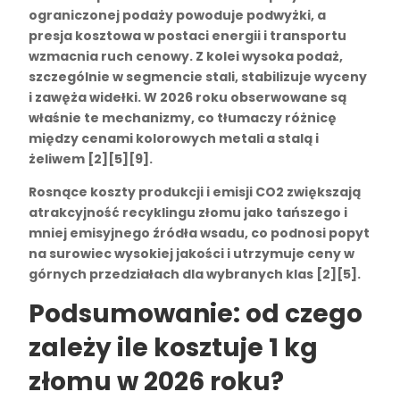
ograniczonej podaży powoduje podwyżki, a
presja kosztowa w postaci energii i transportu
wzmacnia ruch cenowy. Z kolei wysoka podaż,
szczególnie w segmencie stali, stabilizuje wyceny
i zawęża widełki. W 2026 roku obserwowane są
właśnie te mechanizmy, co tłumaczy różnicę
między cenami kolorowych metali a stalą i
żeliwem [2][5][9].
Rosnące koszty produkcji i emisji CO2 zwiększają
atrakcyjność
recyklingu złomu
jako tańszego i
mniej emisyjnego źródła wsadu, co podnosi popyt
na surowiec wysokiej jakości i utrzymuje ceny w
górnych przedziałach dla wybranych klas [2][5].
Podsumowanie: od czego
zależy ile kosztuje 1 kg
złomu w 2026 roku?