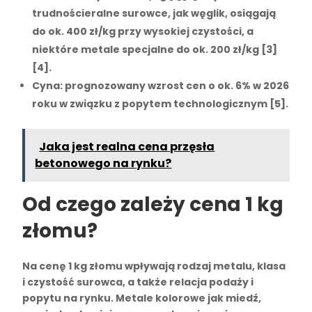
trudnościeralne surowce, jak
węglik
, osiągają
do ok. 400 zł/kg przy wysokiej czystości, a
niektóre metale specjalne do ok. 200 zł/kg [3]
[4].
Cyna
: prognozowany wzrost cen o ok. 6% w 2026
roku w związku z popytem technologicznym [5].
Jaka jest realna cena przęsła
betonowego na rynku?
Od czego zależy cena 1 kg
złomu?
Na
cenę 1 kg złomu
wpływają rodzaj metalu, klasa
i czystość surowca, a także relacja
podaży i
popytu
na rynku.
Metale kolorowe
jak miedź,