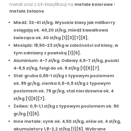
metali oraz z ich klasyfikacji na
metale kolorowe
i
metale żelazne
Miedź
: 32-41 zł/kg. Wysokie klasy jak millberry
osiągają ok. 40,20 zł/kg, miedź kawałkowa
świecąca ok. 40 zł/kg [1][3][7][8].
Mosiądz
: 18,50-23 zł/kg w zależności od klasy, w
tym odmiany z powłoką [1][6].
Aluminium
: 4-7 zł/kg. Odlewy 4,5-7 zł/kg, puszki
4-6,5 zł/kg, felgi do ok. 9 zł/kg [1][6][7].
Stal
: gruba 0,65-1 zł/kg z typowym poziomem
ok. 85 gr/kg, cienka 0,6-0,9 zł/kg z typowym
poziomem ok. 75 gr/kg, stal nierdzewna ok. 4
zł/kg [1][6][7].
Żeliwo
: 0,9-1,1 zł/kg z typowym poziomem ok. 90
gr/kg [1][6].
Inne metale
: cynk ok. 4,50 zł/kg, ołów ok. 4 zł/kg,
akumulatory 1,8-2,2 zł/kg [1][6]. Wybrane