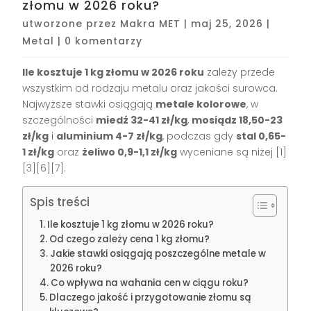
złomu w 2026 roku?
utworzone przez
Makra MET
|
maj 25, 2026
|
Metal
|
0 komentarzy
Ile kosztuje 1 kg złomu w 2026 roku
zależy przede
wszystkim od rodzaju metalu oraz jakości surowca.
Najwyższe stawki osiągają
metale kolorowe
, w
szczególności
miedź 32-41 zł/kg
,
mosiądz 18,50-23
zł/kg
i
aluminium 4-7 zł/kg
, podczas gdy
stal 0,65-
1 zł/kg
oraz
żeliwo 0,9-1,1 zł/kg
wyceniane są niżej [1]
[3][6][7].
Spis treści
Ile kosztuje 1 kg złomu w 2026 roku?
Od czego zależy cena 1 kg złomu?
Jakie stawki osiągają poszczególne metale w
2026 roku?
Co wpływa na wahania cen w ciągu roku?
Dlaczego jakość i przygotowanie złomu są