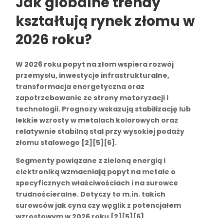
Jak globalne trendy
kształtują rynek złomu w
2026 roku?
W 2026 roku popyt na złom wspiera rozwój
przemysłu, inwestycje infrastrukturalne,
transformacja energetyczna oraz
zapotrzebowanie ze strony motoryzacji i
technologii. Prognozy wskazują stabilizację lub
lekkie wzrosty w
metalach kolorowych
oraz
relatywnie stabilną
stal
przy wysokiej podaży
złomu stalowego [2][5][6].
Segmenty powiązane z zieloną energią i
elektroniką wzmacniają popyt na metale o
specyficznych właściwościach i na surowce
trudnościeralne. Dotyczy to m.in. takich
surowców jak cyna czy węglik z potencjałem
wzrostowym w 2026 roku [2][5][6].