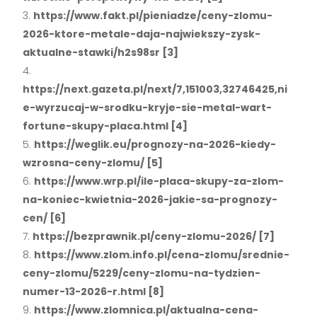
https://www.fakt.pl/pieniadze/ceny-zlomu-
2026-ktore-metale-daja-najwiekszy-zysk-
aktualne-stawki/h2s98sr [3]
https://next.gazeta.pl/next/7,151003,32746425,ni
e-wyrzucaj-w-srodku-kryje-sie-metal-wart-
fortune-skupy-placa.html [4]
https://weglik.eu/prognozy-na-2026-kiedy-
wzrosna-ceny-zlomu/ [5]
https://www.wrp.pl/ile-placa-skupy-za-zlom-
na-koniec-kwietnia-2026-jakie-sa-prognozy-
cen/ [6]
https://bezprawnik.pl/ceny-zlomu-2026/ [7]
https://www.zlom.info.pl/cena-zlomu/srednie-
ceny-zlomu/5229/ceny-zlomu-na-tydzien-
numer-13-2026-r.html [8]
https://www.zlomnica.pl/aktualna-cena-