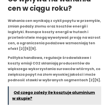
cen w ciągu roku?
Wahania cen wynikają z cykli popytu w przemyśle,
zmian podaży złomu oraz kosztów energii i
logistyki. Rosnące koszty energii w hutach i
przetwórstwie mogą wywoływać presję na wzrost
cen, a ograniczenia podażowe wzmacniają ten
efekt [2][5][9].
Polityka handlowa, regulacje środowiskowe i
koszty emisji CO2 skłaniają producentów do
większego wykorzystania surowców wtórnych, co
zwiększa popyt na złom wysokiej jakości i może
podnosić stawki w wybranych segmentach [2][5].
Od czego zależy ile kosztuje aluminium
w skupie?