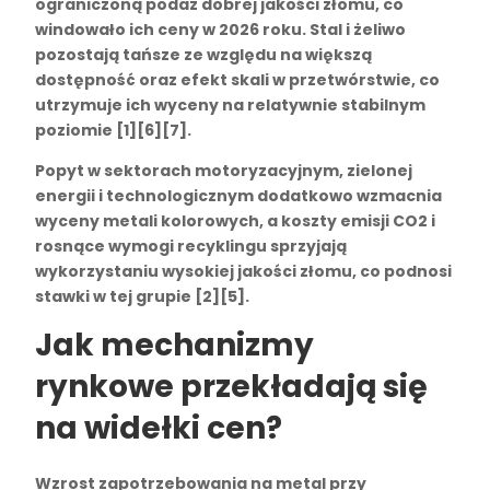
ograniczoną podaż dobrej jakości złomu, co
windowało ich ceny w 2026 roku.
Stal
i
żeliwo
pozostają tańsze ze względu na większą
dostępność oraz efekt skali w przetwórstwie, co
utrzymuje ich wyceny na relatywnie stabilnym
poziomie [1][6][7].
Popyt w sektorach motoryzacyjnym, zielonej
energii i technologicznym dodatkowo wzmacnia
wyceny metali kolorowych, a koszty emisji CO2 i
rosnące wymogi recyklingu sprzyjają
wykorzystaniu wysokiej jakości złomu, co podnosi
stawki w tej grupie [2][5].
Jak mechanizmy
rynkowe przekładają się
na widełki cen?
Wzrost zapotrzebowania na metal przy