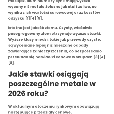
mosiądz, aluminium czy cynk mają wyższe
wyceny niż
metale żelazne
jak stal i żeliwo, co
wynika z ich wartości surowcowej oraz kosztów
odzysku [1][4][5].
Istotna jest
jakość złomu
. Czysty, właściwie
posegregowany złom otrzymuje wyższe stawki.
Wyższe klasy miedzi, takie jak przewody czyste,
są wyceniane lepiej niż mieszane odpady
zawierające zanieczyszczenia, co bezpośrednio
przekłada się na widełki cenowe w skupach [3][4]
[8].
Jakie stawki osiągają
poszczególne metale w
2026 roku?
W aktualnym otoczeniu rynkowym obowiązują
następujące przedziały cenowe,