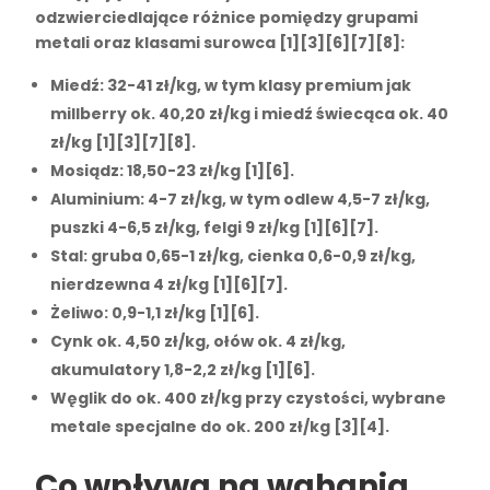
odzwierciedlające różnice pomiędzy grupami
metali oraz klasami surowca [1][3][6][7][8]:
Miedź
: 32-41 zł/kg, w tym klasy premium jak
millberry ok. 40,20 zł/kg i miedź świecąca ok. 40
zł/kg [1][3][7][8].
Mosiądz
: 18,50-23 zł/kg [1][6].
Aluminium
: 4-7 zł/kg, w tym odlew 4,5-7 zł/kg,
puszki 4-6,5 zł/kg, felgi 9 zł/kg [1][6][7].
Stal
: gruba 0,65-1 zł/kg, cienka 0,6-0,9 zł/kg,
nierdzewna 4 zł/kg [1][6][7].
Żeliwo
: 0,9-1,1 zł/kg [1][6].
Cynk
ok. 4,50 zł/kg,
ołów
ok. 4 zł/kg,
akumulatory
1,8-2,2 zł/kg [1][6].
Węglik
do ok. 400 zł/kg przy czystości, wybrane
metale specjalne do ok. 200 zł/kg [3][4].
Co wpływa na wahania