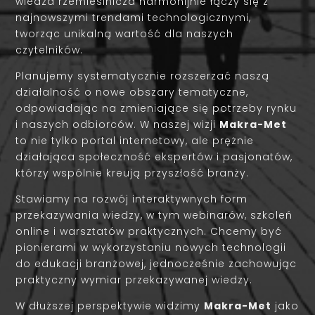
wiedza rzemieślnicza harmonijnie łączy się z
najnowszymi trendami technologicznymi,
tworząc unikalną wartość dla naszych
czytelników.
Planujemy systematycznie rozszerzać naszą
działalność o nowe obszary tematyczne,
odpowiadając na zmieniające się potrzeby rynku
i naszych odbiorców. W naszej wizji
Makra-Met
to nie tylko portal internetowy, ale prężnie
działająca społeczność ekspertów i pasjonatów,
którzy wspólnie kreują przyszłość branży.
Stawiamy na rozwój interaktywnych form
przekazywania wiedzy, w tym webinarów, szkoleń
online i warsztatów praktycznych. Chcemy być
pionierami w wykorzystaniu nowych technologii
do edukacji branżowej, jednocześnie zachowując
praktyczny wymiar przekazywanej wiedzy.
W dłuższej perspektywie widzimy
Makra-Met
jako