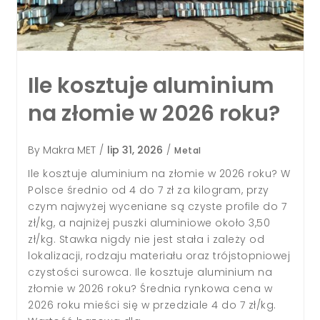
Ile kosztuje mosiądz
złomie w 2026 roku?
inium
roku?
By
Makra MET
/
lip 30, 2026
/
Metal
Średnia cena mosiądzu na złomie w Pol
2026 roku wynosi orientacyjnie 19,50 zł za
kilogram dla prostych, niesortowanych fra
2026 roku? W
realne stawki na skupach mieszczą się
am, przy
najczęściej w szerokim przedziale 17–28 z
rofile do 7
kilogram, przy maksymalnych notowani
koło 3,50
sięgających 30 zł za kilogram dla najlep
ależy od
odmian [1][5][3][4][10]. Już na wstępie 
rójstopniowej
przyjąć ten zakres jako punkt odniesienia
minium na
ponieważ w 2026 roku rynek charakteryzu
a cena w
wysoką...
o 7 zł/kg.