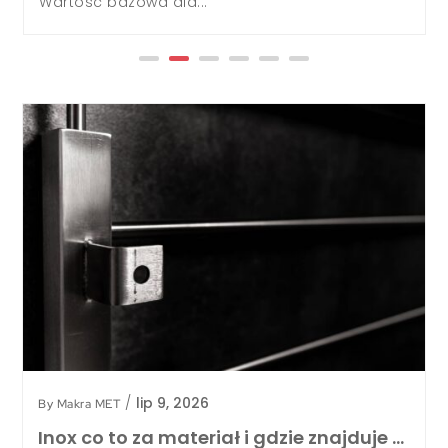
/
lip 9, 2026
By
Makra MET
Inox co to za materiał i gdzie znajduje …