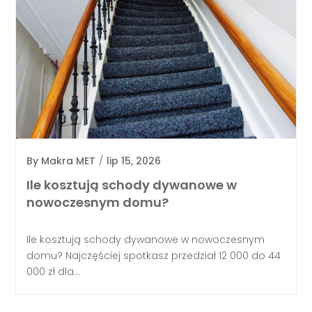
By
Makra MET
/
lip 15, 2026
Ile kosztują schody dywanowe w
nowoczesnym domu?
Ile kosztują schody dywanowe w nowoczesnym
domu? Najczęściej spotkasz przedział 12 000 do 44
000 zł dla...