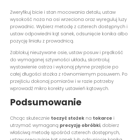
Zweryfikuj bicie i stan mocowania detalu, ustaw
wysokość noża na osi wrzeciona oraz wyreguluj luzy
prowadnic. Wybierz metodę z czterech dostępnych i
ustaw odpowiedni kąt sanek, odsunięcie konika albo
pozycję liniału z prowadnicą.
Zablokuj nieużywane osie, ustaw posuw i prędkość
do wymaganej sztywności układu, skontroluj
wystawienie ostrza i wykonaj płynne przejście po
całej długości stożka z równomiernym posuwem. Po
przejściu dokonaj pomiarów i w razie potrzeby
wprowadź mikro korekty ustawień kątowych.
Podsumowanie
Chcąc skutecznie
toczyć stożek
na
tokarce
i
utrzymać wymaganą
precyzję obróbki
, dobierz
właściwą metodę spośród czterech dostępnych,
ustaw precyzyjnie kąt sanek lub odsunięcie konika,