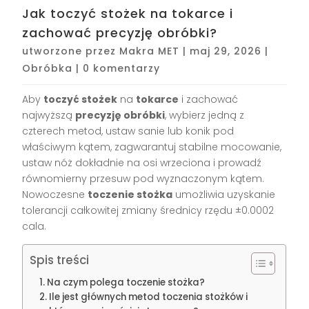
Jak toczyć stożek na tokarce i
zachować precyzję obróbki?
utworzone przez
Makra MET
|
maj 29, 2026
|
Obróbka
|
0 komentarzy
Aby
toczyć stożek
na
tokarce
i zachować
najwyższą
precyzję obróbki
, wybierz jedną z
czterech metod, ustaw sanie lub konik pod
właściwym kątem, zagwarantuj stabilne mocowanie,
ustaw nóż dokładnie na osi wrzeciona i prowadź
równomierny przesuw pod wyznaczonym kątem.
Nowoczesne
toczenie stożka
umożliwia uzyskanie
tolerancji całkowitej zmiany średnicy rzędu ±0.0002
cala.
Spis treści
Na czym polega toczenie stożka?
Ile jest głównych metod toczenia stożków i