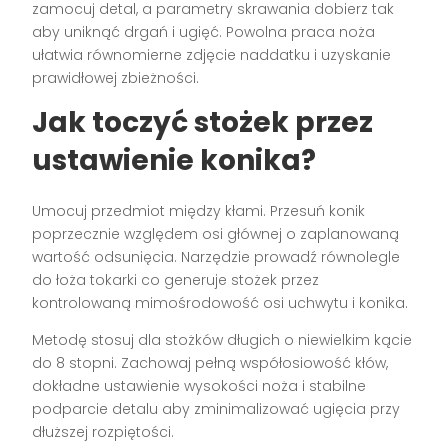
zamocuj detal, a parametry skrawania dobierz tak
aby uniknąć drgań i ugięć. Powolna praca noża
ułatwia równomierne zdjęcie naddatku i uzyskanie
prawidłowej zbieżności.
Jak toczyć stożek przez
ustawienie konika?
Umocuj przedmiot między kłami. Przesuń konik
poprzecznie względem osi głównej o zaplanowaną
wartość odsunięcia. Narzędzie prowadź równolegle
do łoża tokarki co generuje stożek przez
kontrolowaną mimośrodowość osi uchwytu i konika.
Metodę stosuj dla stożków długich o niewielkim kącie
do 8 stopni. Zachowaj pełną współosiowość kłów,
dokładne ustawienie wysokości noża i stabilne
podparcie detalu aby zminimalizować ugięcia przy
dłuższej rozpiętości.