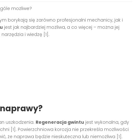
ogóle możliwe?
rym borykają się zarówno profesjonalni mechanicy, jak i
tu
jest jak najbardziej możliwa, a co więcej – można jej
arzędzia i wiedzę [1].
o naprawy?
an uszkodzenia.
Regeneracja gwintu
jest wykonalna, gdy
zchni [1]. Powierzchniowa korozja nie przekreśla możliwości
ć, że naprawa będzie nieskuteczna lub niemożliwa [1].