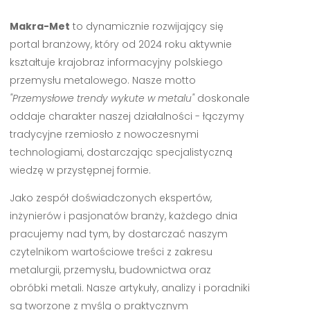
Makra-Met
to dynamicznie rozwijający się
portal branżowy, który od 2024 roku aktywnie
kształtuje krajobraz informacyjny polskiego
przemysłu metalowego. Nasze motto
"Przemysłowe trendy wykute w metalu"
doskonale
oddaje charakter naszej działalności - łączymy
tradycyjne rzemiosło z nowoczesnymi
technologiami, dostarczając specjalistyczną
wiedzę w przystępnej formie.
Jako zespół doświadczonych ekspertów,
inżynierów i pasjonatów branży, każdego dnia
pracujemy nad tym, by dostarczać naszym
czytelnikom wartościowe treści z zakresu
metalurgii, przemysłu, budownictwa oraz
obróbki metali. Nasze artykuły, analizy i poradniki
są tworzone z myślą o praktycznym