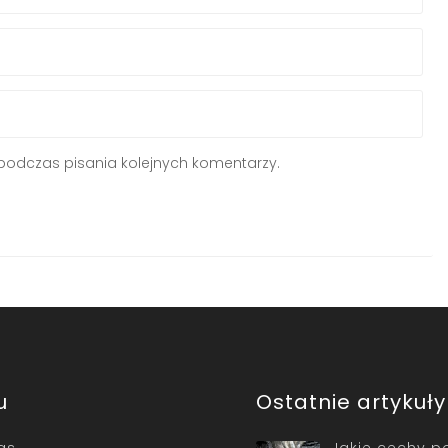
podczas pisania kolejnych komentarzy.
u
Ostatnie artykuły
as
Jakie cechy p