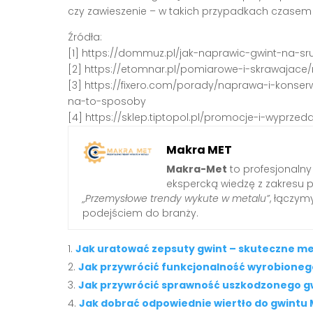
czy zawieszenie – w takich przypadkach czasem 
Źródła:
[1] https://dommuz.pl/jak-naprawic-gwint-na-
[2] https://etomnar.pl/pomiarowe-i-skrawajac
[3] https://fixero.com/porady/naprawa-i-kons
na-to-sposoby
[4] https://sklep.tiptopol.pl/promocje-i-wypr
Makra MET
Makra-Met
to profesjonalny
ekspercką wiedzę z zakresu 
„Przemysłowe trendy wykute w metalu”
, łączy
podejściem do branży.
Jak uratować zepsuty gwint – skuteczne m
Jak przywrócić funkcjonalność wyrobioneg
Jak przywrócić sprawność uszkodzonego g
Jak dobrać odpowiednie wiertło do gwintu