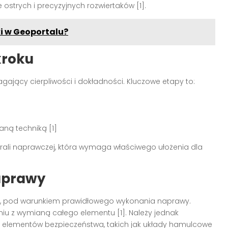
ostrych i precyzyjnych rozwiertaków [1].
ki w Geoportalu?
kroku
ający cierpliwości i dokładności. Kluczowe etapy to:
ną techniką [1]
rali naprawczej, która wymaga właściwego ułożenia dla
naprawy
s, pod warunkiem prawidłowego wykonania naprawy.
u z wymianą całego elementu [1]. Należy jednak
 elementów bezpieczeństwa, takich jak układy hamulcowe