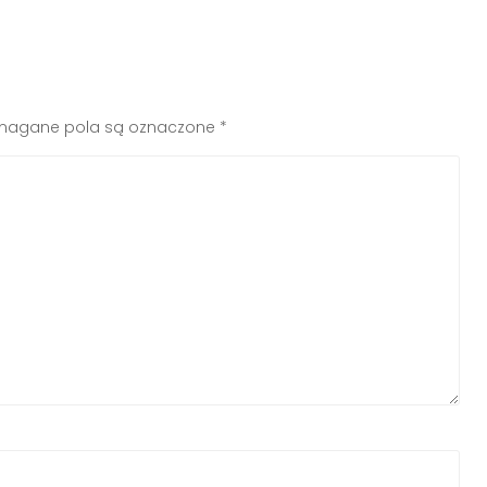
agane pola są oznaczone
*