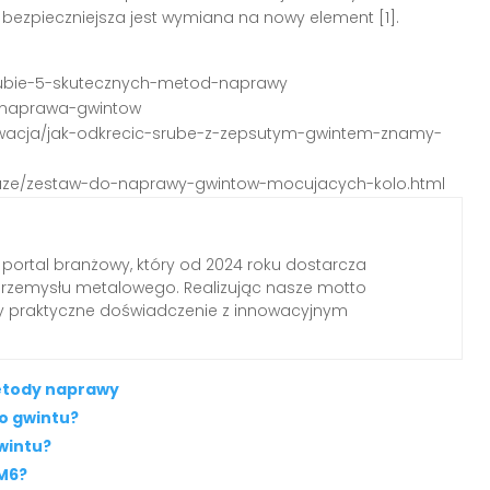
bezpieczniejsza jest wymiana na nowy element [1].
srubie-5-skutecznych-metod-naprawy
e/naprawa-gwintow
erwacja/jak-odkrecic-srube-z-zepsutym-gwintem-znamy-
zedaze/zestaw-do-naprawy-gwintow-mocujacych-kolo.html
 portal branżowy, który od 2024 roku dostarcza
przemysłu metalowego. Realizując nasze motto
my praktyczne doświadczenie z innowacyjnym
etody naprawy
o gwintu?
wintu?
 M6?