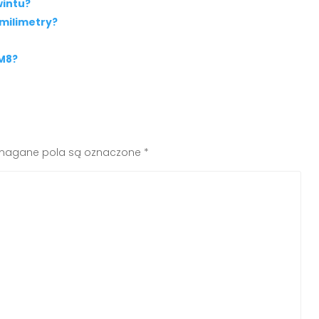
wintu?
 milimetry?
 M8?
agane pola są oznaczone
*