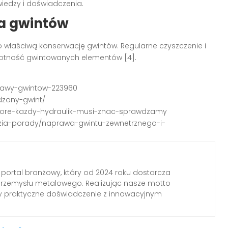
wiedzy i doświadczenia.
ja gwintów
 właściwą konserwację gwintów. Regularne czyszczenie i
wotność gwintowanych elementów [4].
aprawy-gwintow-223960
dzony-gwint/
-ktore-kazdy-hydraulik-musi-znac-sprawdzamy
dzia-porady/naprawa-gwintu-zewnetrznego-i-
 portal branżowy, który od 2024 roku dostarcza
przemysłu metalowego. Realizując nasze motto
my praktyczne doświadczenie z innowacyjnym