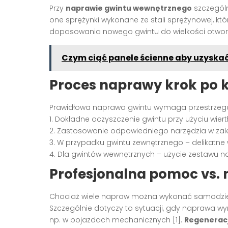
Przy
naprawie gwintu wewnętrznego
szczególn
one sprężynki wykonane ze stali sprężynowej, kt
dopasowania nowego gwintu do wielkości otworu 
Czym ciąć panele ścienne aby uzyska
Proces naprawy krok po 
Prawidłowa naprawa gwintu wymaga przestrzega
1. Dokładne oczyszczenie gwintu przy użyciu wiertł
2. Zastosowanie odpowiedniego narzędzia w zal
3. W przypadku gwintu zewnętrznego – delikatne 
4. Dla gwintów wewnętrznych – użycie zestawu
Profesjonalna pomoc vs.
Chociaż wiele napraw można wykonać samodziel
Szczególnie dotyczy to sytuacji, gdy naprawa w
np. w pojazdach mechanicznych [1].
Regenerac