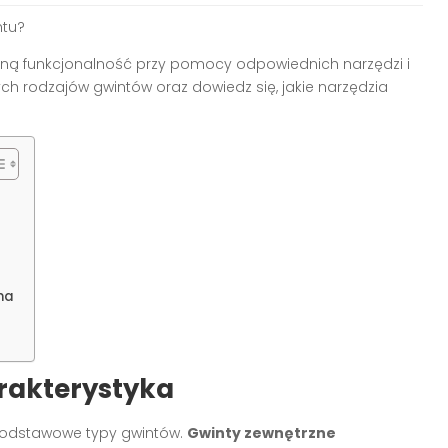
ntu?
ą funkcjonalność przy pomocy odpowiednich narzędzi i
h rodzajów gwintów oraz dowiedz się, jakie narzędzia
na
arakterystyka
podstawowe typy gwintów.
Gwinty zewnętrzne