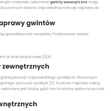
wnątrz materiału, natomiast
gwinty wewnętrzne
mają
 wiedza pomoże dobrać odpowiednią metodę naprawy do
naprawy gwintów
dą specjalistyczne narzędzia. Podstawowy zestaw
i ze stali sprężynowej [1][4]
 zewnętrznych
lnej precyzji i odpowiedniego podejścia. Kluczowym
sporego wyczucia i praktyki [2]. Podczas naprawy należy
o wykonana jest śruba, gdyż ma to istotny wpływ na proces
wnętrznych