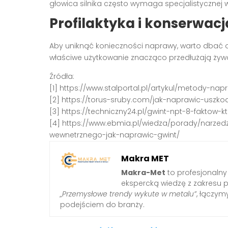
głowica silnika często wymaga specjalistycznej 
Profilaktyka i konserwac
Aby uniknąć konieczności naprawy, warto dbać o
właściwe użytkowanie znacząco przedłużają ży
Źródła:
[1] https://www.stalportal.pl/artykul/metody-n
[2] https://torus-sruby.com/jak-naprawic-uszko
[3] https://techniczny24.pl/gwint-npt-8-faktow
[4] https://www.ebmia.pl/wiedza/porady/narze
wewnetrznego-jak-naprawic-gwint/
Makra MET
Makra-Met
to profesjonalny
ekspercką wiedzę z zakresu 
„Przemysłowe trendy wykute w metalu”
, łączy
podejściem do branży.