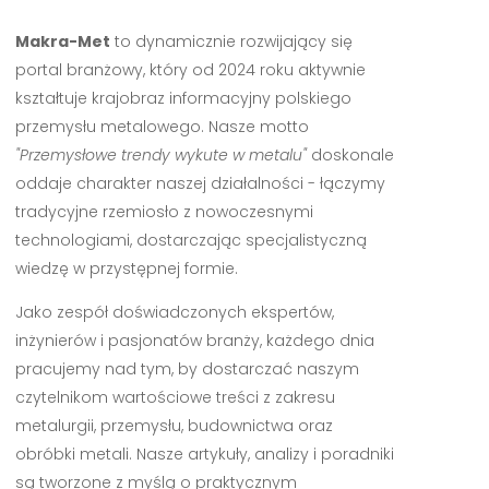
Makra-Met
to dynamicznie rozwijający się
portal branżowy, który od 2024 roku aktywnie
kształtuje krajobraz informacyjny polskiego
przemysłu metalowego. Nasze motto
"Przemysłowe trendy wykute w metalu"
doskonale
oddaje charakter naszej działalności - łączymy
tradycyjne rzemiosło z nowoczesnymi
technologiami, dostarczając specjalistyczną
wiedzę w przystępnej formie.
Jako zespół doświadczonych ekspertów,
inżynierów i pasjonatów branży, każdego dnia
pracujemy nad tym, by dostarczać naszym
czytelnikom wartościowe treści z zakresu
metalurgii, przemysłu, budownictwa oraz
obróbki metali. Nasze artykuły, analizy i poradniki
są tworzone z myślą o praktycznym