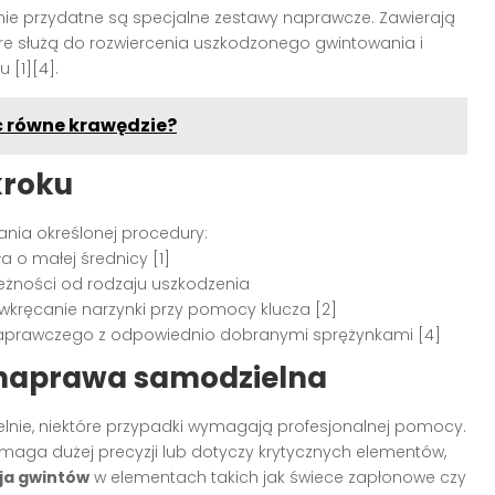
ie przydatne są specjalne zestawy naprawcze. Zawierają
óre służą do rozwiercenia uszkodzonego gwintowania i
[1][4].
ć równe krawędzie?
kroku
nia określonej procedury:
a o małej średnicy [1]
eżności od rodzaju uszkodzenia
wkręcanie narzynki przy pomocy klucza [2]
 naprawczego z odpowiednio dobranymi sprężynkami [4]
 naprawa samodzielna
nie, niektóre przypadki wymagają profesjonalnej pomocy.
ymaga dużej precyzji lub dotyczy krytycznych elementów,
ja gwintów
w elementach takich jak świece zapłonowe czy