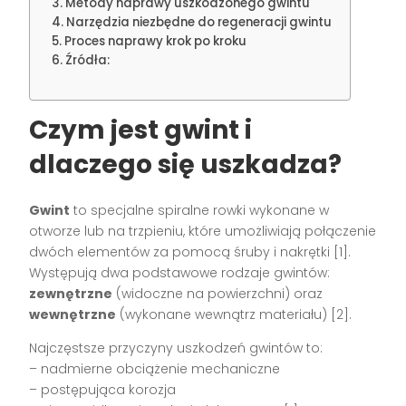
Metody naprawy uszkodzonego gwintu
Narzędzia niezbędne do regeneracji gwintu
Proces naprawy krok po kroku
Źródła:
Czym jest gwint i
dlaczego się uszkadza?
Gwint
to specjalne spiralne rowki wykonane w
otworze lub na trzpieniu, które umożliwiają połączenie
dwóch elementów za pomocą śruby i nakrętki [1].
Występują dwa podstawowe rodzaje gwintów:
zewnętrzne
(widoczne na powierzchni) oraz
wewnętrzne
(wykonane wewnątrz materiału) [2].
Najczęstsze przyczyny uszkodzeń gwintów to:
– nadmierne obciążenie mechaniczne
– postępująca korozja