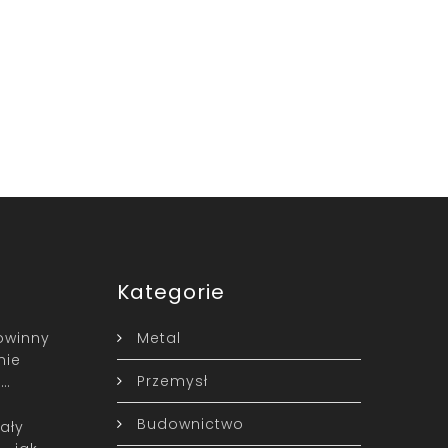
Kategorie
owinny
Metal
nie
Przemysł
 …
Budownictwo
cały