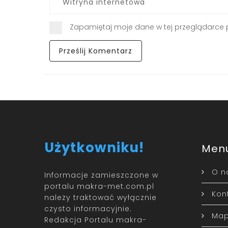
Zapamiętaj moje dane w tej przeglądarce 
Użytkowniku!
Men
O n
Informacje zamieszczone w
portalu makra-met.com.pl
Kon
należy traktować wyłącznie
czysto informacyjnie.
Map
Redakcja Portalu makra-