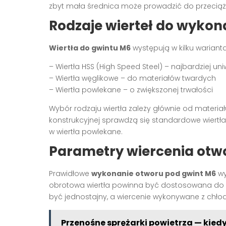
zbyt mała średnica może prowadzić do przeciąże
Rodzaje wierteł do wykon
Wiertła do gwintu M6
występują w kilku wariant
– Wiertła HSS (High Speed Steel) – najbardziej un
– Wiertła węglikowe – do materiałów twardych
– Wiertła powlekane – o zwiększonej trwałości
Wybór rodzaju wiertła zależy głównie od materia
konstrukcyjnej sprawdzą się standardowe wiertła
w wiertła powlekane.
Parametry wiercenia otw
Prawidłowe
wykonanie otworu pod gwint M6
wy
obrotowa wiertła powinna być dostosowana do m
być jednostajny, a wiercenie wykonywane z chło
Przenośne sprężarki powietrza — kied