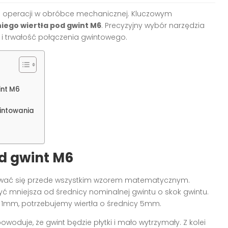
h operacji w obróbce mechanicznej. Kluczowym
ego wiertła pod gwint M6
. Precyzyjny wybór narzędzia
i trwałość połączenia gwintowego.
int M6
wintowania
d gwint M6
ować się przede wszystkim wzorem matematycznym.
ć mniejsza od średnicy nominalnej gwintu o skok gwintu.
mm, potrzebujemy wiertła o średnicy 5mm.
woduje, że gwint będzie płytki i mało wytrzymały. Z kolei