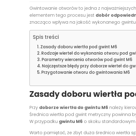
Gwintowanie otworów to jedna z najważniejszyc
elementem tego procesu jest
dobór odpowiedni
znacząco wpływa na jakość wykonanego gwintu 
Spis treści
Zasady doboru wiertła pod gwint M6
Rodzaje wierteł do wykonania otworu pod gw
Parametry wiercenia otworów pod gwint M6
Najczęstsze błędy przy doborze wierteł do g
Przygotowanie otworu do gwintowania M6
Zasady doboru wiertła po
Przy
doborze wiertła do gwintu M6
należy kier
Średnica wiertła pod gwint metryczny powinna by
W przypadku
gwintu M6
o skoku standardowym 1
Warto pamiętać, że zbyt duża średnica wiertła spo