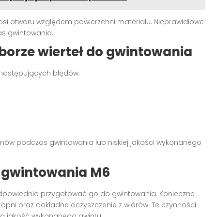
osi otworu względem powierzchni materiału. Nieprawidłowe
s gwintowania.
oborze wierteł do gwintowania
ć następujących błędów:
mów podczas gwintowania lub niskiej jakości wykonanego
 gwintowania M6
dpowiednio przygotować go do gwintowania. Konieczne
topni oraz dokładne oczyszczenie z wiórów. Te czynności
na jakość wykonanego gwintu.