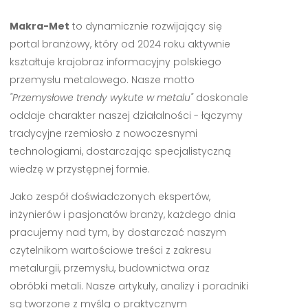
Makra-Met
to dynamicznie rozwijający się
portal branżowy, który od 2024 roku aktywnie
kształtuje krajobraz informacyjny polskiego
przemysłu metalowego. Nasze motto
"Przemysłowe trendy wykute w metalu"
doskonale
oddaje charakter naszej działalności - łączymy
tradycyjne rzemiosło z nowoczesnymi
technologiami, dostarczając specjalistyczną
wiedzę w przystępnej formie.
Jako zespół doświadczonych ekspertów,
inżynierów i pasjonatów branży, każdego dnia
pracujemy nad tym, by dostarczać naszym
czytelnikom wartościowe treści z zakresu
metalurgii, przemysłu, budownictwa oraz
obróbki metali. Nasze artykuły, analizy i poradniki
są tworzone z myślą o praktycznym