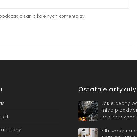
podczas pisania kolejnych komentarzy.
u
Ostatnie artykuły
as
Jakie cechy p
mieć przekład
takt
przeznaczone
a strony
Filtr wody na 