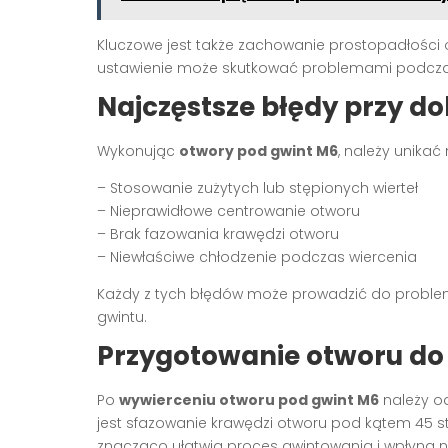
Kluczowe jest także zachowanie prostopadłości 
ustawienie może skutkować problemami podcza
Najczęstsze błędy przy d
Wykonując
otwory pod gwint M6
, należy unika
– Stosowanie zużytych lub stępionych wierteł
– Nieprawidłowe centrowanie otworu
– Brak fazowania krawędzi otworu
– Niewłaściwe chłodzenie podczas wiercenia
Każdy z tych błędów może prowadzić do proble
gwintu.
Przygotowanie otworu do
Po
wywierceniu otworu pod gwint M6
należy o
jest sfazowanie krawędzi otworu pod kątem 45 s
znacząco ułatwią proces gwintowania i wpłyną 