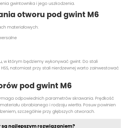
nia gwintownika i jego uszkodzenia.
ania otworu pod gwint M6
ach materiałowych:
iwersalne
łu, w którym będziemy wykonywać gwint. Do stali
 HSS, natomiast przy stali nierdzewnej warto zainwestować
orów pod gwint M6
maga odpowiednich parametrów skrawania. Prędkość
ateriału obrabianego i rodzaju wiertła. Posuw powinien
dzeniem, szczególnie przy głębszych otworach.
y są najlepszym rozwiązaniem?