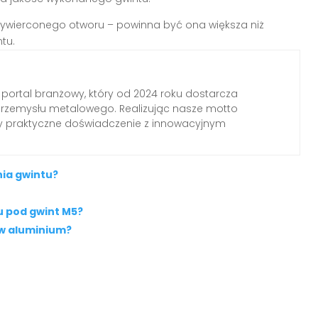
ywierconego otworu – powinna być ona większa niż
tu.
 portal branżowy, który od 2024 roku dostarcza
przemysłu metalowego. Realizując nasze motto
my praktyczne doświadczenie z innowacyjnym
ia gwintu?
u pod gwint M5?
 w aluminium?