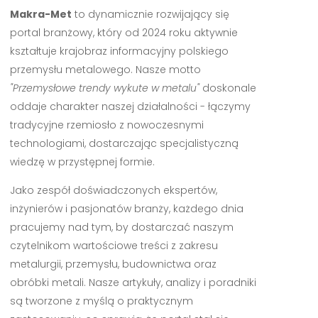
Makra-Met
to dynamicznie rozwijający się
portal branżowy, który od 2024 roku aktywnie
kształtuje krajobraz informacyjny polskiego
przemysłu metalowego. Nasze motto
"Przemysłowe trendy wykute w metalu"
doskonale
oddaje charakter naszej działalności - łączymy
tradycyjne rzemiosło z nowoczesnymi
technologiami, dostarczając specjalistyczną
wiedzę w przystępnej formie.
Jako zespół doświadczonych ekspertów,
inżynierów i pasjonatów branży, każdego dnia
pracujemy nad tym, by dostarczać naszym
czytelnikom wartościowe treści z zakresu
metalurgii, przemysłu, budownictwa oraz
obróbki metali. Nasze artykuły, analizy i poradniki
są tworzone z myślą o praktycznym