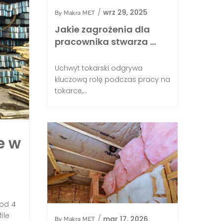
/
wrz 29, 2025
By
Makra MET
Jakie zagrożenia dla
pracownika stwarza …
Uchwyt tokarski odgrywa
kluczową rolę podczas pracy na
tokarce,...
Ile kosztuje mosiądz na
2026 roku?
e w
By
Makra MET
/
lip 30, 2026
/
Metal
Średnia cena mosiądzu na złomie w Polsce w 2
orientacyjnie 19,50 zł za kilogram dla prostych, 
a realne stawki na skupach mieszczą się najcz
przedziale 17–28 zł za kilogram, przy maksyma
 od 4
sięgających 30 zł za kilogram dla najlepszych o
ile
/
mar 17, 2026
By
Makra MET