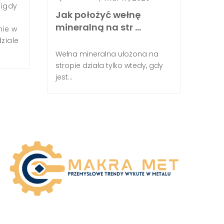
Już na wstępie warto przyjąć ten zakres jako pu
nigdy
Jak położyć wełnę
ponieważ w 2026 roku rynek charakteryzuje się 
mineralną na str …
mie w
ziale
Wełna mineralna ułożona na
stropie działa tylko wtedy, gdy
jest...