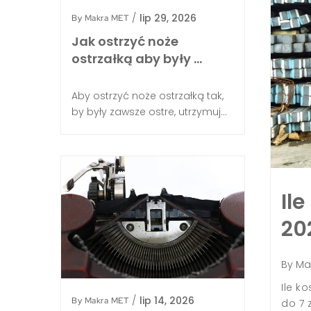
/
lip 29, 2026
By
Makra MET
Jak ostrzyć noże
ostrzałką aby były …
Aby ostrzyć noże ostrzałką tak,
by były zawsze ostre, utrzymuj...
i gdzie znajduje
nie?
Il
20
026
/
Metal
lenie na stal nierdzewną, czyli stop żelaza
By
Ma
10,5% chromu oraz maksymalnie 1,2% węgla.
y na powierzchni materiału trwałą warstwę
Ile k
/
lip 14, 2026
By
Makra MET
amoczynnie się odnawia i chroni przed korozją,
do 7 