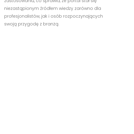
zastosowaniu, co sprawia, że portal stał się
niezastąpionym źródłem wiedzy zarówno dla
profesjonalistów, jak i osób rozpoczynających
swoją przygodę z branżą.