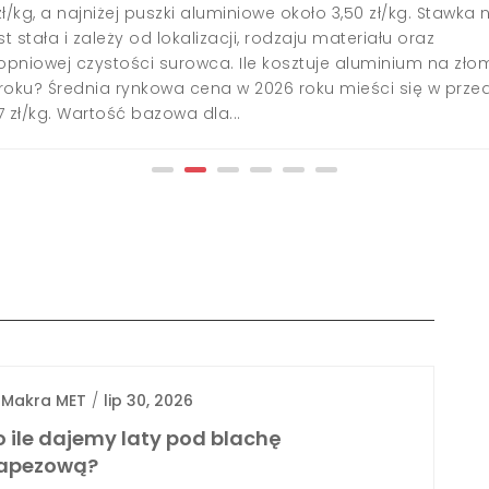
zł/kg, a najniżej puszki aluminiowe około 3,50 zł/kg. Stawka 
st stała i zależy od lokalizacji, rodzaju materiału oraz
topniowej czystości surowca. Ile kosztuje aluminium na zło
roku? Średnia rynkowa cena w 2026 roku mieści się w przed
7 zł/kg. Wartość bazowa dla...
y
Makra MET
/
lip 30, 2026
 ile dajemy laty pod blachę
rapezową?