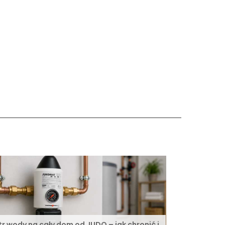
ltr wody na cały dom od JUDO – jak chronić i