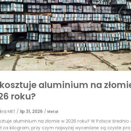
e kosztuje aluminium na złomi
26 roku?
kra MET
/
lip 31, 2026
/
Metal
osztuje aluminium na złomie w 2026 roku? W Polsce średnio
zł za kilogram, przy czym najwyżej wyceniane są czyste prof