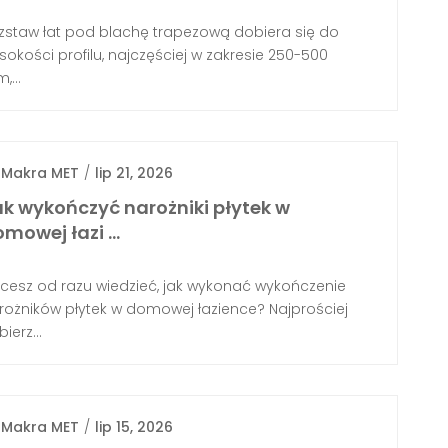
zstaw łat pod blachę trapezową dobiera się do
sokości profilu, najczęściej w zakresie 250-500
,...
y
Makra MET
/
lip 21, 2026
k wykończyć narożniki płytek w
omowej łazi …
cesz od razu wiedzieć, jak wykonać wykończenie
rożników płytek w domowej łazience? Najprościej
ierz...
y
Makra MET
/
lip 15, 2026