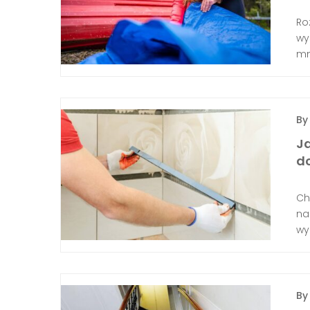
Ro
wy
mm
B
Ja
d
Ch
na
wyb
B