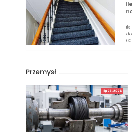
I
n
Il
do
000
Przemysł
lip 23, 2026