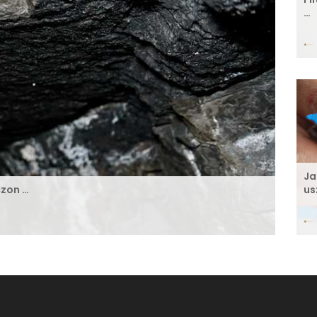
…
Ja
czon …
us