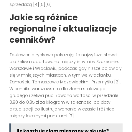
sprzedażą [4][5][6].
Jakie są różnice
regionalne i aktualizacje
cenników?
Zestawienia rynkowe pokazują, że najwyższe stawki
dla żeliwa raportowano między innymi w Szczecinie,
Warszawie i Wrocławiu, podczas gdy niższe pojawiały
się w mniejszych miastach, w tym we Włocławku,
Zamościu, Tomaszowie Mazowieckim i Przemyślu [2].
W cenniku warszawskim dla złomu stalowego
grubego i żeliwa publikowano wartości w przedziale
0,80 do 0,85 zł za kilogram w zależności od daty
aktualizacji, co ilustruje wahania w czasie i różnice
między lokalnymi punktami [7].
Ile kosztuje złom mieszany w skupie?