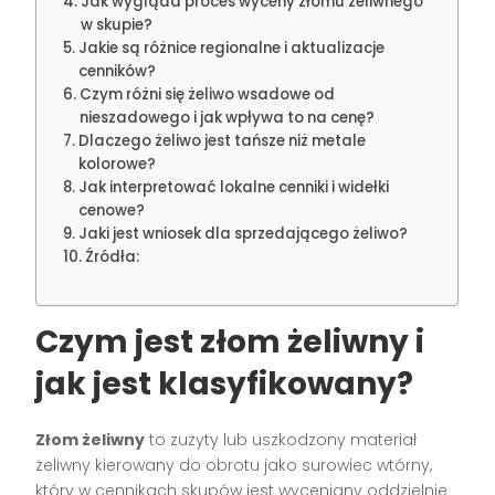
Jak wygląda proces wyceny złomu żeliwnego
w skupie?
Jakie są różnice regionalne i aktualizacje
cenników?
Czym różni się żeliwo wsadowe od
nieszadowego i jak wpływa to na cenę?
Dlaczego żeliwo jest tańsze niż metale
kolorowe?
Jak interpretować lokalne cenniki i widełki
cenowe?
Jaki jest wniosek dla sprzedającego żeliwo?
Źródła:
Czym jest
złom żeliwny
i
jak jest klasyfikowany?
Złom żeliwny
to zużyty lub uszkodzony materiał
żeliwny kierowany do obrotu jako surowiec wtórny,
który w cennikach skupów jest wyceniany oddzielnie