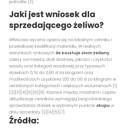
jednolite [2].
Jaki jest wniosek dla
sprzedającego żeliwo?
Właściwa wycena opiera się na lokalnym cenniku i
prawidłowej kwalifikacji materiału. W realnych
warunkach rynkowych
ile kosztuje złom żeliwny
zależy od miasta, skali dostawy, jakości i czystości
wsadu oraz kategorii wsadowej, przy typowych
stawkach 0,74 do 0,90 zł za kilogram oraz
możliwościach uzyskania 1,00 do 1,10 zł za kilogram w
określonych kategoriach i większych wolumenach [1]
[2][3][4][5][6][8]. Różnice między miastami i częste
aktualizacje cenników wymagają bezpośredniego
sprawdzenia stawek w wybranym punkcie
skupu
w
dniu sprzedaży [2][4][5][7].
Źródła: