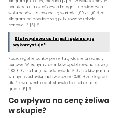
kilogram jako cenę bieżącą [2][5]. W wielu lokalnych
cennikach dla określonych kategorii lub większych
wolumenów stosowane są wartości 1,00 zł i 1,10 zł za
kilogram, co potwierdzają publikowane tabele
cenowe [3][6][8].
Stal węglowa co to jest i gdzie się ją
wykorzystuje?
Poszczególne punkty prezentują własne przedziały
cenowe. W jednym z cenników opublikowano stawkę
1000,00 zł za tonę, co odpowiada 1,00 zł za kilogram, a
w innych zestawieniach wskazano 0,90 zł za kilogram
dla żeliwa, często obok stawek dla stali cienkiej i
grubej [5][6].
Co wpływa na cenę
żeliwa
w skupie
?