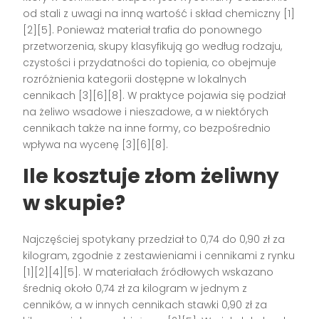
od stali z uwagi na inną wartość i skład chemiczny [1]
[2][5]. Ponieważ materiał trafia do ponownego
przetworzenia, skupy klasyfikują go według rodzaju,
czystości i przydatności do topienia, co obejmuje
rozróżnienia kategorii dostępne w lokalnych
cennikach [3][6][8]. W praktyce pojawia się podział
na żeliwo wsadowe i nieszadowe, a w niektórych
cennikach także na inne formy, co bezpośrednio
wpływa na wycenę [3][6][8].
Ile kosztuje
złom żeliwny
w skupie?
Najczęściej spotykany przedział to 0,74 do 0,90 zł za
kilogram, zgodnie z zestawieniami i cennikami z rynku
[1][2][4][5]. W materiałach źródłowych wskazano
średnią około 0,74 zł za kilogram w jednym z
cenników, a w innych cennikach stawki 0,90 zł za