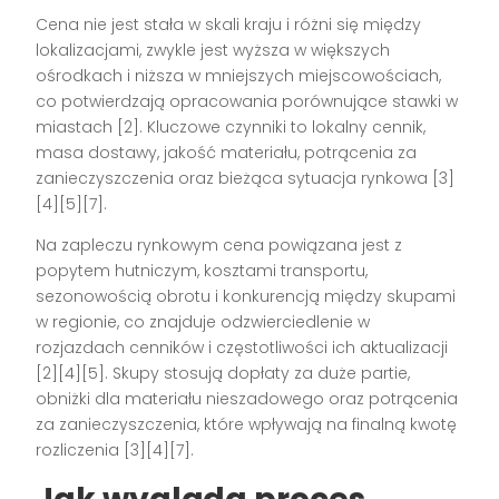
Cena nie jest stała w skali kraju i różni się między
lokalizacjami, zwykle jest wyższa w większych
ośrodkach i niższa w mniejszych miejscowościach,
co potwierdzają opracowania porównujące stawki w
miastach [2]. Kluczowe czynniki to lokalny cennik,
masa dostawy, jakość materiału, potrącenia za
zanieczyszczenia oraz bieżąca sytuacja rynkowa [3]
[4][5][7].
Na zapleczu rynkowym cena powiązana jest z
popytem hutniczym, kosztami transportu,
sezonowością obrotu i konkurencją między skupami
w regionie, co znajduje odzwierciedlenie w
rozjazdach cenników i częstotliwości ich aktualizacji
[2][4][5]. Skupy stosują dopłaty za duże partie,
obniżki dla materiału nieszadowego oraz potrącenia
za zanieczyszczenia, które wpływają na finalną kwotę
rozliczenia [3][4][7].