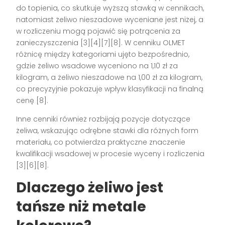
do topienia, co skutkuje wyższą stawką w cennikach,
natomiast żeliwo nieszadowe wyceniane jest niżej, a
w rozliczeniu mogą pojawić się potrącenia za
zanieczyszczenia [3][4][7][8]. W cenniku OLMET
różnicę między kategoriami ujęto bezpośrednio,
gdzie żeliwo wsadowe wyceniono na 1,10 zł za
kilogram, a żeliwo nieszadowe na 1,00 zł za kilogram,
co precyzyjnie pokazuje wpływ klasyfikacji na finalną
cenę [8].
Inne cenniki również rozbijają pozycje dotyczące
żeliwa, wskazując odrębne stawki dla różnych form
materiału, co potwierdza praktyczne znaczenie
kwalifikacji wsadowej w procesie wyceny i rozliczenia
[3][6][8].
Dlaczego żeliwo jest
tańsze niż metale