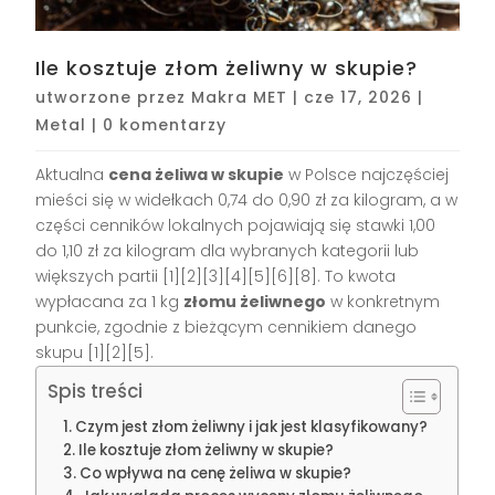
Ile kosztuje złom żeliwny w skupie?
utworzone przez
Makra MET
|
cze 17, 2026
|
Metal
|
0 komentarzy
Aktualna
cena żeliwa w skupie
w Polsce najczęściej
mieści się w widełkach 0,74 do 0,90 zł za kilogram, a w
części cenników lokalnych pojawiają się stawki 1,00
do 1,10 zł za kilogram dla wybranych kategorii lub
większych partii [1][2][3][4][5][6][8]. To kwota
wypłacana za 1 kg
złomu żeliwnego
w konkretnym
punkcie, zgodnie z bieżącym cennikiem danego
skupu [1][2][5].
Spis treści
Czym jest złom żeliwny i jak jest klasyfikowany?
Ile kosztuje złom żeliwny w skupie?
Co wpływa na cenę żeliwa w skupie?