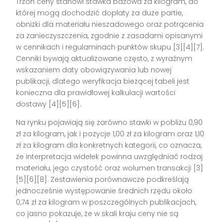
Trzon ceny stanowi stawka bazowa za kilogram, do
której mogą dochodzić dopłaty za duże partie,
obniżki dla materiału nieszadowego oraz potrącenia
za zanieczyszczenia, zgodnie z zasadami opisanymi
w cennikach i regulaminach punktów skupu [3][4][7].
Cenniki bywają aktualizowane często, z wyraźnym
wskazaniem daty obowiązywania lub nowej
publikacji, dlatego weryfikacja bieżącej tabeli jest
konieczna dla prawidłowej kalkulacji wartości
dostawy [4][5][6].
Na rynku pojawiają się zarówno stawki w pobliżu 0,90
zł za kilogram, jak i pozycje 1,00 zł za kilogram oraz 1,10
zł za kilogram dla konkretnych kategorii, co oznacza,
że interpretacja widełek powinna uwzględniać rodzaj
materiału, jego czystość oraz wolumen transakcji [3]
[5][6][8]. Zestawienia porównawcze podkreślają
jednocześnie występowanie średnich rzędu około
0,74 zł za kilogram w poszczególnych publikacjach,
co jasno pokazuje, że w skali kraju ceny nie są