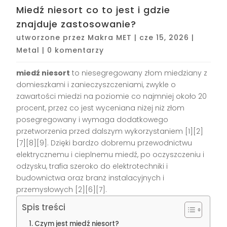
Miedź niesort co to jest i gdzie
znajduje zastosowanie?
utworzone przez
Makra MET
|
cze 15, 2026
|
Metal
|
0 komentarzy
miedź niesort
to niesegregowany złom miedziany z
domieszkami i zanieczyszczeniami, zwykle o
zawartości miedzi na poziomie co najmniej około 20
procent, przez co jest wyceniana niżej niż złom
posegregowany i wymaga dodatkowego
przetworzenia przed dalszym wykorzystaniem [1][2]
[7][8][9]. Dzięki bardzo dobremu przewodnictwu
elektrycznemu i cieplnemu miedź, po oczyszczeniu i
odzysku, trafia szeroko do elektrotechniki i
budownictwa oraz branż instalacyjnych i
przemysłowych [2][6][7].
Spis treści
Czym jest miedź niesort?