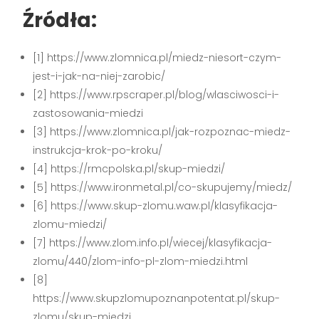
Źródła:
[1] https://www.zlomnica.pl/miedz-niesort-czym-
jest-i-jak-na-niej-zarobic/
[2] https://www.rpscraper.pl/blog/wlasciwosci-i-
zastosowania-miedzi
[3] https://www.zlomnica.pl/jak-rozpoznac-miedz-
instrukcja-krok-po-kroku/
[4] https://rmcpolska.pl/skup-miedzi/
[5] https://www.ironmetal.pl/co-skupujemy/miedz/
[6] https://www.skup-zlomu.waw.pl/klasyfikacja-
zlomu-miedzi/
[7] https://www.zlom.info.pl/wiecej/klasyfikacja-
zlomu/440/zlom-info-pl-zlom-miedzi.html
[8]
https://www.skupzlomupoznanpotentat.pl/skup-
zlomu/skup-miedzi