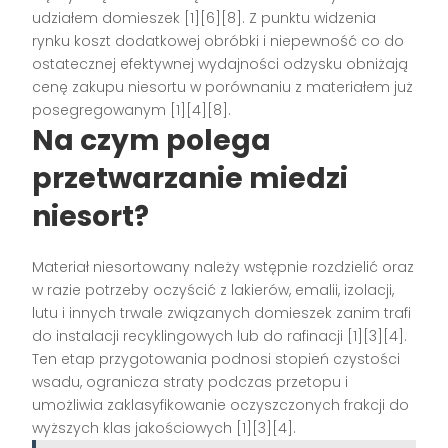
udziałem domieszek [1][6][8]. Z punktu widzenia
rynku koszt dodatkowej obróbki i niepewność co do
ostatecznej efektywnej wydajności odzysku obniżają
cenę zakupu niesortu w porównaniu z materiałem już
posegregowanym [1][4][8].
Na czym polega
przetwarzanie miedzi
niesort?
Materiał niesortowany należy wstępnie rozdzielić oraz
w razie potrzeby oczyścić z lakierów, emalii, izolacji,
lutu i innych trwale związanych domieszek zanim trafi
do instalacji recyklingowych lub do rafinacji [1][3][4].
Ten etap przygotowania podnosi stopień czystości
wsadu, ogranicza straty podczas przetopu i
umożliwia zaklasyfikowanie oczyszczonych frakcji do
wyższych klas jakościowych [1][3][4].