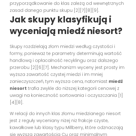
przyporządkowanie do klas zależą od wewnętrznych
zasad danego punktu skupu [2][7][8][9].
Jak skupy klasyfikują i
wyceniają miedź niesort?
Skupy rozdzielają złom miedzi według czystości i
formy, ponieważ te parametry determinują wartość
handlową i opłacalność recyklingu oraz dalszego
przerobu [2][6][7]. Mechanizm wyceny jest prosty im
wyższa zawartość czystej miedzi i im mniej
zanieczyszczeń, tym wyższa cena, natomiast
miedź
niesort
trafia zwykle do niższej kategorii cenowej z
uwagi na konieczność sortowania i oczyszczania [1]
[4][8].
W relacji do innych klas złomu miedzianego niesort
jest z reguły wyceniany niżej niż frakcje czyste,
kawałkowe lub klasy typu Millberry, które odznaczają
się wyższą zawartością Cu oraz minimalnym