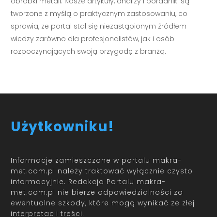
obróbki metali. Nasze artykuły, analizy i poradniki są
tworzone z myślą o praktycznym zastosowaniu, co
sprawia, że portal stał się niezastąpionym źródłem
wiedzy zarówno dla profesjonalistów, jak i osób
rozpoczynających swoją przygodę z branżą.
Użytkowniku!
Informacje zamieszczone w portalu makra-
met.com.pl należy traktować wyłącznie czysto
informacyjnie. Redakcja Portalu makra-
met.com.pl nie bierze odpowiedzialności za
ewentualne szkody, które mogą wynikać ze złej
interpretacji treści.