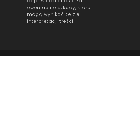
odpowiedzialności za
ewentualne szkody, które
mogą wynikać ze złej
interpretacji treści.