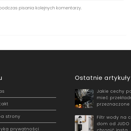
podczas pisania kolejnych komentarzy.
u
Ostatnie artykuły
as
Jakie cechy p
mieć przekład
takt
przeznaczone
a strony
Filtr wody na 
dom od JUDO 
ityka prywatności
chronić insta…