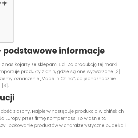
acje
 – podstawowe informacje
 z nas kojarzy ze sklepami Lidl. Za produkcję tej marki
portuje produkty z Chin, gdzie są one wytwarzane [3].
ziemy oznaczenie „Made in China”, co jednoznacznie
[3].
ucji
 dość złożony. Najpierw następuje produkcja w chińskich
o Europy przez firmę Kompernass. To właśnie ta
zyli pakowanie produktów w charakterystyczne pudełka i