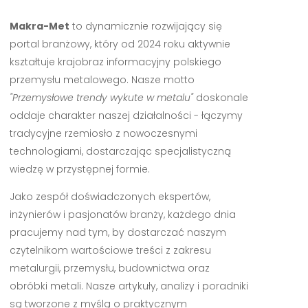
Makra-Met
to dynamicznie rozwijający się
portal branżowy, który od 2024 roku aktywnie
kształtuje krajobraz informacyjny polskiego
przemysłu metalowego. Nasze motto
"Przemysłowe trendy wykute w metalu"
doskonale
oddaje charakter naszej działalności - łączymy
tradycyjne rzemiosło z nowoczesnymi
technologiami, dostarczając specjalistyczną
wiedzę w przystępnej formie.
Jako zespół doświadczonych ekspertów,
inżynierów i pasjonatów branży, każdego dnia
pracujemy nad tym, by dostarczać naszym
czytelnikom wartościowe treści z zakresu
metalurgii, przemysłu, budownictwa oraz
obróbki metali. Nasze artykuły, analizy i poradniki
są tworzone z myślą o praktycznym