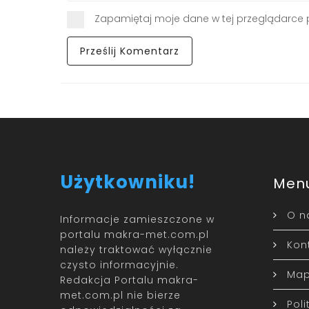
Zapamiętaj moje dane w tej przeglądarce 
Użytkowniku!
Men
O n
Informacje zamieszczone w
portalu makra-met.com.pl
Kon
należy traktować wyłącznie
czysto informacyjnie.
Map
Redakcja Portalu makra-
met.com.pl nie bierze
Pol