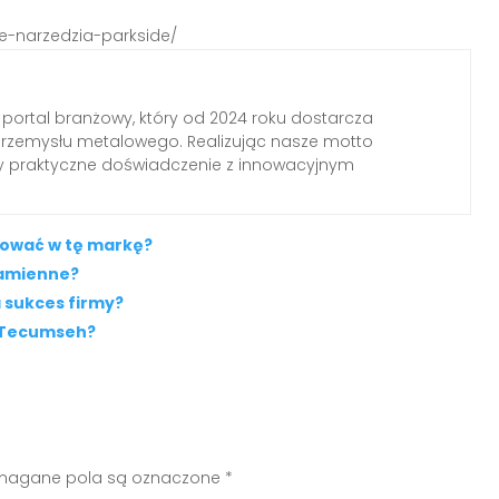
je-narzedzia-parkside/
 portal branżowy, który od 2024 roku dostarcza
przemysłu metalowego. Realizując nasze motto
my praktyczne doświadczenie z innowacyjnym
tować w tę markę?
zamienne?
 sukces firmy?
w Tecumseh?
agane pola są oznaczone
*