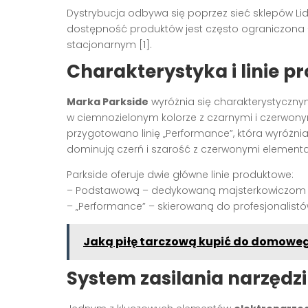
Dystrybucja odbywa się poprzez sieć sklepów Lidl
dostępność produktów jest często ograniczona 
stacjonarnym [1].
Charakterystyka i linie 
Marka Parkside
wyróżnia się charakterystyczn
w ciemnozielonym kolorze z czarnymi i czerwon
przygotowano linię „Performance”, która wyróżn
dominują czerń i szarość z czerwonymi elementam
Parkside oferuje dwie główne linie produktowe:
– Podstawową – dedykowaną majsterkowiczom
– „Performance” – skierowaną do profesjonalistó
Jaką piłę tarczową kupić do domowe
System zasilania narzędzi