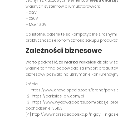
Jednym z kluczowych elementów
elektronarzęd
własnych systemów akumulatorowych:
– X12V
– X20V
– Max 16.0V
Co istotne, baterie te są kompatybilne z różnymi 
praktyczność i ekonomiczność zakupu produktów
Zależności biznesowe
Warto podkreślić, że
marka Parkside
działa w śc
właśnie ta firma odpowiada za import produktów 
biznesowy pozwala na utrzymanie konkurencyjny
Źródła:
[1] https://www.encyclopedia.tools/brand/parksi
[2] https://parkside-diy.com/pl
[3] https://www.wydawajdobrze.com/okazje-prom
pochodzenie-35153
[4] http://www.narzedziapolska.pl/nigdy-i-nigdzi