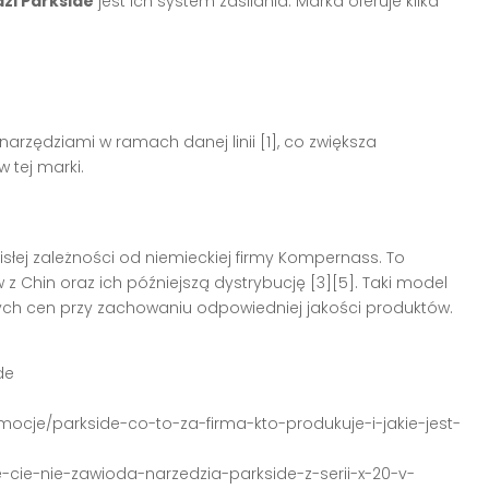
zi Parkside
jest ich system zasilania. Marka oferuje kilka
narzędziami w ramach danej linii [1], co zwiększa
 tej marki.
isłej zależności od niemieckiej firmy Kompernass. To
z Chin oraz ich późniejszą dystrybucję [3][5]. Taki model
ch cen przy zachowaniu odpowiedniej jakości produktów.
de
ocje/parkside-co-to-za-firma-kto-produkuje-i-jakie-jest-
e-cie-nie-zawioda-narzedzia-parkside-z-serii-x-20-v-