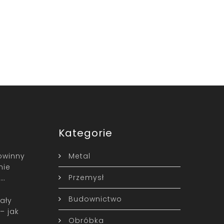
Kategorie
owinny
Metal
nie
Przemysł
 …
Budownictwo
cały
– jak
Obróbka