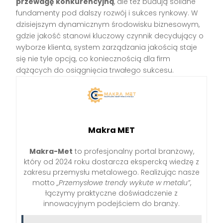
przewagę konkurencyjną
, ale też budują solidne
fundamenty pod dalszy rozwój i sukces rynkowy. W
dzisiejszym dynamicznym środowisku biznesowym,
gdzie jakość stanowi kluczowy czynnik decydujący o
wyborze klienta, system zarządzania jakością staje
się nie tyle opcją, co koniecznością dla firm
dążących do osiągnięcia trwałego sukcesu.
Makra MET
Makra-Met
to profesjonalny portal branżowy,
który od 2024 roku dostarcza ekspercką wiedzę z
zakresu przemysłu metalowego. Realizując nasze
motto
„Przemysłowe trendy wykute w metalu”
,
łączymy praktyczne doświadczenie z
innowacyjnym podejściem do branży.