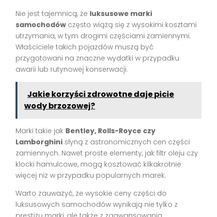
Nie jest tajemnicą, że
luksusowe marki
samochodów
często wiążą się z wysokimi kosztami
utrzymania, w tym drogimi częściami zamiennymi.
Właściciele takich pojazdów muszą być
przygotowani na znaczne wydatki w przypadku
awarii lub rutynowej konserwacji.
Jakie korzyści zdrowotne daje picie
wody brzozowej?
Marki takie jak
Bentley, Rolls-Royce czy
Lamborghini
słyną z astronomicznych cen części
zamiennych. Nawet proste elementy, jak filtr oleju czy
klocki hamulcowe, mogą kosztować kilkakrotnie
więcej niż w przypadku popularnych marek.
Warto zauważyć, że wysokie ceny części do
luksusowych samochodów wynikają nie tylko z
prestiżu marki, ale także z zaawansowania