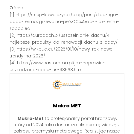
Źródła:
[1] https://sklep-kowalczyk.pl/blog/post/dlaczego-
papa-termozgrzewalna-pe%CC%A8ka-i-jak-temu-
zapobiec
[2] https://durodach.pl/uszczelnianie-dachu/4-
najlepsze-produkty-do-renowacji-dachu-z-papy/
[3] https://wikbud.eu/2025/01/10/nowy-rok-nowe-
trendy-na-2025/
[4] https://www.castorama.pl/jak-naprawic-
uszkodzona-pape-ins-98658.html
Makra MET
Makra-Met
to profesjonalny portal branżowy,
który od 2024 roku dostarcza ekspercką wiedzę z
zakresu przemysłu metalowego. Realizując nasze