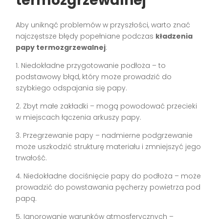
termozgrzewalnej
Aby uniknąć problemów w przyszłości, warto znać
najczęstsze błędy popełniane podczas
kładzenia
papy termozgrzewalnej
:
1. Niedokładne przygotowanie podłoża – to
podstawowy błąd, który może prowadzić do
szybkiego odspajania się papy.
2. Zbyt małe zakładki – mogą powodować przecieki
w miejscach łączenia arkuszy papy.
3. Przegrzewanie papy – nadmierne podgrzewanie
może uszkodzić strukturę materiału i zmniejszyć jego
trwałość.
4. Niedokładne dociśnięcie papy do podłoża – może
prowadzić do powstawania pęcherzy powietrza pod
papą.
5. Ignorowanie warunków atmosferycznych –