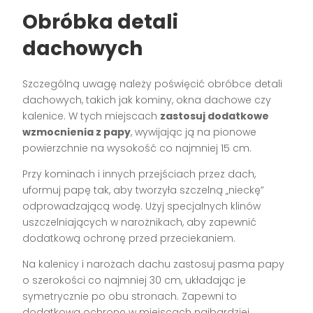
Obróbka detali
dachowych
Szczególną uwagę należy poświęcić obróbce detali
dachowych, takich jak kominy, okna dachowe czy
kalenice. W tych miejscach
zastosuj dodatkowe
wzmocnienia z papy
, wywijając ją na pionowe
powierzchnie na wysokość co najmniej 15 cm.
Przy kominach i innych przejściach przez dach,
uformuj papę tak, aby tworzyła szczelną „nieckę”
odprowadzającą wodę. Użyj specjalnych klinów
uszczelniających w narożnikach, aby zapewnić
dodatkową ochronę przed przeciekaniem.
Na kalenicy i narożach dachu zastosuj pasma papy
o szerokości co najmniej 30 cm, układając je
symetrycznie po obu stronach. Zapewni to
dodatkową ochronę w miejscach najbardziej