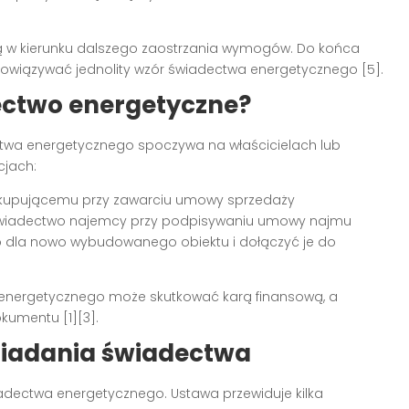
ją w kierunku dalszego zaostrzania wymogów. Do końca
 obowiązywać jednolity wzór świadectwa energetycznego [5].
ectwo energetyczne?
twa energetycznego spoczywa na właścicielach lub
cjach:
kupującemu przy zawarciu umowy sprzedaży
świadectwo najemcy przy podpisywaniu umowy najmu
 dla nowo wybudowanego obiektu i dołączyć je do
a energetycznego może skutkować karą finansową, a
umentu [1][3].
siadania świadectwa
adectwa energetycznego. Ustawa przewiduje kilka