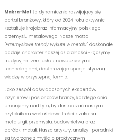
Makra-Met
to dynamicznie rozwijający się
portal branżowy, który od 2024 roku aktywnie
kształtuje krajobraz informacyjny polskiego
przemysłu metalowego. Nasze motto
"Przemysłowe trendy wykute w metalu"
doskonale
oddaje charakter naszej działalności - łączymy
tradycyjne rzemiosło z nowoczesnymi
technologiami, dostarczając specjalistyczną
wiedzę w przystępnej formie.
Jako zespół doświadczonych ekspertów,
inżynierów i pasjonatów branży, każdego dnia
pracujemy nad tym, by dostarczać naszym
czytelnikom wartościowe treści z zakresu
metalurgii, przemysłu, budownictwa oraz
obróbki metali. Nasze artykuły, analizy i poradniki
są tworzone z myślą o praktycznym