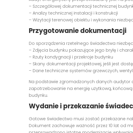
– Szczegółowej dokumentacji technicznej budyn
– Analizy technicznej instalacji i konstrukcji
– Wizytacji terenowej obiektu i wykonania niezb
Przygotowanie dokumentacji
Do sporządzenia rzetelnego świadectwa niezbęd
– Zdjęcia budynku pokazujące jego bryłę i char
– Rzuty kondygnacji i przekroje budynku
– Skany dokumentacji projektowej, jeśli jest dos
– Dane techniczne systemów grzewczych, wentyla
Na podstawie zgromadzonych danych audytor obl
zapotrzebowanie na energię użytkową, końcową i
budynku.
Wydanie i przekazanie świade
Gotowe świadectwo musi zostać przekazane na
Dokument zachowuje ważność przez 10 lat od m
przeprowadzono istotne modernizacje wpływając