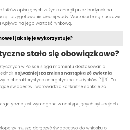
aźników opisujących zużycie energii przez budynek na
ację i przygotowanie ciepłej wody. Wartości te są kluczowe
ra wpływa na jego wartość rynkową.
we i jak się je wykorzystuje?
tyczne stało się obowiązkowe?
getycznych w Polsce sięga momentu dostosowania
 Jednak
najważniejsza zmiana nastąpiła 28 kwietnia
tawy o charakterystyce energetycznej budynków [1][3]. Ta
ce świadectw i wprowadziła konkretne sankcje za
nergetyczne jest wymagane w następujących sytuacjach:
eloperzy muszą dołączyć świadectwo do wniosku o