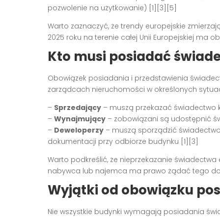
pozwolenie na użytkowanie) [1][3][5]
Warto zaznaczyć, że trendy europejskie zmierza
2025 roku na terenie całej Unii Europejskiej ma
Kto musi posiadać świad
Obowiązek posiadania i przedstawienia świadec
zarządcach nieruchomości w określonych sytua
–
Sprzedający
– muszą przekazać świadectwo 
–
Wynajmujący
– zobowiązani są udostępnić 
–
Deweloperzy
– muszą sporządzić świadectwo
dokumentacji przy odbiorze budynku [1][3]
Warto podkreślić, że nieprzekazanie świadectw
nabywca lub najemca ma prawo żądać tego dok
Wyjątki od obowiązku po
Nie wszystkie budynki wymagają posiadania świ