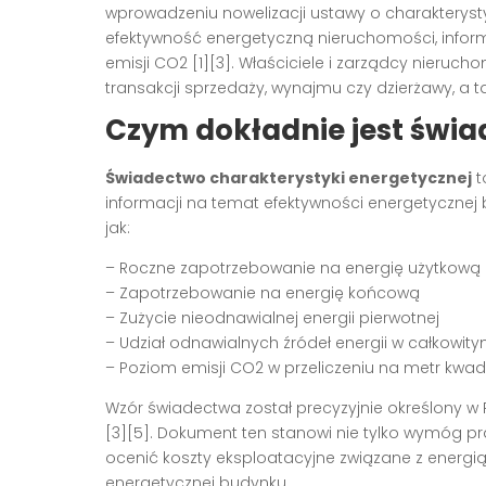
wprowadzeniu nowelizacji ustawy o charakterys
efektywność energetyczną nieruchomości, infor
emisji CO2 [1][3]. Właściciele i zarządcy nier
transakcji sprzedaży, wynajmu czy dzierżawy, a
Czym dokładnie jest świ
Świadectwo charakterystyki energetycznej
t
informacji na temat efektywności energetycznej b
jak:
– Roczne zapotrzebowanie na energię użytkową
– Zapotrzebowanie na energię końcową
– Zużycie nieodnawialnej energii pierwotnej
– Udział odnawialnych źródeł energii w całkowi
– Poziom emisji CO2 w przeliczeniu na metr kwad
Wzór świadectwa został precyzyjnie określony w Ro
[3][5]. Dokument ten stanowi nie tylko wymóg pr
ocenić koszty eksploatacyjne związane z energi
energetycznej budynku.