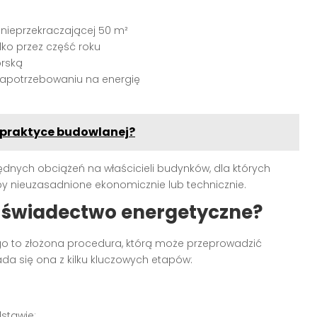
 nieprzekraczającej 50 m²
ko przez część roku
orską
zapotrzebowaniu na energię
 praktyce budowlanej?
będnych obciążeń na właścicieli budynków, dla których
 nieuzasadnione ekonomicznie lub technicznie.
 świadectwo energetyczne?
o to złożona procedura, którą może przeprowadzić
da się ona z kilku kluczowych etapów:
stawie: