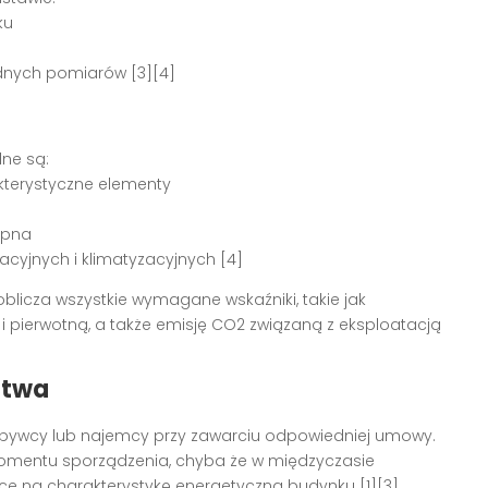
ku
ędnych pomiarów [3][4]
ne są:
akterystyczne elementy
tępna
cyjnych i klimatyzacyjnych [4]
icza wszystkie wymagane wskaźniki, takie jak
 pierwotną, a także emisję CO2 związaną z eksploatacją
ctwa
bywcy lub najemcy przy zawarciu odpowiedniej umowy.
omentu sporządzenia, chyba że w międzyczasie
e na charakterystykę energetyczną budynku [1][3].