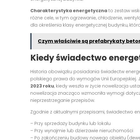
Charakterystyka energetyczna
to zestaw wsk
różne cele, w tym ogrzewanie, chłodzenie, wentyl
dla określenia klasy energetycznej budynku, któ
Czym właściwie są prefabrykaty betono
Kiedy świadectwo energe
Historia obowiązku posiadania świadectw ener
polskiego prawa do wymogów Unii Europejskiej.
2023 roku
, kiedy weszła w życie nowelizacja us
nowelizacja znacząco wzmocniła wymogi dotyczą
nieprzestrzeganie przepisów.
Zgodnie z aktualnymi przepisami, świadectwo e
– Przy sprzedaży budynku lub lokalu
– Przy wynajmie lub dzierżawie nieruchomości
– Po zakończeniu budowy nowego obiektu (dew