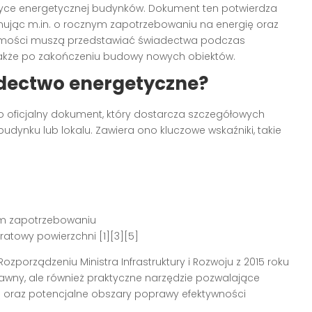
tyce energetycznej budynków. Dokument ten potwierdza
mując m.in. o rocznym zapotrzebowaniu na energię oraz
uchomości muszą przedstawiać świadectwa podczas
 także po zakończeniu budowy nowych obiektów.
adectwo energetyczne?
o oficjalny dokument, który dostarcza szczegółowych
udynku lub lokalu. Zawiera ono kluczowe wskaźniki, takie
tym zapotrzebowaniu
ratowy powierzchni [1][3][5]
zporządzeniu Ministra Infrastruktury i Rozwoju z 2015 roku
awny, ale również praktyczne narzędzie pozwalające
ą oraz potencjalne obszary poprawy efektywności