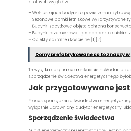
istotnych wyjątków:
– Wolnostojące budynki o powierzchni użytkowej
– Sezonowe domki letniskowe wykorzystywane tyl
– Budynki zabytkowe objęte ochroną konserwat
– Budynki przemysłowe i gospodarcze o niskim 
– Obiekty sakralne i kościelne [1][2]
Domy prefabrykowane co to znaczy w
Te wyjątki mają na celu uniknięcie nakładania z
sporządzenie świadectwa energetycznego byłoby
Jak przygotowywane jest
Proces sporządzenia świadectwa energetyczneg
wyłącznie uprawniony audytor energetyczny. Skła
Sporządzenie świadectwa
Audyt energetyczny przeprowadzany jest na pod