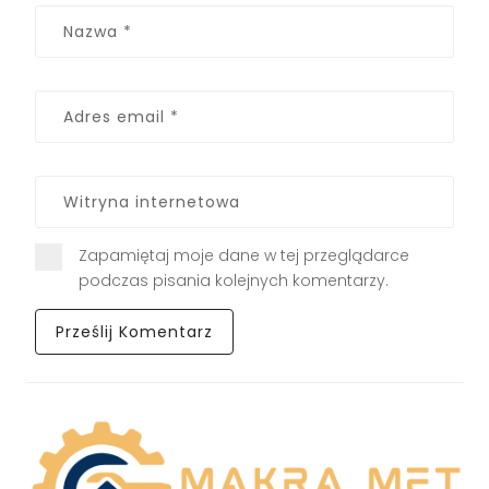
Zapamiętaj moje dane w tej przeglądarce
podczas pisania kolejnych komentarzy.