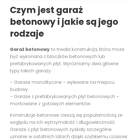
Czym jest garaż
betonowy i jakie są jego
rodzaje
Garaż betonowy
to trwała konstrukcja, która może
być wykonana z bloczków betonowych lub
prefabrykowanych płyt. Wyróżniamy dwa główne
typy takich garaży:
– Garaże monolityczne – wylewane na miejscu
budowy
– Garaże z prefabrykowanych płyt betonowych –
montowane z gotowych elementów
Konstrukcje betonowe cieszą się popularnością ze
względu na ich wytrzymałość i długowieczność.
Garaże z płyt betonowych zyskały szczególne
uznanie w ostatnich latach dzięki szybkiemu czasowi