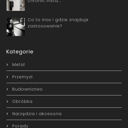
chronić insta…
Co to inox i gdzie znajduje
zastosowanie?
Kategorie
Metal
Przemysł
Budownictwo
Obróbka
Narzędzia i akcesoria
Porady