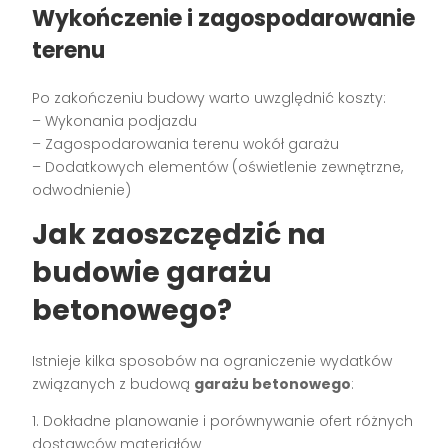
Wykończenie i zagospodarowanie
terenu
Po zakończeniu budowy warto uwzględnić koszty:
– Wykonania podjazdu
– Zagospodarowania terenu wokół garażu
– Dodatkowych elementów (oświetlenie zewnętrzne,
odwodnienie)
Jak zaoszczędzić na
budowie garażu
betonowego?
Istnieje kilka sposobów na ograniczenie wydatków
związanych z budową
garażu betonowego
:
1. Dokładne planowanie i porównywanie ofert różnych
dostawców materiałów