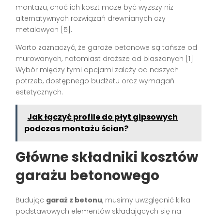
montażu, choć ich koszt może być wyższy niż
alternatywnych rozwiązań drewnianych czy
metalowych [5].
Warto zaznaczyć, że garaże betonowe są tańsze od
murowanych, natomiast droższe od blaszanych [1].
Wybór między tymi opcjami zależy od naszych
potrzeb, dostępnego budżetu oraz wymagań
estetycznych.
Jak łączyć profile do płyt gipsowych
podczas montażu ścian?
Główne składniki kosztów
garażu betonowego
Budując
garaż z betonu
, musimy uwzględnić kilka
podstawowych elementów składających się na