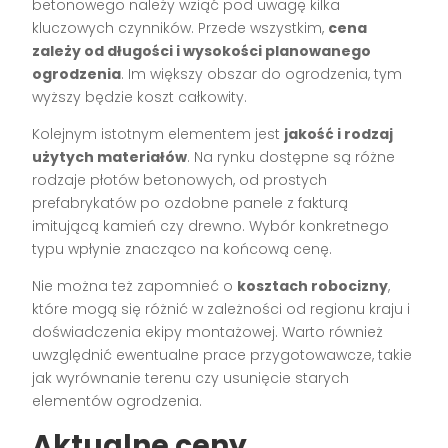
betonowego należy wziąć pod uwagę kilka
kluczowych czynników. Przede wszystkim,
cena
zależy od długości i wysokości planowanego
ogrodzenia
. Im większy obszar do ogrodzenia, tym
wyższy będzie koszt całkowity.
Kolejnym istotnym elementem jest
jakość i rodzaj
użytych materiałów
. Na rynku dostępne są różne
rodzaje płotów betonowych, od prostych
prefabrykatów po ozdobne panele z fakturą
imitującą kamień czy drewno. Wybór konkretnego
typu wpłynie znacząco na końcową cenę.
Nie można też zapomnieć o
kosztach robocizny
,
które mogą się różnić w zależności od regionu kraju i
doświadczenia ekipy montażowej. Warto również
uwzględnić ewentualne prace przygotowawcze, takie
jak wyrównanie terenu czy usunięcie starych
elementów ogrodzenia.
Aktualne ceny