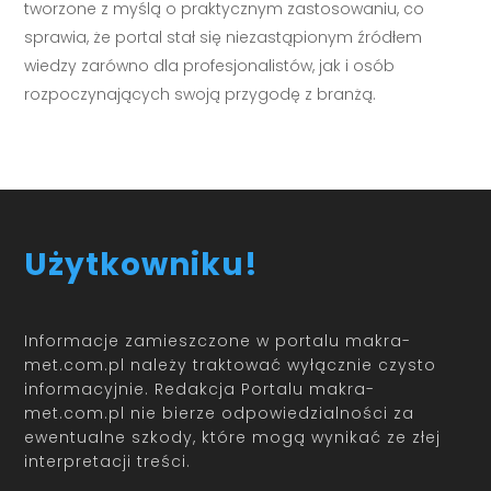
tworzone z myślą o praktycznym zastosowaniu, co
sprawia, że portal stał się niezastąpionym źródłem
wiedzy zarówno dla profesjonalistów, jak i osób
rozpoczynających swoją przygodę z branżą.
Użytkowniku!
Informacje zamieszczone w portalu makra-
met.com.pl należy traktować wyłącznie czysto
informacyjnie. Redakcja Portalu makra-
met.com.pl nie bierze odpowiedzialności za
ewentualne szkody, które mogą wynikać ze złej
interpretacji treści.