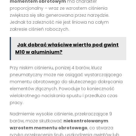
momentem obrotowym
ma charakter
proporcjonalny – wraz ze wzrostem ciśnienia
zwiększa się siła generowana przez narzędzie.
Jednak ta zależność nie jest liniowa na całym
zakresie ciśnień roboczych.
Jak dobrać właściwe wiertło pod gwint
M10 w aluminium?
Przy niskim ciśnieniu, poniżej 4 barów, klucz
pneumatyczny może nie osiągać wystarczającego
momentu obrotowego do skutecznego dokręcania
elementów złącznych. Powoduje to konieczność
wielokrotnego naciskania spustu i przedłuża czas
pracy.
Nadmiernie wysokie ciśnienie, przekraczające 9
barów, może skutkować
niekontrolowanym
wzrostem momentu obrotowego
, co stwarza
ryzyko przekręcenia śrub, uszkodzenia gwintów lub