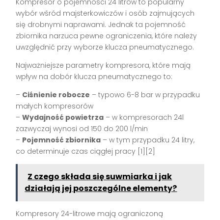
Kompresor o pojemności 24 litrów to popularny
wybór wśród majsterkowiczów i osób zajmujących
się drobnymi naprawami. Jednak ta pojemność
zbiornika narzuca pewne ograniczenia, które należy
uwzględnić przy wyborze klucza pneumatycznego.
Najważniejsze parametry kompresora, które mają
wpływ na dobór klucza pneumatycznego to:
–
Ciśnienie robocze
– typowo 6-8 bar w przypadku
małych kompresorów
–
Wydajność powietrza
– w kompresorach 24l
zazwyczaj wynosi od 150 do 200 l/min
–
Pojemność zbiornika
– w tym przypadku 24 litry,
co determinuje czas ciągłej pracy [1][2]
Z czego składa się suwmiarka i jak
działają jej poszczególne elementy?
Kompresory 24-litrowe mają ograniczoną