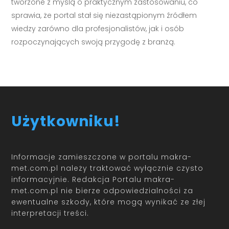
tworzone z myślą o praktycznym zastosowaniu, co
sprawia, że portal stał się niezastąpionym źródłem
wiedzy zarówno dla profesjonalistów, jak i osób
rozpoczynających swoją przygodę z branżą.
Użytkowniku!
Informacje zamieszczone w portalu makra-
met.com.pl należy traktować wyłącznie czysto
informacyjnie. Redakcja Portalu makra-
met.com.pl nie bierze odpowiedzialności za
ewentualne szkody, które mogą wynikać ze złej
interpretacji treści.