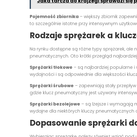
Jaka tarcza do krajzegi sprawdzi się
Pojemność zbiornika
– większy zbiornik zapewni
to szczególnie istotne przy intensywnym użytkow
Rodzaje sprężarek a klu
Na rynku dostępne są różne typy sprężarek, ale ni
pneumatycznych. Oto krótki przegląd najbardzie
Sprężarki tłokowe
– są najbardziej popularne i
wydajności i są odpowiednie dla większości klu
Sprężarki śrubowe
– zapewniają stały przepływ
gdzie klucz pneumatyczny jest używany intensywn
Sprężarki bezolejowe
– są lżejsze i wymagają 
wydajne dla niektórych kluczy pneumatycznych 
Dopasowanie sprężarki d
Wybierając sprężarkę, należy również wziąć pod 