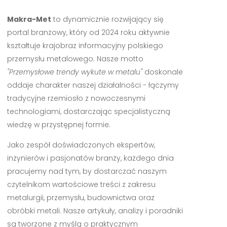
Makra-Met
to dynamicznie rozwijający się
portal branżowy, który od 2024 roku aktywnie
kształtuje krajobraz informacyjny polskiego
przemysłu metalowego. Nasze motto
"Przemysłowe trendy wykute w metalu"
doskonale
oddaje charakter naszej działalności - łączymy
tradycyjne rzemiosło z nowoczesnymi
technologiami, dostarczając specjalistyczną
wiedzę w przystępnej formie.
Jako zespół doświadczonych ekspertów,
inżynierów i pasjonatów branży, każdego dnia
pracujemy nad tym, by dostarczać naszym
czytelnikom wartościowe treści z zakresu
metalurgii, przemysłu, budownictwa oraz
obróbki metali. Nasze artykuły, analizy i poradniki
są tworzone z myślą o praktycznym