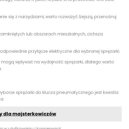
nie się z narzędziami, warto rozważyć lżejszą, przenośną
amkniętych lub obszarach mieszkalnych, cichsza
odpowiednie przyłącze elektryczne dla wybranej sprężarki.
 mogą wpływać na wydajność sprężarki, dlatego warto
.
yborze sprężarki do klucza pneumatycznego jest kwestia
a:
wy dla majsterkowiczów
 w użytkowaniu i konserwacji.