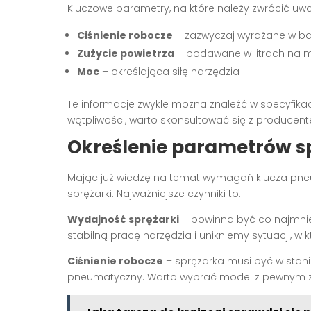
Kluczowe parametry, na które należy zwrócić uwa
Ciśnienie robocze
– zazwyczaj wyrażane w bar
Zużycie powietrza
– podawane w litrach na m
Moc
– określająca siłę narzędzia
Te informacje zwykle można znaleźć w specyfika
wątpliwości, warto skonsultować się z producen
Określenie parametrów s
Mając już wiedzę na temat wymagań klucza pn
sprężarki. Najważniejsze czynniki to:
Wydajność sprężarki
– powinna być co najmniej
stabilną pracę narzędzia i unikniemy sytuacji, w
Ciśnienie robocze
– sprężarka musi być w stani
pneumatyczny. Warto wybrać model z pewnym za