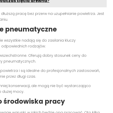
 podczas cięcia drewna?
 dłuższą pracę bez przerw na uzupełnianie powietrza. Jest
aniu.
cze pneumatyczne
e wszystkie nadają się do zasilania kluczy
j odpowiednich rodzajów:
 wszechstronne. Oferują dobry stosunek ceny do
czy pneumatycznych.
 powietrza i są idealne do profesjonalnych zastosowań,
ie przez długi czas.
mniej konserwacji, ale mogą nie być wystarczająco
o dużej mocy.
o środowiska pracy
uwagę warunki, w jakich będzie ona pracować. Oto kilka