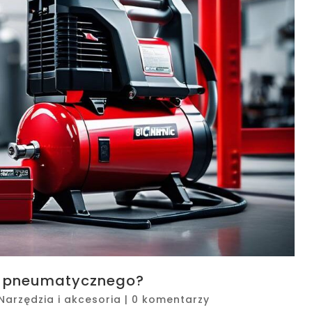
za pneumatycznego?
Narzędzia i akcesoria
|
0 komentarzy