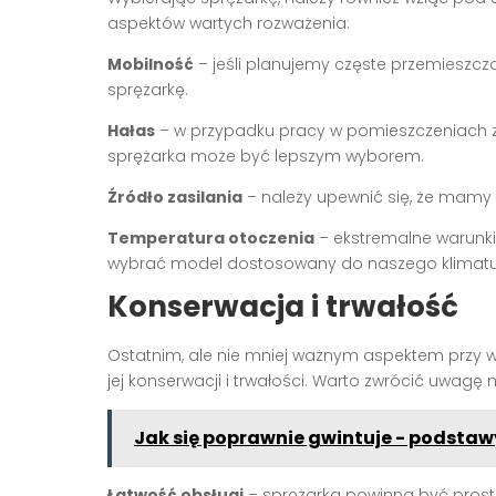
aspektów wartych rozważenia:
Mobilność
– jeśli planujemy częste przemieszcza
sprężarkę.
Hałas
– w przypadku pracy w pomieszczeniach z
sprężarka może być lepszym wyborem.
Źródło zasilania
– należy upewnić się, że mamy 
Temperatura otoczenia
– ekstremalne warunki
wybrać model dostosowany do naszego klimatu
Konserwacja i trwałość
Ostatnim, ale nie mniej ważnym aspektem przy w
jej konserwacji i trwałości. Warto zwrócić uwagę n
Jak się poprawnie gwintuje - podsta
Łatwość obsługi
– sprężarka powinna być prosta