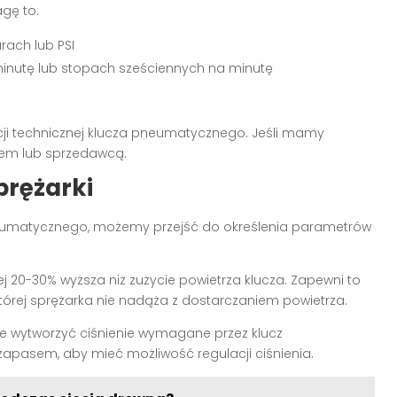
gę to:
ach lub PSI
inutę lub stopach sześciennych na minutę
cji technicznej klucza pneumatycznego. Jeśli mamy
tem lub sprzedawcą.
prężarki
eumatycznego, możemy przejść do określenia parametrów
 20-30% wyższa niż zużycie powietrza klucza. Zapewni to
 której sprężarka nie nadąża z dostarczaniem powietrza.
e wytworzyć ciśnienie wymagane przez klucz
pasem, aby mieć możliwość regulacji ciśnienia.