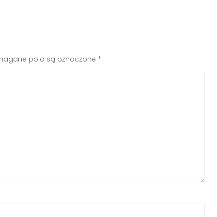
agane pola są oznaczone
*