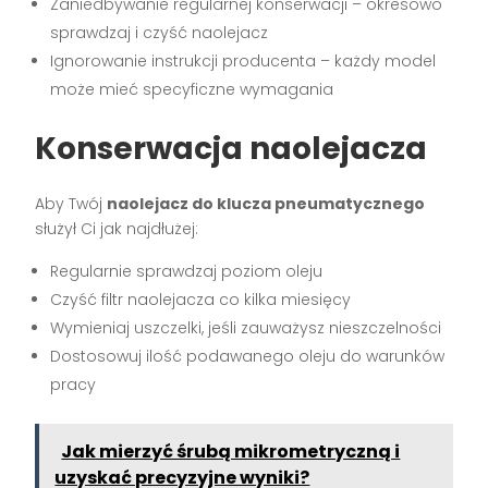
Zaniedbywanie regularnej konserwacji – okresowo
sprawdzaj i czyść naolejacz
Ignorowanie instrukcji producenta – każdy model
może mieć specyficzne wymagania
Konserwacja naolejacza
Aby Twój
naolejacz do klucza pneumatycznego
służył Ci jak najdłużej:
Regularnie sprawdzaj poziom oleju
Czyść filtr naolejacza co kilka miesięcy
Wymieniaj uszczelki, jeśli zauważysz nieszczelności
Dostosowuj ilość podawanego oleju do warunków
pracy
Jak mierzyć śrubą mikrometryczną i
uzyskać precyzyjne wyniki?