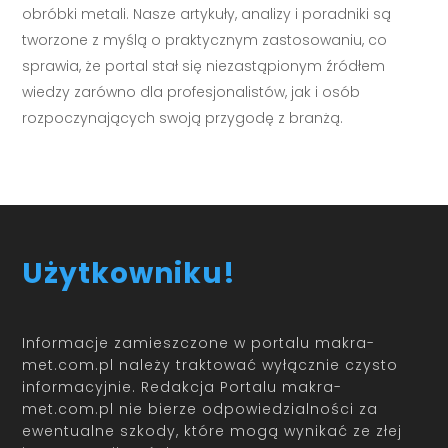
obróbki metali. Nasze artykuły, analizy i poradniki są
tworzone z myślą o praktycznym zastosowaniu, co
sprawia, że portal stał się niezastąpionym źródłem
wiedzy zarówno dla profesjonalistów, jak i osób
rozpoczynających swoją przygodę z branżą.
Użytkowniku!
Informacje zamieszczone w portalu makra-
met.com.pl należy traktować wyłącznie czysto
informacyjnie. Redakcja Portalu makra-
met.com.pl nie bierze odpowiedzialności za
ewentualne szkody, które mogą wynikać ze złej