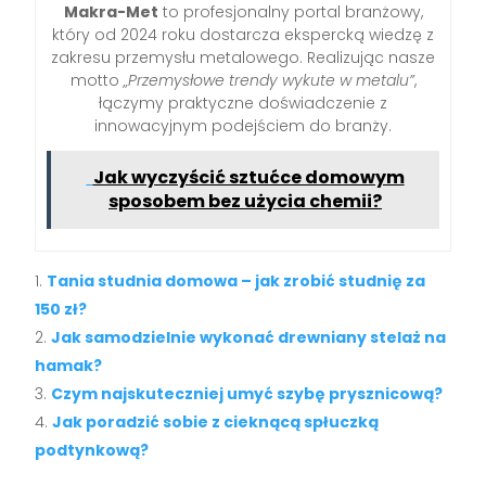
Makra-Met
to profesjonalny portal branżowy,
który od 2024 roku dostarcza ekspercką wiedzę z
zakresu przemysłu metalowego. Realizując nasze
motto
„Przemysłowe trendy wykute w metalu”
,
łączymy praktyczne doświadczenie z
innowacyjnym podejściem do branży.
Jak wyczyścić sztućce domowym
sposobem bez użycia chemii?
Tania studnia domowa – jak zrobić studnię za
150 zł?
Jak samodzielnie wykonać drewniany stelaż na
hamak?
Czym najskuteczniej umyć szybę prysznicową?
Jak poradzić sobie z cieknącą spłuczką
podtynkową?