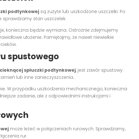
czki podtynkowej
są zużyte lub uszkodzone uszczelki. Po
ie sprawdzamy stan uszczelek.
cje, konieczna będzie wymiana. Ostrożnie zdejmujemy
rawidłowe ułożenie. Pamiętajmy, że nawet niewielkie
cieków.
ru spustowego
cieknącej spłuczki podtynkowej
, jest zawór spustowy.
kamień lub inne zanieczyszczenia.
dnie. W przypadku uszkodzenia mechanicznego, konieczna
ejsze zadanie, ale z odpowiednimi instrukcjami i
urowych
owej
może leżeć w połączeniach rurowych. Sprawdzamy,
łączenia rur.