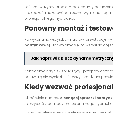
Jeśli zauważymy problem, dokręcamy połączen
uszkodzeń, może być konieczna wymiana fragment
profesjonalnego hydraulika.
Ponowny montaż i testow
Po wykonaniu wszystkich napraw, przystępuj
podtynkowej
. Upewniamy się, że wszystkie częś
Jak naprawić klucz dynamometryczny,
Zakładamy przycisk spłukujący i przeprowadzamy t
pojawiają się wycieki. Jeśli wszystko działa p
Kiedy wezwać profesjonal
Choć wiele napraw
cieknącej spłuczki podtyn
skorzystać z pomocy profesjonalnego hydraulika
– Gdy problem powtarza się mimo naszych pró