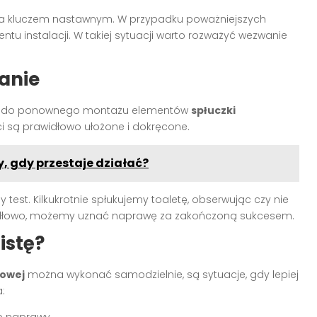
ia kluczem nastawnym. W przypadku poważniejszych
u instalacji. W takiej sytuacji warto rozważyć wezwanie
anie
emy do ponownego montażu elementów
spłuczki
ci są prawidłowo ułożone i dokręcone.
 gdy przestaje działać?
est. Kilkukrotnie spłukujemy toaletę, obserwując czy nie
rawidłowo, możemy uznać naprawę za zakończoną sukcesem.
istę?
kowej
można wykonać samodzielnie, są sytuacje, gdy lepiej
:
b naprawy