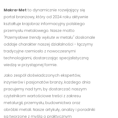
Makra-Met
to dynamicznie rozwijający się
portal branżowy, który od 2024 roku aktywnie
kształtuje krajobraz informacyjny polskiego
przemysłu metalowego. Nasze motto
"Przemysłowe trendy wykute w metalu"
doskonale
oddaje charakter naszej działalności - łączymy
tradycyjne rzemiosło z nowoczesnymi
technologiami, dostarczając specjalistyczną
wiedzę w przystępnej formie.
Jako zespół doświadczonych ekspertów,
inżynierów i pasjonatów branży, każdego dnia
pracujemy nad tym, by dostarczać naszym
czytelnikom wartościowe treści z zakresu
metalurgii, przemysłu, budownictwa oraz
obróbki metali. Nasze artykuły, analizy i poradniki
są tworzone z myślą o praktycznym