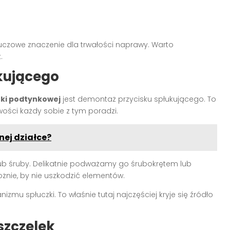
uczowe znaczenie dla trwałości naprawy. Warto
.
kującego
zki podtynkowej
jest demontaż przycisku spłukującego. To
wości każdy sobie z tym poradzi.
nej działce?
lub śruby. Delikatnie podważamy go śrubokrętem lub
żnie, by nie uszkodzić elementów.
mu spłuczki. To właśnie tutaj najczęściej kryje się źródło
szczelek