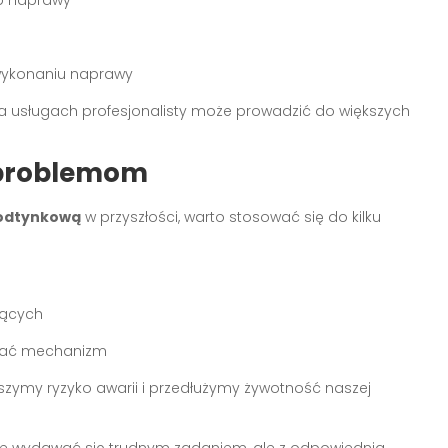
 wykonaniu naprawy
 usługach profesjonalisty może prowadzić do większych
 problemom
podtynkową
w przyszłości, warto stosować się do kilku
zących
ować mechanizm
szymy ryzyko awarii i przedłużymy żywotność naszej
 wydawać się trudnym zadaniem, ale z odpowiednią