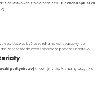
e zidentyfikować źródło problemu.
Cieknąca spłuczka
by:
ycieku. Może to być uszczelka, zawór spustowy lub
nam zaoszczędzić czas i pieniądze podczas naprawy.
eriały
łuczki podtynkowej
, upewnijmy się, że mamy wszystkie