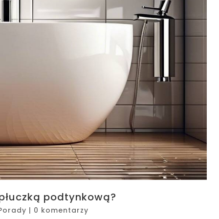
 spłuczką podtynkową?
Porady
|
0 komentarzy