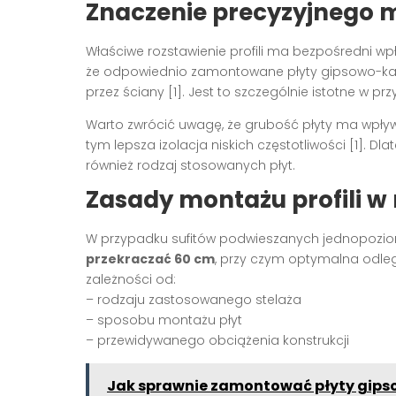
Znaczenie precyzyjnego mo
Właściwe rozstawienie profili ma bezpośredni w
że odpowiednio zamontowane płyty gipsowo-ka
przez ściany [1]. Jest to szczególnie istotne w 
Warto zwrócić uwagę, że grubość płyty ma wpływ 
tym lepsza izolacja niskich częstotliwości [1]. D
również rodzaj stosowanych płyt.
Zasady montażu profili w
W przypadku sufitów podwieszanych jednopoz
przekraczać 60 cm
, przy czym optymalna odleg
zależności od:
– rodzaju zastosowanego stelaża
– sposobu montażu płyt
– przewidywanego obciążenia konstrukcji
Jak sprawnie zamontować płyty gipso