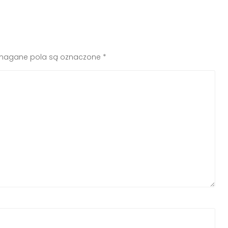
agane pola są oznaczone
*