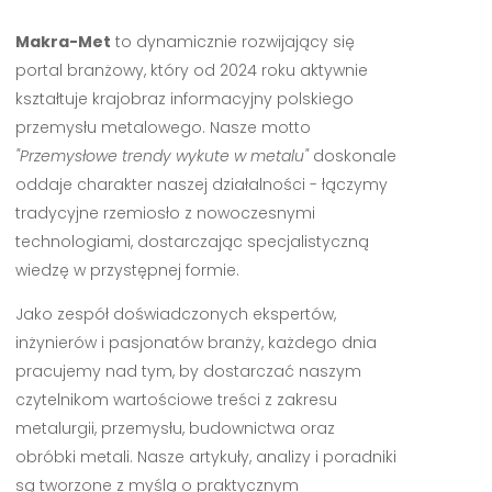
Makra-Met
to dynamicznie rozwijający się
portal branżowy, który od 2024 roku aktywnie
kształtuje krajobraz informacyjny polskiego
przemysłu metalowego. Nasze motto
"Przemysłowe trendy wykute w metalu"
doskonale
oddaje charakter naszej działalności - łączymy
tradycyjne rzemiosło z nowoczesnymi
technologiami, dostarczając specjalistyczną
wiedzę w przystępnej formie.
Jako zespół doświadczonych ekspertów,
inżynierów i pasjonatów branży, każdego dnia
pracujemy nad tym, by dostarczać naszym
czytelnikom wartościowe treści z zakresu
metalurgii, przemysłu, budownictwa oraz
obróbki metali. Nasze artykuły, analizy i poradniki
są tworzone z myślą o praktycznym