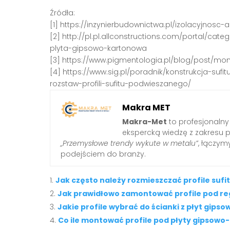
Źródła:
[1] https://inzynierbudownictwa.pl/izolacyjnosc
[2] http://pl.pl.allconstructions.com/portal/cate
plyta-gipsowo-kartonowa
[3] https://www.pigmentologia.pl/blog/post/mo
[4] https://www.sig.pl/poradnik/konstrukcja-suf
rozstaw-profili-sufitu-podwieszanego/
Makra MET
Makra-Met
to profesjonalny
ekspercką wiedzę z zakresu 
„Przemysłowe trendy wykute w metalu”
, łączy
podejściem do branży.
Jak często należy rozmieszczać profile suf
Jak prawidłowo zamontować profile pod re
Jakie profile wybrać do ścianki z płyt gip
Co ile montować profile pod płyty gipsow