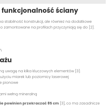
a funkcjonalność ściany
 na stabilność konstrukcji, ale również na dodatkowe
 zamontowane na profilach przyczyniają się do [2]:
ń
tażu
lną uwagę na kilka kluczowych elementów [3]:
użyciu miarek lub poziomicy laserowej
le pionowe
nami wełną mineralną
ie powinien przekraczać 85 cm
[3], co ma zasadnicze