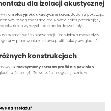
ntażu dla izolacji akustycznej
pływ na
izolacyjność akustyczną ścian
. Badania pokazują,
rtonowe mogą znacząco redukować hałas przenikający
przypadku ścian wyższych od standardowych płyt.
na częstotliwość koincydencji – im większa masa płyty,
latego przy planowaniu rozstawu profili należy uwzględnić
 różnych konstrukcjach
iomowych,
maksymalny rozstaw profili nie powinien
łość to 40 cm [4]. Te wartości mogą się różnić w
we na stelażu?