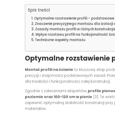
Spis treści
Optymalne rozstawienie profili – podstawow
Znaczenie precyzyjnego montażu dla izolacji 
Zasady montażu profili w różnych konstrukcj
Wpływ rozstawu profili na funkcjonalność ści
Techniczne aspekty montażu
Optymalne rozstawienie p
Montaż profili na ścianie
to kluczowy etap podc
precyzji i znajomości podstawowych zasad. Praw
dla trwałości i funkcjonalności całej konstrukcji.
Zgodnie z zaleceniami ekspertów,
profile pion
poziomie oraz 100-120 cm w pionie
[3]. Te wart
zapewnić optymalną stabilność konstrukcji pr
materiałów.