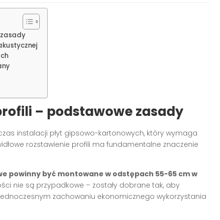
e zasady
akustycznej
ach
any
rofili – podstawowe zasady
zas instalacji płyt gipsowo-kartonowych, który wymaga
idłowe rozstawienie profili ma fundamentalne znaczenie
owe powinny być montowane w odstępach 55-65 cm w
ości nie są przypadkowe – zostały dobrane tak, aby
zy jednoczesnym zachowaniu ekonomicznego wykorzystania