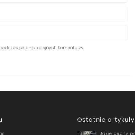
podczas pisania kolejnych komentarzy.
u
Ostatnie artykuły
as
Jakie cechy p