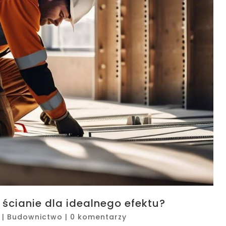
ścianie dla idealnego efektu?
|
Budownictwo
|
0 komentarzy