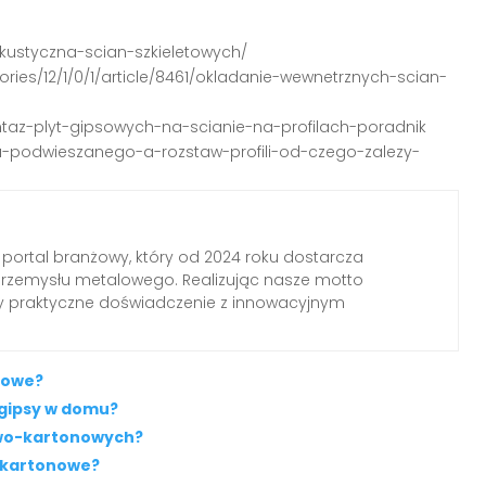
-akustyczna-scian-szkieletowych/
gories/12/1/0/1/article/8461/okladanie-wewnetrznych-scian-
ntaz-plyt-gipsowych-na-scianie-na-profilach-poradnik
itu-podwieszanego-a-rozstaw-profili-od-czego-zalezy-
 portal branżowy, który od 2024 roku dostarcza
przemysłu metalowego. Realizując nasze motto
my praktyczne doświadczenie z innowacyjnym
itowe?
gipsy w domu?
sowo-kartonowych?
o-kartonowe?