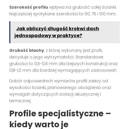
Szerokość profilu
wpływa na grubość całej ścianki.
Najczęściej spotykane szerokości to 50, 75 i 100 mm.
Jak obliczyć długość krokwi dach
jednospadowy w praktyce?
Grubość blachy
, z której wykonany jest profil,
decyduje o jego wytrzymałości. Standardowe
grubości to 0,5-0,6 mm dla lżejszych konstrukcji oraz
0,8-1,0 mm dla bardziej wymagających zastosowań.
Dobór odpowiednich wymiarów profili zależy od
wysokości ścianki, planowanego obciążenia oraz
wymagań dotyczących izolacji akustycznej i
termicznej.
Profile specjalistyczne –
kiedy warto je