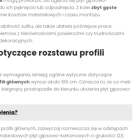
i
mogą prowadzić do ugięcia się płyt gipsowo-
o ich pęknięcia lub odpadnięcia. Z kolei
zbyt gęste
enie kosztów materiałowych i czasu montażu.
tabilność sufitu, ale także ułatwia późniejsze prace
lemów z nierównościami powierzchni czy trudnościami
dekoracyjnych.
tyczące rozstawu profili
e wymagania, istnieją ogólne wytyczne dotyczące
ili głównych
wynosi około 100 cm. Oznacza to, że co metr
, biegnący prostopadle do kierunku ułożenia płyt gipsowo-
olenia?
 profili głównych, zazwyczaj rozmieszcza się w odstępach
andardowych płyt gipsowo-kartonowych o grubości 12,5