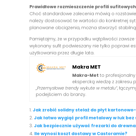
Prawidłowe rozmieszczenie profili sufitowych
Choć standardowe zalecenia mówią o rozstawie 
należy dostosować te wartości do konkretnej sytu
planowane obciążenia, można stworzyć stabilną i
Pamiętajmy, że w przypadku wątpliwości zawsze w
wykonany sufit podwieszany nie tylko poprawi es
użytkowania przez długie lata.
Makra MET
Makra-Met
to profesjonalny
ekspercką wiedzę z zakresu 
„Przemysłowe trendy wykute w metalu”
, łączy
podejściem do branży.
Jak zrobić solidny stelaż do płyt kartonow
Jak łatwo wygiąć profil metalowy w łuk bez
Jak bezpiecznie używać frezarki do drew
Ile wynosi koszt dostawy w Castoramie?