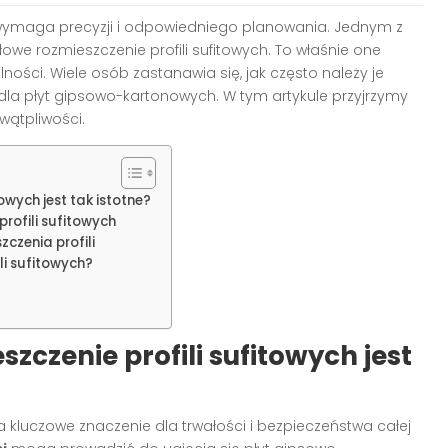
 wymaga precyzji i odpowiedniego planowania. Jednym z
we rozmieszczenie profili sufitowych. To właśnie one
ilności. Wiele osób zastanawia się, jak często należy je
la płyt gipsowo-kartonowych. W tym artykule przyjrzymy
 wątpliwości.
owych jest tak istotne?
ofili sufitowych
czenia profili
li sufitowych?
zczenie profili sufitowych jest
 kluczowe znaczenie dla trwałości i bezpieczeństwa całej