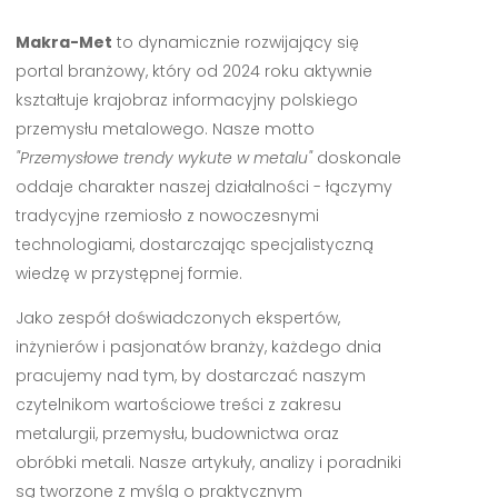
Makra-Met
to dynamicznie rozwijający się
portal branżowy, który od 2024 roku aktywnie
kształtuje krajobraz informacyjny polskiego
przemysłu metalowego. Nasze motto
"Przemysłowe trendy wykute w metalu"
doskonale
oddaje charakter naszej działalności - łączymy
tradycyjne rzemiosło z nowoczesnymi
technologiami, dostarczając specjalistyczną
wiedzę w przystępnej formie.
Jako zespół doświadczonych ekspertów,
inżynierów i pasjonatów branży, każdego dnia
pracujemy nad tym, by dostarczać naszym
czytelnikom wartościowe treści z zakresu
metalurgii, przemysłu, budownictwa oraz
obróbki metali. Nasze artykuły, analizy i poradniki
są tworzone z myślą o praktycznym