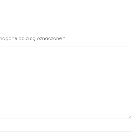
agane pola są oznaczone
*