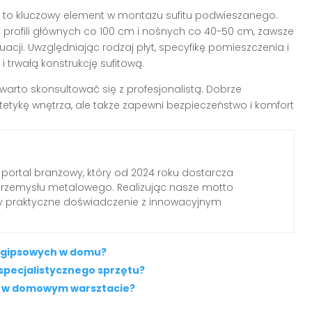
to kluczowy element w montażu sufitu podwieszanego.
profili głównych co 100 cm i nośnych co 40-50 cm, zawsze
acji. Uwzględniając rodzaj płyt, specyfikę pomieszczenia i
 trwałą konstrukcję sufitową.
arto skonsultować się z profesjonalistą. Dobrze
tetykę wnętrza, ale także zapewni bezpieczeństwo i komfort
 portal branżowy, który od 2024 roku dostarcza
przemysłu metalowego. Realizując nasze motto
my praktyczne doświadczenie z innowacyjnym
o-gipsowych w domu?
 specjalistycznego sprzętu?
na w domowym warsztacie?