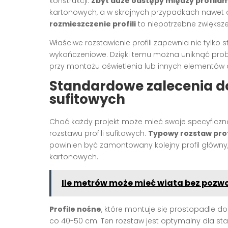
konstrukcji.
Zbyt duże odstępy między profilam
kartonowych, a w skrajnych przypadkach nawet d
rozmieszczenie profili
to niepotrzebne zwiększ
Właściwe rozstawienie profili zapewnia nie tylko s
wykończeniowe. Dzięki temu można uniknąć prob
przy montażu oświetlenia lub innych elementów 
Standardowe zalecenia do
sufitowych
Choć każdy projekt może mieć swoje specyficzn
rozstawu profili sufitowych.
Typowy rozstaw prof
powinien być zamontowany kolejny profil główny
kartonowych.
Ile metrów może mieć wiata bez pozw
Profile nośne
, które montuje się prostopadle do
co 40-50 cm. Ten rozstaw jest optymalny dla st