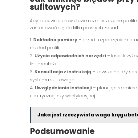
sufitowych?
Aby zapewnić prawidłowe rozmieszczenie profili 
zastosować się do kilku prostych zasad:
Dokładne pomiary
– przed rozpoczęciem prac
rozkład profili
Użycie odpowiednich narzędzi
– laser krzyż
linii montażu
Konsultacja z instrukcją
– zawsze należy spr
systemu sufitowego
Uwzględnienie instalacji
– planując rozmieszc
elektrycznej czy wentylacyjnej
Jaka jest rzeczywista waga kręgu bet
Podsumowanie