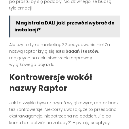
po prostu by się poddały. Nic dziwnego, że budzą
tyle emocji!
Magistrala DALI jaki przewód wybrać do
instalacji?
Ale czy to tylko marketing? Zdecydowanie nie! Za
nazwą raptor kryją się
lata badań i testów
,
mających na celu stworzenie naprawdę
wyjątkowego pojazdu.
Kontrowersje wokół
nazwy Raptor
Jak to zwykle bywa z czymś wyjątkowym, raptor budzi
też kontrowersje. Niektórzy uważają, że to przesadna
ekstrawagancja, niepotrzebna na codzień. „Po co
komu taki potwór na zakupy?” – pytają sceptycy.