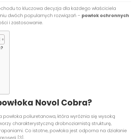
hodu to kluczowa decyzja dla każdego właściciela
aniu dwóch popularnych rozwiązań –
powłok ochronnych
ości i zastosowanie.
a?
 powłoka Novol Cobra?
powłoka poliuretanowa, która wyróżnia się wysoką
orzy charakterystyczną drobnoziarnistą strukturę,
apaniami. Co istotne, powłoka jest odporna na działanie
oserii [3].