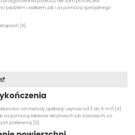
 przygotowania podłoża, ale sam proces jest
no pędzlem i wałkiem, jak i za pomocą specjalnego
etapach [3]:
n?
wykończenia
eżności od metody aplikacji i wynosi od 2 do 6 m²/l [4].
oki za pomocą lakierów akrylowych lub bazowych, co
h preferencji [3].
nie powierzchni