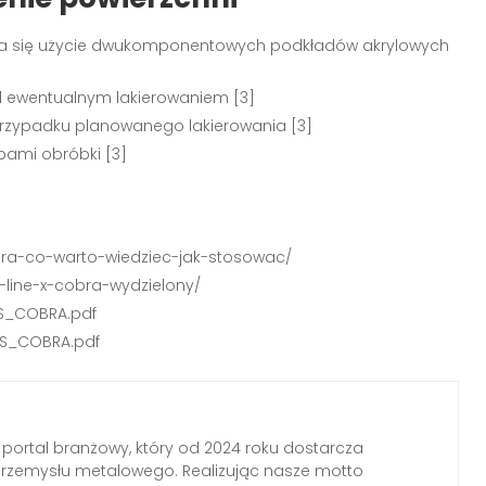
a się użycie dwukomponentowych podkładów akrylowych
 ewentualnym lakierowaniem [3]
rzypadku planowanego lakierowania [3]
pami obróbki [3]
bra-co-warto-wiedziec-jak-stosowac/
r-line-x-cobra-wydzielony/
DS_COBRA.pdf
DS_COBRA.pdf
 portal branżowy, który od 2024 roku dostarcza
przemysłu metalowego. Realizując nasze motto