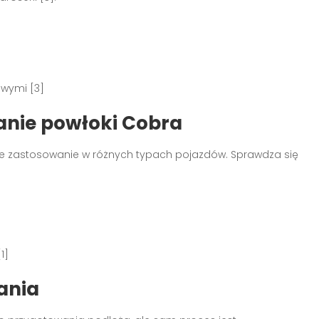
]
owymi [3]
nie powłoki Cobra
ie zastosowanie w różnych typach pojazdów. Sprawdza się
]
1]
zania