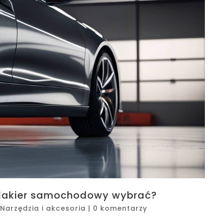
y lakier samochodowy wybrać?
Narzędzia i akcesoria
|
0 komentarzy