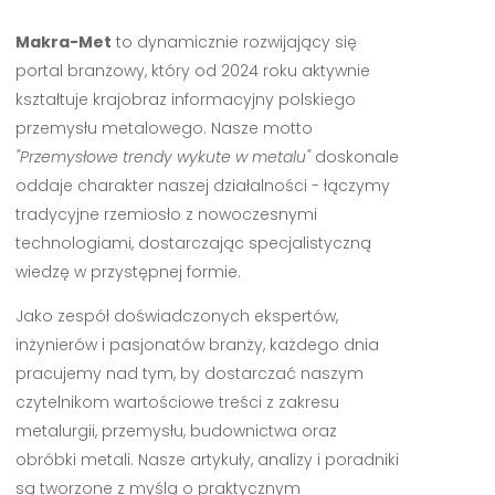
Makra-Met
to dynamicznie rozwijający się
portal branżowy, który od 2024 roku aktywnie
kształtuje krajobraz informacyjny polskiego
przemysłu metalowego. Nasze motto
"Przemysłowe trendy wykute w metalu"
doskonale
oddaje charakter naszej działalności - łączymy
tradycyjne rzemiosło z nowoczesnymi
technologiami, dostarczając specjalistyczną
wiedzę w przystępnej formie.
Jako zespół doświadczonych ekspertów,
inżynierów i pasjonatów branży, każdego dnia
pracujemy nad tym, by dostarczać naszym
czytelnikom wartościowe treści z zakresu
metalurgii, przemysłu, budownictwa oraz
obróbki metali. Nasze artykuły, analizy i poradniki
są tworzone z myślą o praktycznym