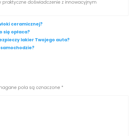
my praktyczne doświadczenie z innowacyjnym
łoki ceramicznej?
o się opłaca?
ezpieczy lakier Twojego auta?
a samochodzie?
agane pola są oznaczone
*