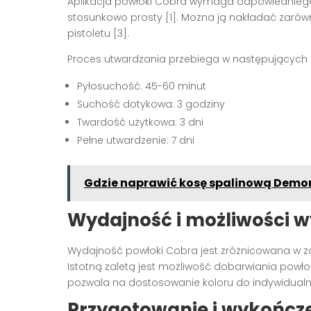
Aplikacja powłoki Cobra wymaga odpowiedniego
stosunkowo prosty [1]. Można ją nakładać zarów
pistoletu [3].
Proces utwardzania przebiega w następujących 
Pyłosuchość: 45-60 minut
Suchość dotykowa: 3 godziny
Twardość użytkowa: 3 dni
Pełne utwardzenie: 7 dni
Gdzie naprawić kosę spalinową Demo
Wydajność i możliwości 
Wydajność powłoki Cobra jest zróżnicowana w zal
Istotną zaletą jest możliwość dobarwiania powł
pozwala na dostosowanie koloru do indywidualnyc
Przygotowanie i wykończe