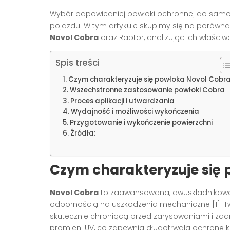
Wybór odpowiedniej powłoki ochronnej do samoc
pojazdu. W tym artykule skupimy się na porówn
Novol Cobra
oraz Raptor, analizując ich właściw
Spis treści
Czym charakteryzuje się powłoka Novol Cobr
Wszechstronne zastosowanie powłoki Cobra
Proces aplikacji i utwardzania
Wydajność i możliwości wykończenia
Przygotowanie i wykończenie powierzchni
Źródła:
Czym charakteryzuje się
Novol Cobra
to zaawansowana, dwuskładnikowa 
odpornością na uszkodzenia mechaniczne [1]. Tw
skutecznie chroniącą przed zarysowaniami i zadr
promieni UV, co zapewnia długotrwałą ochronę kar