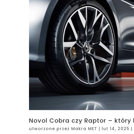
Novol Cobra czy Raptor – któr
utworzone przez
Makra MET
|
lut 14, 2025
|