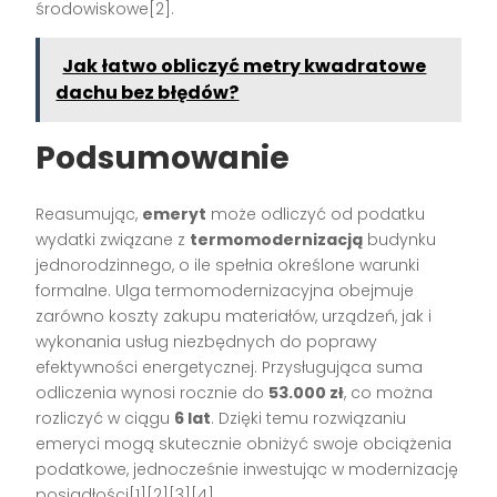
środowiskowe[2].
Jak łatwo obliczyć metry kwadratowe
dachu bez błędów?
Podsumowanie
Reasumując,
emeryt
może odliczyć od podatku
wydatki związane z
termomodernizacją
budynku
jednorodzinnego, o ile spełnia określone warunki
formalne. Ulga termomodernizacyjna obejmuje
zarówno koszty zakupu materiałów, urządzeń, jak i
wykonania usług niezbędnych do poprawy
efektywności energetycznej. Przysługująca suma
odliczenia wynosi rocznie do
53.000 zł
, co można
rozliczyć w ciągu
6 lat
. Dzięki temu rozwiązaniu
emeryci mogą skutecznie obniżyć swoje obciążenia
podatkowe, jednocześnie inwestując w modernizację
posiadłości[1][2][3][4].