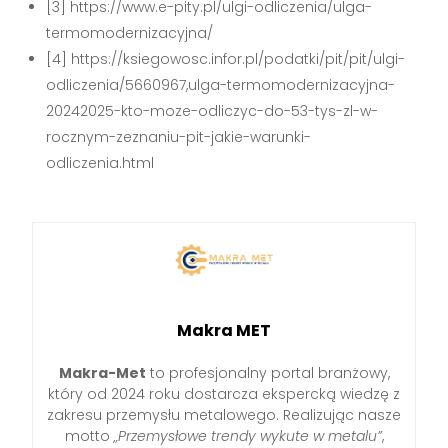
[3] https://www.e-pity.pl/ulgi-odliczenia/ulga-
termomodernizacyjna/
[4] https://ksiegowosc.infor.pl/podatki/pit/pit/ulgi-
odliczenia/5660967,ulga-termomodernizacyjna-
20242025-kto-moze-odliczyc-do-53-tys-zl-w-
rocznym-zeznaniu-pit-jakie-warunki-
odliczenia.html
Makra MET
Makra-Met
to profesjonalny portal branżowy,
który od 2024 roku dostarcza ekspercką wiedzę z
zakresu przemysłu metalowego. Realizując nasze
motto
„Przemysłowe trendy wykute w metalu”
,