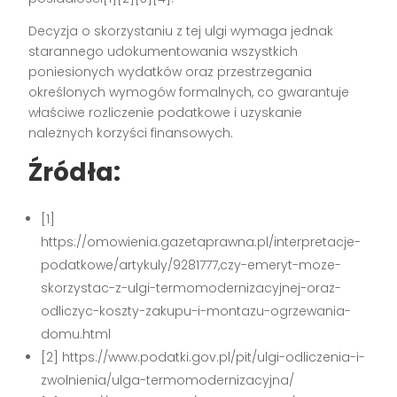
Decyzja o skorzystaniu z tej ulgi wymaga jednak
starannego udokumentowania wszystkich
poniesionych wydatków oraz przestrzegania
określonych wymogów formalnych, co gwarantuje
właściwe rozliczenie podatkowe i uzyskanie
należnych korzyści finansowych.
Źródła:
[1]
https://omowienia.gazetaprawna.pl/interpretacje-
podatkowe/artykuly/9281777,czy-emeryt-moze-
skorzystac-z-ulgi-termomodernizacyjnej-oraz-
odliczyc-koszty-zakupu-i-montazu-ogrzewania-
domu.html
[2] https://www.podatki.gov.pl/pit/ulgi-odliczenia-i-
zwolnienia/ulga-termomodernizacyjna/