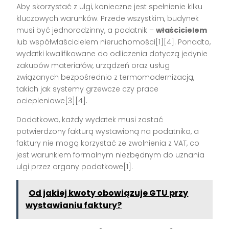
Aby skorzystać z ulgi, konieczne jest spełnienie kilku
kluczowych warunków. Przede wszystkim, budynek
musi być jednorodzinny, a podatnik –
właścicielem
lub współwłaścicielem nieruchomości[1][4]. Ponadto,
wydatki kwalifikowane do odliczenia dotyczą jedynie
zakupów materiałów, urządzeń oraz usług
związanych bezpośrednio z termomodernizacją,
takich jak systemy grzewcze czy prace
ociepleniowe[3][4].
Dodatkowo, każdy wydatek musi zostać
potwierdzony fakturą wystawioną na podatnika, a
faktury nie mogą korzystać ze zwolnienia z VAT, co
jest warunkiem formalnym niezbędnym do uznania
ulgi przez organy podatkowe[1].
Od jakiej kwoty obowiązuje GTU przy
wystawianiu faktury?