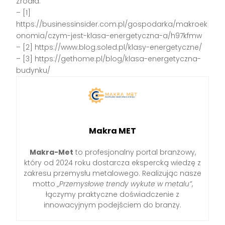
Źródła:
– [1]
https://businessinsider.com.pl/gospodarka/makroek
onomia/czym-jest-klasa-energetyczna-a/h97kfmw
– [2] https://www.blog.soled.pl/klasy-energetyczne/
– [3] https://gethome.pl/blog/klasa-energetyczna-
budynku/
Makra MET
Makra-Met
to profesjonalny portal branżowy,
który od 2024 roku dostarcza ekspercką wiedzę z
zakresu przemysłu metalowego. Realizując nasze
motto
„Przemysłowe trendy wykute w metalu”
,
łączymy praktyczne doświadczenie z
innowacyjnym podejściem do branży.