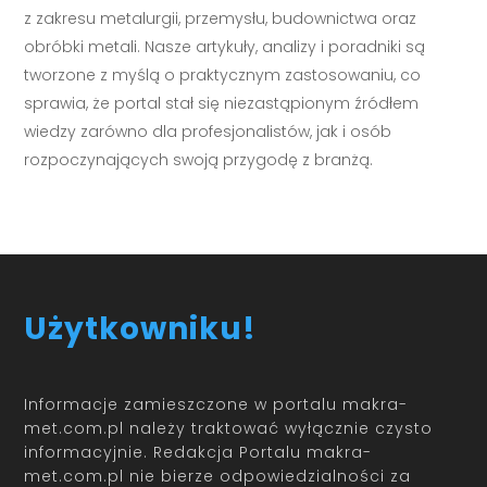
z zakresu metalurgii, przemysłu, budownictwa oraz
obróbki metali. Nasze artykuły, analizy i poradniki są
tworzone z myślą o praktycznym zastosowaniu, co
sprawia, że portal stał się niezastąpionym źródłem
wiedzy zarówno dla profesjonalistów, jak i osób
rozpoczynających swoją przygodę z branżą.
Użytkowniku!
Informacje zamieszczone w portalu makra-
met.com.pl należy traktować wyłącznie czysto
informacyjnie. Redakcja Portalu makra-
met.com.pl nie bierze odpowiedzialności za