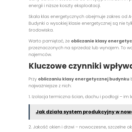
energii i niższe koszty eksploatacji.
Skala klas energetycznych obejmuje zakres od A
Budynki o wysokiej klasie energetycznej są nie ty
środowiska.
Warto pamiętać, że
obliczanie klasy energety
przeznaczonych na sprzedaż lub wynajem. To w
najemców.
Kluczowe czynniki wpływ
Przy
obliczaniu klasy energetycznej budynku
b
najważniejsze z nich:
1. Izolacja termiczna ścian, dachu i podłogi – im 
Jak działa system produkcyjny w no
2. Jakość okien i drzwi – nowoczesne, szczelne o