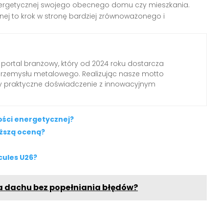
nergetycznej swojego obecnego domu czy mieszkania.
ej to krok w stronę bardziej zrównoważonego i
 portal branżowy, który od 2024 roku dostarcza
przemysłu metalowego. Realizując nasze motto
my praktyczne doświadczenie z innowacyjnym
ości energetycznej?
iższą oceną?
cules U26?
a dachu bez popełniania błędów?