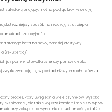
est satysfakcjonujący, można podjąć kroki w celu jej
 najskuteczniejszy sposób na redukcję strat ciepła.
arametrach izolacyjności.
na starego kotła na nowy, bardziej efektywny.
ła (rekuperacji).
kich jak panele fotowoltaiczne czy pompy ciepła.
j zwykle zwracają się w postaci niższych rachunków za
ożony proces, który uwzględnia wiele czynników. Wysoka
y eksploatacji, ale także większy komfort i mniejszy wpływ
metr przy zakupie lub wynajmie nieruchomości, a także