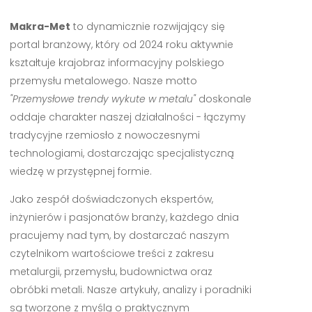
Makra-Met
to dynamicznie rozwijający się
portal branżowy, który od 2024 roku aktywnie
kształtuje krajobraz informacyjny polskiego
przemysłu metalowego. Nasze motto
"Przemysłowe trendy wykute w metalu"
doskonale
oddaje charakter naszej działalności - łączymy
tradycyjne rzemiosło z nowoczesnymi
technologiami, dostarczając specjalistyczną
wiedzę w przystępnej formie.
Jako zespół doświadczonych ekspertów,
inżynierów i pasjonatów branży, każdego dnia
pracujemy nad tym, by dostarczać naszym
czytelnikom wartościowe treści z zakresu
metalurgii, przemysłu, budownictwa oraz
obróbki metali. Nasze artykuły, analizy i poradniki
są tworzone z myślą o praktycznym