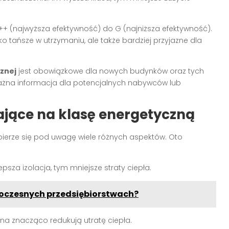
++ (najwyższa efektywność) do G (najniższa efektywność).
lko tańsze w utrzymaniu, ale także bardziej przyjazne dla
cznej
jest obowiązkowe dla nowych budynków oraz tych
ażna informacja dla potencjalnych nabywców lub
ające na klasę energetyczną
ierze się pod uwagę wiele różnych aspektów. Oto
lepsza izolacja, tym mniejsze straty ciepła.
woczesnych przedsiębiorstwach?
kna znacząco redukują utratę ciepła.