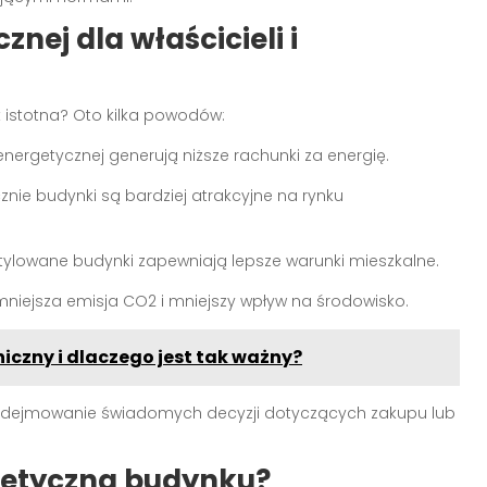
nej dla właścicieli i
k istotna? Oto kilka powodów:
 energetycznej generują niższe rachunki za energię.
nie budynki są bardziej atrakcyjne na rynku
ntylowane budynki zapewniają lepsze warunki mieszkalne.
o mniejsza emisja CO2 i mniejszy wpływ na środowisko.
iczny i dlaczego jest tak ważny?
odejmowanie świadomych decyzji dotyczących zakupu lub
getyczną budynku?