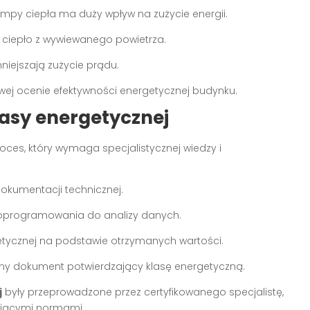
ompy ciepła ma duży wpływ na zużycie energii.
 ciepło z wywiewanego powietrza.
niejszają zużycie prądu.
ej ocenie efektywności energetycznej budynku.
lasy energetycznej
oces, który wymaga specjalistycznej wiedzy i
dokumentacji technicznej.
o oprogramowania do analizy danych.
rgetycznej na podstawie otrzymanych wartości.
lny dokument potwierdzający klasę energetyczną.
j
były przeprowadzone przez certyfikowanego specjalistę,
ującymi normami.