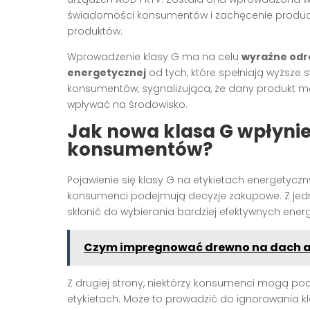
świadomości konsumentów i zachęcenie produc
produktów.
Wprowadzenie klasy G ma na celu
wyraźne odró
energetycznej
od tych, które spełniają wyższe 
konsumentów, sygnalizująca, że dany produkt mo
wpływać na środowisko.
Jak nowa klasa G wpłyni
konsumentów?
Pojawienie się klasy G na etykietach energetyc
konsumenci podejmują decyzje zakupowe. Z jedn
skłonić do wybierania bardziej efektywnych ener
Czym impregnować drewno na dach ab
Z drugiej strony, niektórzy konsumenci mogą pocz
etykietach. Może to prowadzić do ignorowania kl