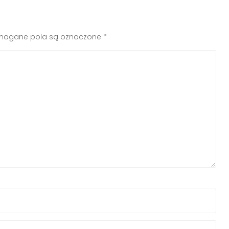
agane pola są oznaczone
*