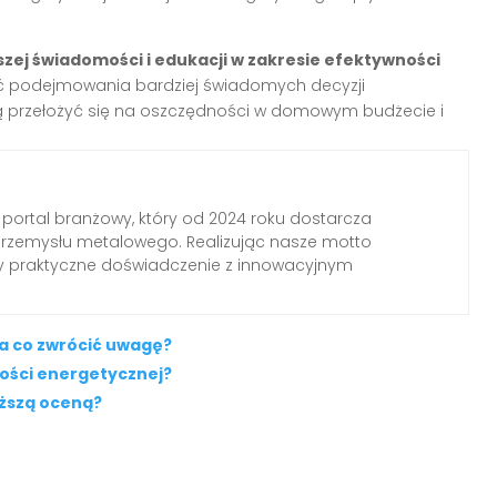
szej świadomości i edukacji w zakresie efektywności
ść podejmowania bardziej świadomych decyzji
ą przełożyć się na oszczędności w domowym budżecie i
 portal branżowy, który od 2024 roku dostarcza
przemysłu metalowego. Realizując nasze motto
my praktyczne doświadczenie z innowacyjnym
na co zwrócić uwagę?
ności energetycznej?
iższą oceną?