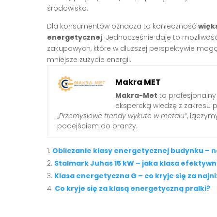
środowisko.
Dla konsumentów oznacza to konieczność
więk
energetycznej
. Jednocześnie daje to możliwo
zakupowych, które w dłuższej perspektywie mog
mniejsze zużycie energii.
Makra MET
Makra-Met
to profesjonalny
ekspercką wiedzę z zakresu 
„Przemysłowe trendy wykute w metalu”
, łączy
podejściem do branży.
Obliczanie klasy energetycznej budynku – 
Stalmark Juhas 15 kW – jaka klasa efektyw
Klasa energetyczna G – co kryje się za najn
Co kryje się za klasą energetyczną pralki?