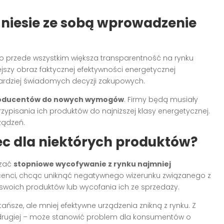
 niesie ze sobą wprowadzenie
o przede wszystkim większa transparentność na rynku
jszy obraz faktycznej efektywności energetycznej
dziej świadomych decyzji zakupowych.
roducentów do nowych wymogów
. Firmy będą musiały
zypisania ich produktów do najniższej klasy energetycznej.
ządzeń.
ec dla niektórych produktów?
czać
stopniowe wycofywanie z rynku najmniej
cenci, chcąc uniknąć negatywnego wizerunku związanego z
 swoich produktów lub wycofania ich ze sprzedaży.
tańsze, ale mniej efektywne urządzenia znikną z rynku. Z
, z drugiej – może stanowić problem dla konsumentów o