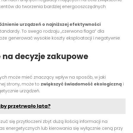
entów do tworzenia bardziej energooszczędnych
żnienie urządzeń o najniższej efektywności
standardy. To swego rodzaju „czerwona flaga” dla
że generować wysokie koszty eksploatacji i negatywnie
e na decyzje zakupowe
znych może mieć znaczący wpływ na sposób, w jaki
ej strony, może to
zwiększyć świadomość ekologiczną
i
getycznie urządzeń.
y przetrwało lata?
uć się przytłoczeni zbyt dużą ilością informacji na
as energetycznych lub kierowania się wyłącznie ceną przy