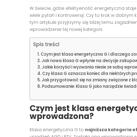
W świecie, gdzie efektywność energetyczna staje
wiele pytań i kontrowersji. Czy to krok w dobrym
tym artykule przyjrzymy się bliżej temu zagadnie
wprowadzenie tej nowej kategorii.
Spis treści
Czym jest klasa energetyczna G i dlaczego 
Jak nowa klasa G wpłynie na decyzje zakup
Jakie korzyści i wyzwania niesie ze sobą wpr
Czy klasa G oznacza koniec dla niektórych p
Jak przygotować się na zmiany związane z kl
Podsumowanie: Klasa G jako narzędzie świad
Czym jest klasa energetyc
wprowadzona?
Klasa energetyczna G to
najniższa kategoria 
urządzeń AGD i RTV. Została ona wprowadzona w 