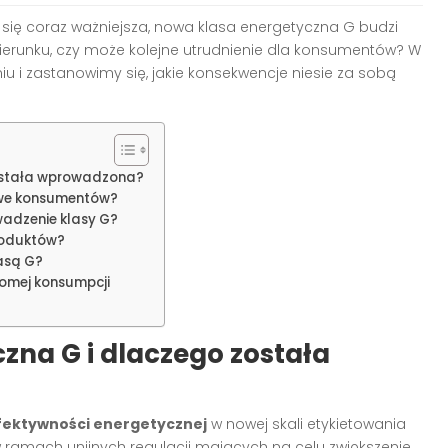
 się coraz ważniejsza, nowa klasa energetyczna G budzi
 kierunku, czy może kolejne utrudnienie dla konsumentów? W
niu i zastanowimy się, jakie konsekwencje niesie za sobą
została wprowadzona?
owe konsumentów?
owadzenie klasy G?
roduktów?
asą G?
omej konsumpcji
zna G i dlaczego została
efektywności energetycznej
w nowej skali etykietowania
ramach unijnych regulacji mających na celu zwiększenie