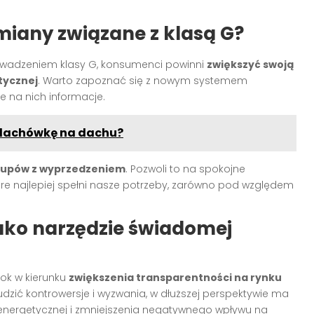
miany związane z klasą G?
owadzeniem klasy G, konsumenci powinni
zwiększyć swoją
tycznej
. Warto zapoznać się z nowym systemem
e na nich informacje.
dachówkę na dachu?
kupów z wyprzedzeniem
. Pozwoli to na spokojne
óre najlepiej spełni nasze potrzeby, zarówno pod względem
ako narzędzie świadomej
ok w kierunku
zwiększenia transparentności na rynku
zić kontrowersje i wyzwania, w dłuższej perspektywie ma
 energetycznej i zmniejszenia negatywnego wpływu na