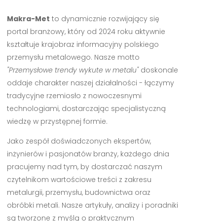
Makra-Met
to dynamicznie rozwijający się
portal branżowy, który od 2024 roku aktywnie
kształtuje krajobraz informacyjny polskiego
przemysłu metalowego. Nasze motto
"Przemysłowe trendy wykute w metalu"
doskonale
oddaje charakter naszej działalności - łączymy
tradycyjne rzemiosło z nowoczesnymi
technologiami, dostarczając specjalistyczną
wiedzę w przystępnej formie.
Jako zespół doświadczonych ekspertów,
inżynierów i pasjonatów branży, każdego dnia
pracujemy nad tym, by dostarczać naszym
czytelnikom wartościowe treści z zakresu
metalurgii, przemysłu, budownictwa oraz
obróbki metali. Nasze artykuły, analizy i poradniki
są tworzone z myślą o praktycznym