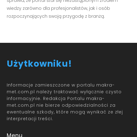
sprawia, że portal stał się niezastąpionym źródłem
wiedzy zarówno dla profesjonalistów, jak i osób
rozpoczynających swoją przygodę z branżą.
Użytkowniku!
Informacje zamieszczone w portalu makra-
met.com.pl należy traktować wyłącznie czysto
informacyjnie. Redakcja Portalu makra-
met.com.pl nie bierze odpowiedzialności za
ewentualne szkody, które mogą wynikać ze złej
interpretacji treści.
Menu