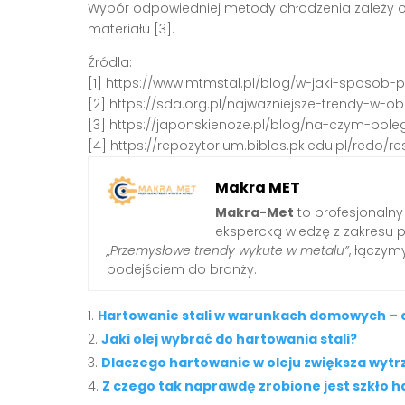
Wybór odpowiedniej metody chłodzenia zależy o
materiału [3].
Źródła:
[1] https://www.mtmstal.pl/blog/w-jaki-sposob-
[2] https://sda.org.pl/najwazniejsze-trendy-w-
[3] https://japonskienoze.pl/blog/na-czym-pol
[4] https://repozytorium.biblos.pk.edu.pl/redo/r
Makra MET
Makra-Met
to profesjonalny
ekspercką wiedzę z zakresu 
„Przemysłowe trendy wykute w metalu”
, łączy
podejściem do branży.
Hartowanie stali w warunkach domowych – c
Jaki olej wybrać do hartowania stali?
Dlaczego hartowanie w oleju zwiększa wytr
Z czego tak naprawdę zrobione jest szkło 