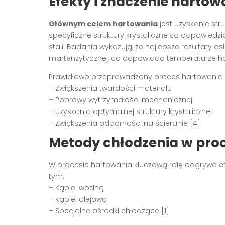
Efekty i znaczenie hartowa
Głównym celem hartowania
jest uzyskanie stru
specyficzne struktury krystaliczne są odpowie
stali. Badania wykazują, że najlepsze rezultaty o
martenzytycznej, co odpowiada temperaturze ha
Prawidłowo przeprowadzony proces hartowania 
– Zwiększenia twardości materiału
– Poprawy wytrzymałości mechanicznej
– Uzyskania optymalnej struktury krystalicznej
– Zwiększenia odporności na ścieranie [4]
Metody chłodzenia w pro
W procesie hartowania kluczową rolę odgrywa et
tym:
– Kąpiel wodną
– Kąpiel olejową
– Specjalne ośrodki chłodzące [1]