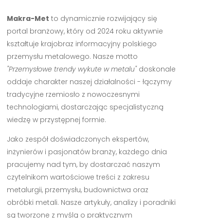
Makra-Met
to dynamicznie rozwijający się
portal branżowy, który od 2024 roku aktywnie
kształtuje krajobraz informacyjny polskiego
przemysłu metalowego. Nasze motto
"Przemysłowe trendy wykute w metalu"
doskonale
oddaje charakter naszej działalności - łączymy
tradycyjne rzemiosło z nowoczesnymi
technologiami, dostarczając specjalistyczną
wiedzę w przystępnej formie.
Jako zespół doświadczonych ekspertów,
inżynierów i pasjonatów branży, każdego dnia
pracujemy nad tym, by dostarczać naszym
czytelnikom wartościowe treści z zakresu
metalurgii, przemysłu, budownictwa oraz
obróbki metali. Nasze artykuły, analizy i poradniki
są tworzone z myślą o praktycznym