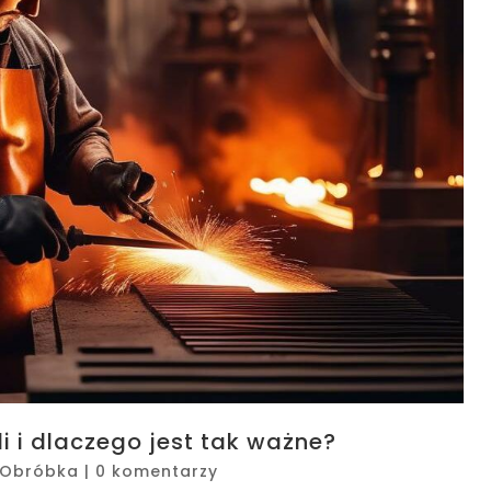
i i dlaczego jest tak ważne?
Obróbka
|
0 komentarzy