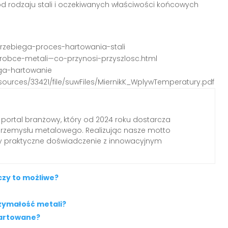
d rodzaju stali i oczekiwanych właściwości końcowych
przebiega-proces-hartowania-stali
obrobce-metali—co-przynosi-przyszlosc.html
ega-hartowanie
esources/33421/file/suwFiles/MiernikK_WplywTemperatury.pdf
 portal branżowy, który od 2024 roku dostarcza
przemysłu metalowego. Realizując nasze motto
my praktyczne doświadczenie z innowacyjnym
zy to możliwe?
zymałość metali?
hartowane?