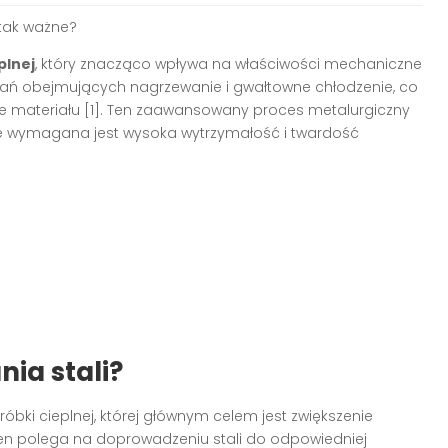
 tak ważne?
plnej
, który znacząco wpływa na właściwości mechaniczne
ałań obejmujących nagrzewanie i gwałtowne chłodzenie, co
e materiału [1]. Ten zaawansowany proces metalurgiczny
zie wymagana jest wysoka wytrzymałość i twardość
ia stali?
i cieplnej, której głównym celem jest zwiększenie
 ten polega na doprowadzeniu stali do odpowiedniej