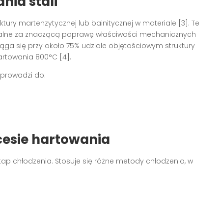
nia stali
ktury martenzytycznej lub bainitycznej w materiale [3]. Te
dzialne za znaczącą poprawę właściwości mechanicznych
siąga się przy około 75% udziale objętościowym struktury
rtowania 800°C [4].
prowadzi do:
cesie hartowania
ap chłodzenia. Stosuje się różne metody chłodzenia, w