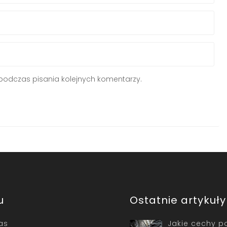
podczas pisania kolejnych komentarzy.
u
Ostatnie artykuły
as
Jakie cechy p