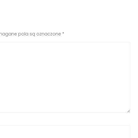
agane pola są oznaczone
*