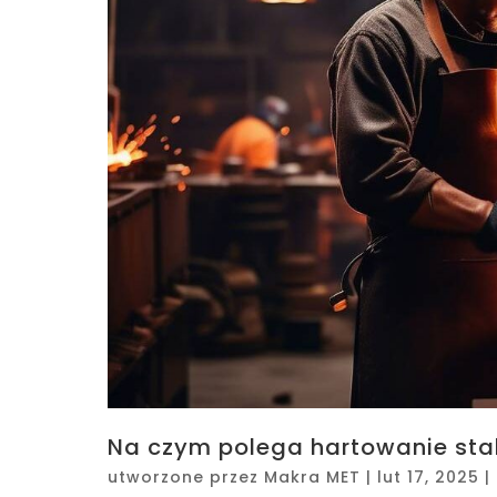
Na czym polega hartowanie stal
utworzone przez
Makra MET
|
lut 17, 2025
|