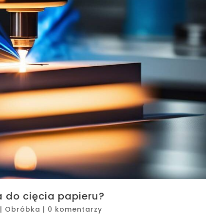
 do cięcia papieru?
|
Obróbka
|
0 komentarzy