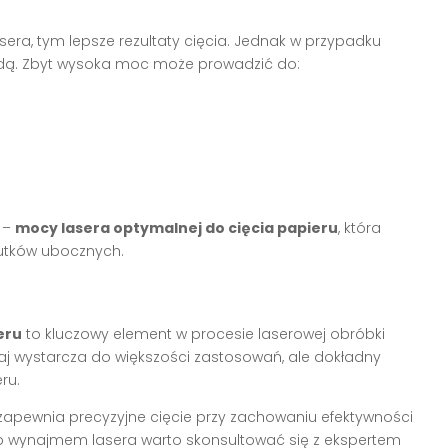
era, tym lepsze rezultaty cięcia. Jednak w przypadku
wdą. Zbyt wysoka moc może prowadzić do:
a –
mocy lasera optymalnej do cięcia papieru
, która
kutków ubocznych.
eru
to kluczowy element w procesie laserowej obróbki
aj wystarcza do większości zastosowań, ale dokładny
ru.
a zapewnia precyzyjne cięcie przy zachowaniu efektywności
ub wynajmem lasera warto skonsultować się z ekspertem