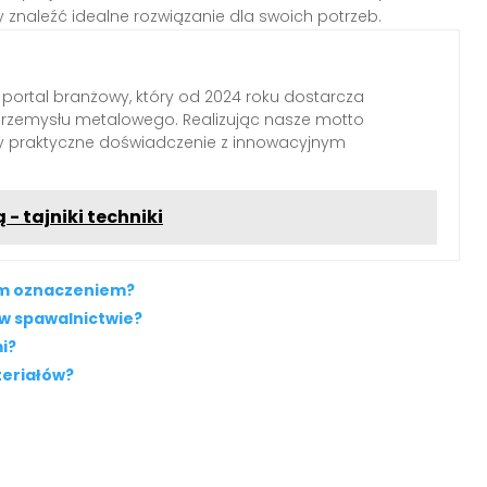
znaleźć idealne rozwiązanie dla swoich potrzeb.
 portal branżowy, który od 2024 roku dostarcza
przemysłu metalowego. Realizując nasze motto
my praktyczne doświadczenie z innowacyjnym
 tajniki techniki
zym oznaczeniem?
 w spawalnictwie?
i?
teriałów?