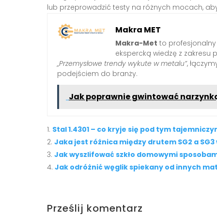
lub przeprowadzić testy na różnych mocach, aby 
Makra MET
Makra-Met
to profesjonalny
ekspercką wiedzę z zakresu 
„Przemysłowe trendy wykute w metalu”
, łączy
podejściem do branży.
Jak poprawnie gwintować narzynką -
Stal 1.4301 – co kryje się pod tym tajemnic
Jaka jest różnica między drutem SG2 a SG3
Jak wyszlifować szkło domowymi sposobam
Jak odróżnić węglik spiekany od innych ma
Prześlij komentarz