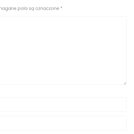
agane pola są oznaczone
*