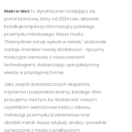
Makra-Met
to dynamicznie rozwijający się
portal branżowy, który od 2024 roku aktywnie
kształtuje krajobraz informacyjny polskiego
przemysłu metalowego. Nasze motto
"Przemysłowe trendy wykute w metalu"
doskonale
oddaje charakter naszej działalności - łączymy
tradycyjne rzemiosło z nowoczesnymi
technologiami, dostarczając specjalistyczną
wiedzę w przystępnej formie.
Jako zespół doświadczonych ekspertów,
inżynierów i pasjonatów branży, każdego dnia
pracujemy nad tym, by dostarczać naszym
czytelnikom wartościowe treści z zakresu
metalurgii, przemysłu, budownictwa oraz
obróbki metali. Nasze artykuły, analizy i poradniki
są tworzone z myślą o praktycznym