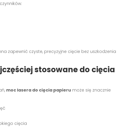
 czynników:
na zapewnić czyste, precyzyjne cięcie bez uszkodzenia
częściej stosowane do cięcia
ań,
moc lasera do cięcia papieru
może się znacznie
ięć
bkiego cięcia