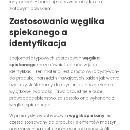
inny odcień – bardziej srebrzysty lub z lekkim
złotawym połyskiem.
Zastosowania węglika
spiekanego a
identyfikacja
Znajomość typowych zastosowań
węglika
spiekanego
może również pomóc w jego
identyfikacji. Ten materiał jest często wykorzystywany
do produkcji narzędzi skrawających, takich jak wiertła
czy frezy. Jeśli mamy do czynienia z narzędziem o
wyjątkowej twardości i trwałości, istnieje duże
prawdopodobieństwo, że zostało ono wykonane z
węglika spiekanego.
W przemyśle wydobywczym
węglik spiekany
jest
często stosowany do produkcji elementów maszyn
narażonych na ekstremalne warunki pracy. Jeśli