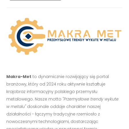
Makra-Met
to dynamicznie rozwijający się portal
branżowy, który od 2024 roku aktywnie kształtuje
krajobraz informacyjny polskiego przemysłu
metalowego. Nasze motto
"Przemysłowe trendy wykute
w metalu"
doskonale oddaje charakter naszej
działalności - łączymy tradycyjne rzemiosło z
nowoczesnymi technologiami, dostarczając