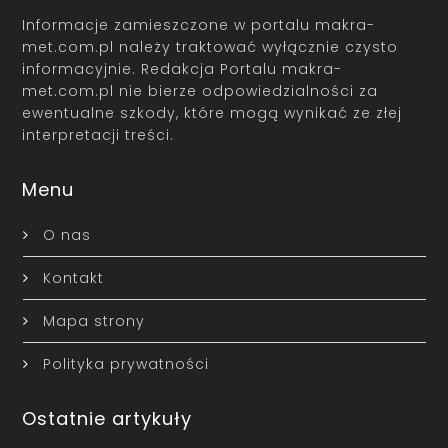
Informacje zamieszczone w portalu makra-
met.com.pl należy traktować wyłącznie czysto
informacyjnie. Redakcja Portalu makra-
met.com.pl nie bierze odpowiedzialności za
ewentualne szkody, które mogą wynikać ze złej
interpretacji treści.
Menu
O nas
Kontakt
Mapa strony
Polityka prywatności
Ostatnie artykuły