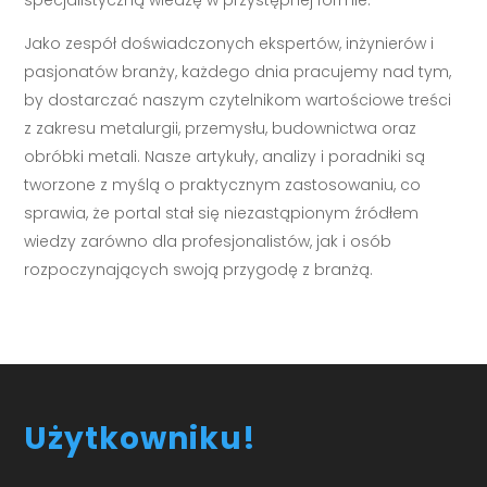
specjalistyczną wiedzę w przystępnej formie.
Jako zespół doświadczonych ekspertów, inżynierów i
pasjonatów branży, każdego dnia pracujemy nad tym,
by dostarczać naszym czytelnikom wartościowe treści
z zakresu metalurgii, przemysłu, budownictwa oraz
obróbki metali. Nasze artykuły, analizy i poradniki są
tworzone z myślą o praktycznym zastosowaniu, co
sprawia, że portal stał się niezastąpionym źródłem
wiedzy zarówno dla profesjonalistów, jak i osób
rozpoczynających swoją przygodę z branżą.
Użytkowniku!