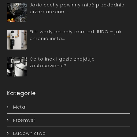
Jakie cechy powinny mieć przekładnie
przeznaczone …
Filtr wody na cały dom od JUDO – jak
chronić insta…
Co to inox i gdzie znajduje
zastosowanie?
Kategorie
Metal
Przemysł
Budownictwo