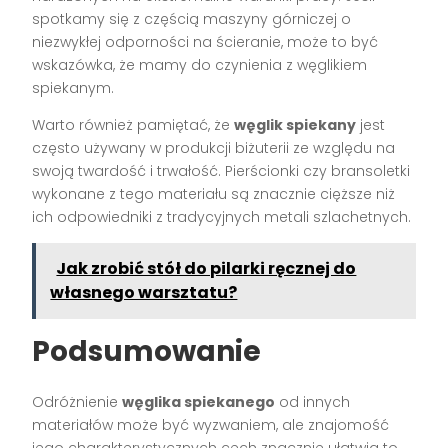
spotkamy się z częścią maszyny górniczej o
niezwykłej odporności na ścieranie, może to być
wskazówka, że mamy do czynienia z węglikiem
spiekanym.
Warto również pamiętać, że
węglik spiekany
jest
często używany w produkcji biżuterii ze względu na
swoją twardość i trwałość. Pierścionki czy bransoletki
wykonane z tego materiału są znacznie cięższe niż
ich odpowiedniki z tradycyjnych metali szlachetnych.
Jak zrobić stół do pilarki ręcznej do
własnego warsztatu?
Podsumowanie
Odróżnienie
węglika spiekanego
od innych
materiałów może być wyzwaniem, ale znajomość