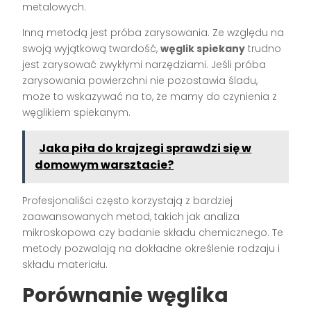
metalowych.
Inną metodą jest próba zarysowania. Ze względu na
swoją wyjątkową twardość,
węglik spiekany
trudno
jest zarysować zwykłymi narzędziami. Jeśli próba
zarysowania powierzchni nie pozostawia śladu,
może to wskazywać na to, że mamy do czynienia z
węglikiem spiekanym.
Jaka piła do krajzegi sprawdzi się w
domowym warsztacie?
Profesjonaliści często korzystają z bardziej
zaawansowanych metod, takich jak analiza
mikroskopowa czy badanie składu chemicznego. Te
metody pozwalają na dokładne określenie rodzaju i
składu materiału.
Porównanie węglika