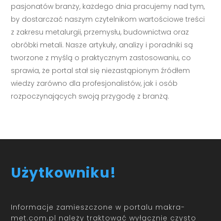
pasjonatów branży, każdego dnia pracujemy nad tym,
by dostarczać naszym czytelnikom wartościowe treści
z zakresu metalurgii, przemysłu, budownictwa oraz
obróbki metali. Nasze artykuły, analizy i poradniki są
tworzone z myślą o praktycznym zastosowaniu, co
sprawia, że portal stał się niezastąpionym źródłem
wiedzy zarówno dla profesjonalistów, jak i osób
rozpoczynających swoją przygodę z branżą.
Użytkowniku!
Informacje zamieszczone w portalu makra-
met.com.pl należy traktować wyłącznie czysto