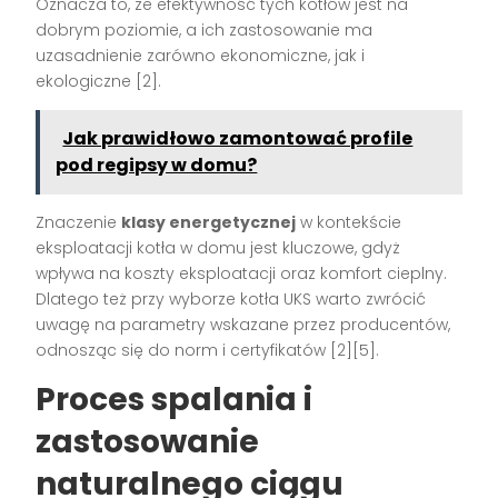
Oznacza to, że efektywność tych kotłów jest na
dobrym poziomie, a ich zastosowanie ma
uzasadnienie zarówno ekonomiczne, jak i
ekologiczne [2].
Jak prawidłowo zamontować profile
pod regipsy w domu?
Znaczenie
klasy energetycznej
w kontekście
eksploatacji kotła w domu jest kluczowe, gdyż
wpływa na koszty eksploatacji oraz komfort cieplny.
Dlatego też przy wyborze kotła UKS warto zwrócić
uwagę na parametry wskazane przez producentów,
odnosząc się do norm i certyfikatów [2][5].
Proces spalania i
zastosowanie
naturalnego ciągu