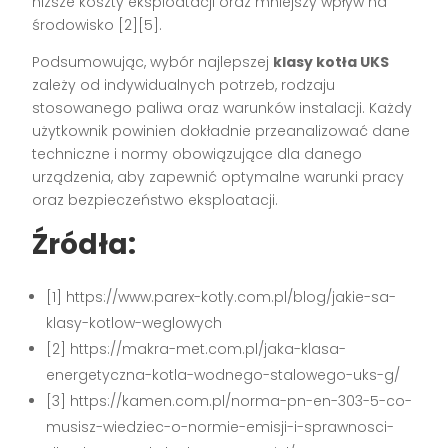
niższe koszty eksploatacji oraz mniejszy wpływ na
środowisko [2][5].
Podsumowując, wybór najlepszej
klasy kotła UKS
zależy od indywidualnych potrzeb, rodzaju
stosowanego paliwa oraz warunków instalacji. Każdy
użytkownik powinien dokładnie przeanalizować dane
techniczne i normy obowiązujące dla danego
urządzenia, aby zapewnić optymalne warunki pracy
oraz bezpieczeństwo eksploatacji.
Źródła:
[1] https://www.parex-kotly.com.pl/blog/jakie-sa-
klasy-kotlow-weglowych
[2] https://makra-met.com.pl/jaka-klasa-
energetyczna-kotla-wodnego-stalowego-uks-g/
[3] https://kamen.com.pl/norma-pn-en-303-5-co-
musisz-wiedziec-o-normie-emisji-i-sprawnosci-