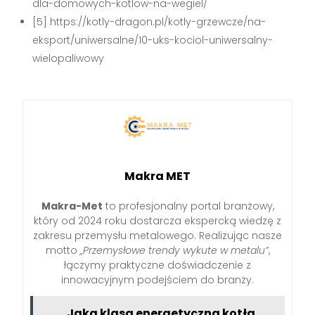
dla-domowych-kotlow-na-wegiel/
[5] https://kotly-dragon.pl/kotly-grzewcze/na-
eksport/uniwersalne/10-uks-kociol-uniwersalny-
wielopaliwowy
Makra MET
Makra-Met
to profesjonalny portal branżowy,
który od 2024 roku dostarcza ekspercką wiedzę z
zakresu przemysłu metalowego. Realizując nasze
motto
„Przemysłowe trendy wykute w metalu”
,
łączymy praktyczne doświadczenie z
innowacyjnym podejściem do branży.
Jaka klasa energetyczna kotła