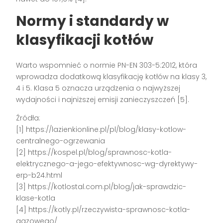
Normy i standardy w
klasyfikacji kotłów
Warto wspomnieć o normie PN-EN 303-5:2012, która
wprowadza dodatkową klasyfikację kotłów na klasy 3,
4 i 5. Klasa 5 oznacza urządzenia o najwyższej
wydajności i najniższej emisji zanieczyszczeń [5].
Źródła:
[1] https://lazienkionline.pl/pl/blog/klasy-kotlow-
centralnego-ogrzewania
[2] https://kospel.pl/blog/sprawnosc-kotla-
elektrycznego-a-jego-efektywnosc-wg-dyrektywy-
erp-b24.html
[3] https://kotlostal.com.pl/blog/jak-sprawdzic-
klase-kotla
[4] https://kotly.pl/rzeczywista-sprawnosc-kotla-
gazowego/