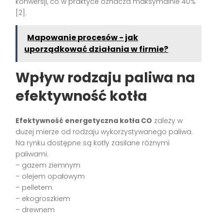
konwersji, co w praktyce oznacza maksymalnie 40%
[2].
Mapowanie procesów - jak
uporządkować działania w firmie?
Wpływ rodzaju paliwa na
efektywność kotła
Efektywność energetyczna kotła CO
zależy w
dużej mierze od rodzaju wykorzystywanego paliwa.
Na rynku dostępne są kotły zasilane różnymi
paliwami:
– gazem ziemnym
– olejem opałowym
– pelletem
– ekogroszkiem
– drewnem