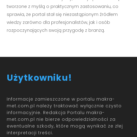
tworzone z myślą o praktycznym zastosowaniu, co
sprawia, że portal stał się niezastąpionym źródłem
wiedzy zarówno dla profesjonalistów, jak i osób
rozpoczynających swoją przygodę z branżą.
Użytkowniku!
Informacje zamieszczone w portalu makra-
met.com.pl należy traktować wyłącznie czysto
informacyjnie. Redakcja Portalu makra-
met.com.pl nie bierze odpowiedzialności za
ewentualne szkody, które mogą wynikać ze złej
interpretacji treści.