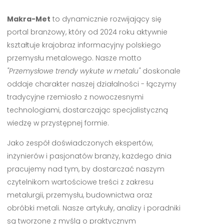
Makra-Met
to dynamicznie rozwijający się
portal branżowy, który od 2024 roku aktywnie
kształtuje krajobraz informacyjny polskiego
przemysłu metalowego. Nasze motto
"Przemysłowe trendy wykute w metalu"
doskonale
oddaje charakter naszej działalności - łączymy
tradycyjne rzemiosło z nowoczesnymi
technologiami, dostarczając specjalistyczną
wiedzę w przystępnej formie.
Jako zespół doświadczonych ekspertów,
inżynierów i pasjonatów branży, każdego dnia
pracujemy nad tym, by dostarczać naszym
czytelnikom wartościowe treści z zakresu
metalurgii, przemysłu, budownictwa oraz
obróbki metali. Nasze artykuły, analizy i poradniki
są tworzone z myślą o praktycznym