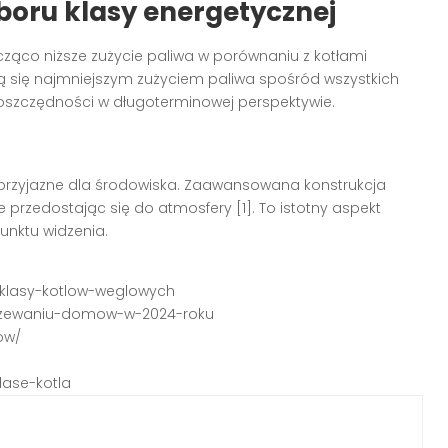
oru klasy energetycznej
ząco niższe zużycie paliwa w porównaniu z kotłami
ą się najmniejszym zużyciem paliwa spośród wszystkich
e oszczędności w długoterminowej perspektywie.
 przyjazne dla środowiska. Zaawansowana konstrukcja
e przedostając się do atmosfery [1]. To istotny aspekt
unktu widzenia.
a-klasy-kotlow-weglowych
-ogrzewaniu-domow-w-2024-roku
ow/
lase-kotla