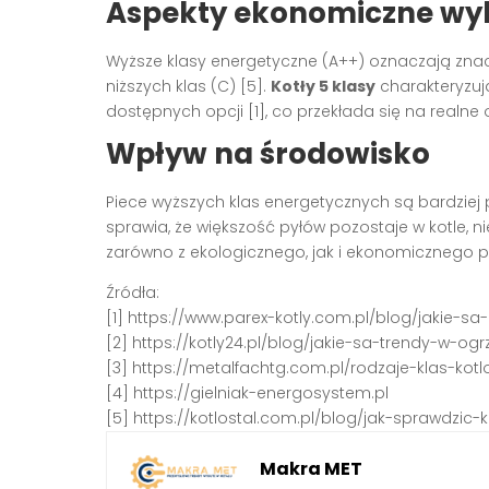
Aspekty ekonomiczne wyb
Wyższe klasy energetyczne (A++) oznaczają znac
niższych klas (C) [5].
Kotły 5 klasy
charakteryzuj
dostępnych opcji [1], co przekłada się na realn
Wpływ na środowisko
Piece wyższych klas energetycznych są bardziej
sprawia, że większość pyłów pozostaje w kotle, ni
zarówno z ekologicznego, jak i ekonomicznego p
Źródła:
[1] https://www.parex-kotly.com.pl/blog/jakie-s
[2] https://kotly24.pl/blog/jakie-sa-trendy-w
[3] https://metalfachtg.com.pl/rodzaje-klas-kotl
[4] https://gielniak-energosystem.pl
[5] https://kotlostal.com.pl/blog/jak-sprawdzic-k
Makra MET