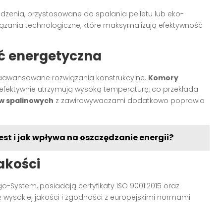
zenia, przystosowane do spalania pelletu lub eko-
ązania technologiczne, które maksymalizują efektywność
ść energetyczna
zaawansowane rozwiązania konstrukcyjne.
Komory
fektywnie utrzymują wysoką temperaturę, co przekłada
w spalinowych
z zawirowywaczami dodatkowo poprawia
est i jak wpływa na oszczędzanie energii?
akości
go-System, posiadają certyfikaty ISO 9001:2015 oraz
ę wysokiej jakości i zgodności z europejskimi normami