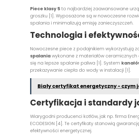
Piece klasy 5
to najbardziej zaawansowane urząd
groszku [1]. Wyposażone są w nowoczesne rozwi
spalania i minimalizują emisję zanieczyszczeń.
Technologia i efektywno
Nowoczesne piece z podajnikiem wykorzystują 
spalania
wykonane z materiałów ceramicznych e
się na lepsze spalanie paliwa [1]. System
kanałó
przekazywanie ciepła do wody w instalacji [1].
Biały certyfikat energetyczny - czym j
Certyfikacja i standardy j
Wiarygodni producenci kotłów, jak np. firma Ener
ECODESIGN [4]. Te certyfikaty stanowią gwarancj
efektywności energetycznej.