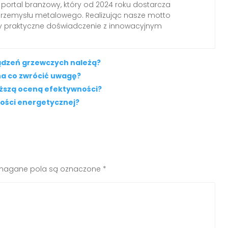
 portal branżowy, który od 2024 roku dostarcza
przemysłu metalowego. Realizując nasze motto
my praktyczne doświadczenie z innowacyjnym
rządzeń grzewczych należą?
na co zwrócić uwagę?
niższą oceną efektywności?
ności energetycznej?
agane pola są oznaczone
*