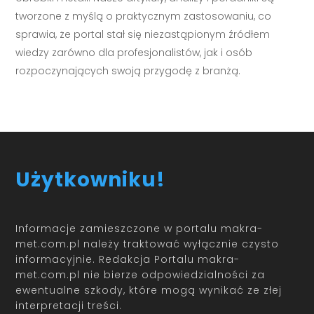
tworzone z myślą o praktycznym zastosowaniu, co
sprawia, że portal stał się niezastąpionym źródłem
wiedzy zarówno dla profesjonalistów, jak i osób
rozpoczynających swoją przygodę z branżą.
Użytkowniku!
Informacje zamieszczone w portalu makra-
met.com.pl należy traktować wyłącznie czysto
informacyjnie. Redakcja Portalu makra-
met.com.pl nie bierze odpowiedzialności za
ewentualne szkody, które mogą wynikać ze złej
interpretacji treści.