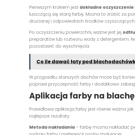
Pierwszym krokiem jest
dokładne oczyszczenie
łuszczącą się starą farbę. Można to zrobić za po
drucianej i odpowiednich środków czyszczących
Po oczyszczeniu powierzchni, ważne jest jej
odtł
preparatów lub roztworu wody z detergentem. Na
pozostawić do wyschnięcia.
Co ile dawać łaty pod blachodachów
W przypadku starszych dachów może być konie
poprawi przyczepność farby i dodatkowo zabezp
Aplikacja farby na blac
Prawidłowa aplikacja farby jest równie ważna jak
najlepsze rezultaty:
Metoda nakładania
– farbę można nakładać pę
rodzaju farby i preferencji osoby malującej.