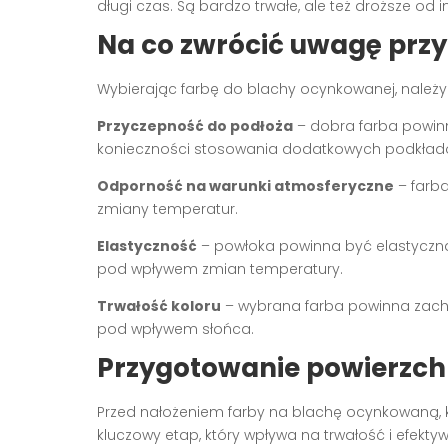
długi czas. Są bardzo trwałe, ale też droższe od i
Na co zwrócić uwagę przy
Wybierając farbę do blachy ocynkowanej, należy
Przyczepność do podłoża
– dobra farba powinn
konieczności stosowania dodatkowych podkład
Odporność na warunki atmosferyczne
– farba
zmiany temperatur.
Elastyczność
– powłoka powinna być elastyczna, 
pod wpływem zmian temperatury.
Trwałość koloru
– wybrana farba powinna zachow
pod wpływem słońca.
Przygotowanie powierzc
Przed nałożeniem farby na blachę ocynkowaną, 
kluczowy etap, który wpływa na trwałość i efekt