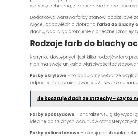
warstwę ochronną, z czasem może ona ulec uszk
Dodatkowa warstwa farby stanowi dodatkowe za
więcej, odpowiednio dobrana
farba do blachy
dachu, odbijając promienie słoneczne i zmniejsz
Rodzaje farb do blachy 
Na rynku dostępnych jest kilka rodzajów farb 
nich ma swoje unikalne właściwości i zastosowan
Farby akrylowe
– to popularny wybór ze względ
odporne na promieniowanie UV i szybko schną. J
Ile kosztuje dach ze strzechy - czy to
Farby epoksydowe
– charakteryzują się wysoką
idealne do trudnych warunków atmosferycznych, a
Farby poliuretanowe
– oferują doskonałą ochr