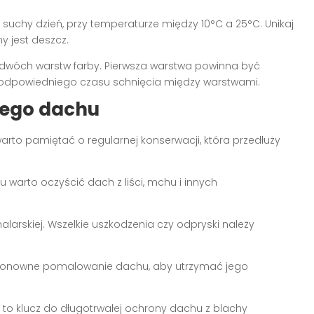
suchy dzień, przy temperaturze między 10°C a 25°C. Unikaj
 jest deszcz.
 dwóch warstw farby. Pierwsza warstwa powinna być
 odpowiedniego czasu schnięcia między warstwami.
ego dachu
to pamiętać o regularnej konserwacji, która przedłuży
u warto oczyścić dach z liści, mchu i innych
larskiej. Wszelkie uszkodzenia czy odpryski należy
e ponowne pomalowanie dachu, aby utrzymać jego
 to klucz do długotrwałej ochrony dachu z blachy