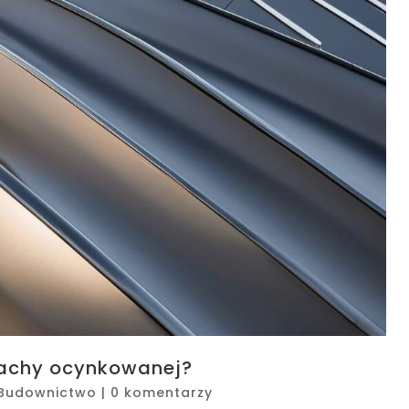
lachy ocynkowanej?
Budownictwo
|
0 komentarzy