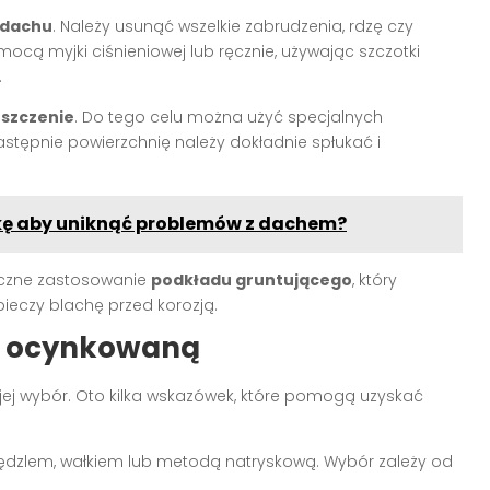
 dachu
. Należy usunąć wszelkie zabrudzenia, rdzę czy
mocą myjki ciśnieniowej lub ręcznie, używając szczotki
.
uszczenie
. Do tego celu można użyć specjalnych
stępnie powierzchnię należy dokładnie spłukać i
kę aby uniknąć problemów z dachem?
czne zastosowanie
podkładu gruntującego
, który
ieczy blachę przed korozją.
hę ocynkowaną
 jej wybór. Oto kilka wskazówek, które pomogą uzyskać
dzlem, wałkiem lub metodą natryskową. Wybór zależy od