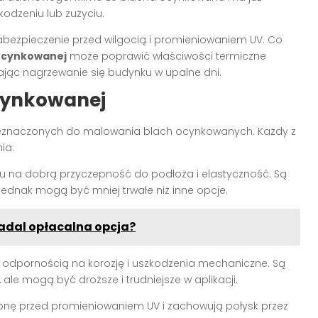
odzeniu lub zużyciu.
bezpieczenie przed wilgocią i promieniowaniem UV. Co
 ocynkowanej
może poprawić właściwości termiczne
ając nagrzewanie się budynku w upalne dni.
ocynkowanej
przeznaczonych do malowania blach ocynkowanych. Każdy z
ia:
u na dobrą przyczepność do podłoża i elastyczność. Są
ednak mogą być mniej trwałe niż inne opcje.
 nadal opłacalna opcja?
 odpornością na korozję i uszkodzenia mechaniczne. Są
le mogą być droższe i trudniejsze w aplikacji.
onę przed promieniowaniem UV i zachowują połysk przez