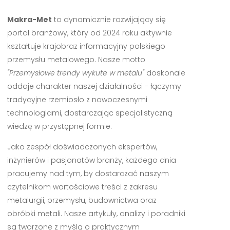
Makra-Met
to dynamicznie rozwijający się
portal branżowy, który od 2024 roku aktywnie
kształtuje krajobraz informacyjny polskiego
przemysłu metalowego. Nasze motto
"Przemysłowe trendy wykute w metalu"
doskonale
oddaje charakter naszej działalności - łączymy
tradycyjne rzemiosło z nowoczesnymi
technologiami, dostarczając specjalistyczną
wiedzę w przystępnej formie.
Jako zespół doświadczonych ekspertów,
inżynierów i pasjonatów branży, każdego dnia
pracujemy nad tym, by dostarczać naszym
czytelnikom wartościowe treści z zakresu
metalurgii, przemysłu, budownictwa oraz
obróbki metali. Nasze artykuły, analizy i poradniki
są tworzone z myślą o praktycznym