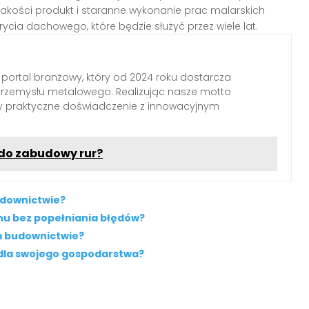
 jakości produkt i staranne wykonanie prac malarskich
rycia dachowego, które będzie służyć przez wiele lat.
 portal branżowy, który od 2024 roku dostarcza
przemysłu metalowego. Realizując nasze motto
my praktyczne doświadczenie z innowacyjnym
ę do zabudowy rur?
udownictwie?
u bez popełniania błędów?
m budownictwie?
 dla swojego gospodarstwa?