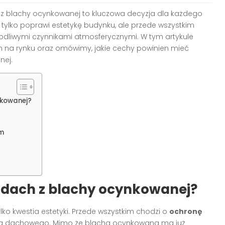
z blachy ocynkowanej to kluczowa decyzja dla każdego
tylko poprawi estetykę budynku, ale przede wszystkim
kodliwymi czynnikami atmosferycznymi. W tym artykule
h na rynku oraz omówimy, jakie cechy powinien mieć
nej.
nkowanej?
em
dach z blachy ocynkowanej?
ko kwestia estetyki. Przede wszystkim chodzi o
ochronę
cia dachowego. Mimo że blacha ocynkowana ma już