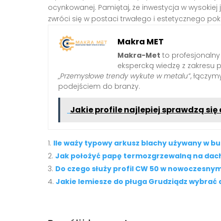
ocynkowanej. Pamiętaj, że inwestycja w wysokiej
zwróci się w postaci trwałego i estetycznego pok
Makra MET
Makra-Met
to profesjonalny
ekspercką wiedzę z zakresu 
„Przemysłowe trendy wykute w metalu”
, łączy
podejściem do branży.
Jakie profile najlepiej sprawdzą si
Ile waży typowy arkusz blachy używany w b
Jak położyć papę termozgrzewalną na dach
Do czego służy profil CW 50 w nowoczesny
Jakie lemiesze do pługa Grudziądz wybrać