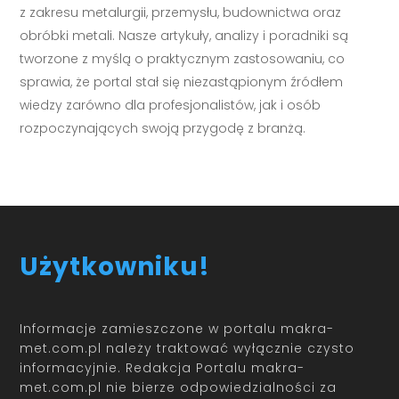
z zakresu metalurgii, przemysłu, budownictwa oraz
obróbki metali. Nasze artykuły, analizy i poradniki są
tworzone z myślą o praktycznym zastosowaniu, co
sprawia, że portal stał się niezastąpionym źródłem
wiedzy zarówno dla profesjonalistów, jak i osób
rozpoczynających swoją przygodę z branżą.
Użytkowniku!
Informacje zamieszczone w portalu makra-
met.com.pl należy traktować wyłącznie czysto
informacyjnie. Redakcja Portalu makra-
met.com.pl nie bierze odpowiedzialności za